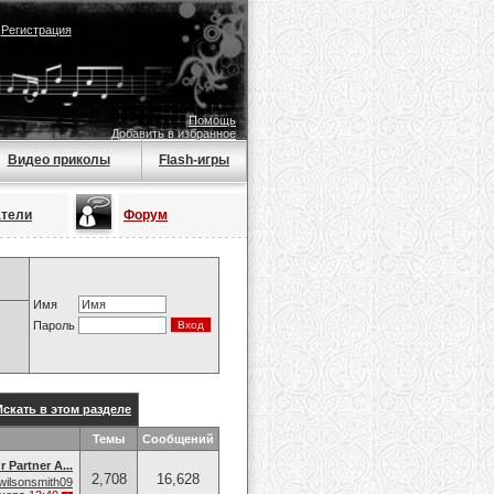
|
Регистрация
Помощь
Добавить в избранное
Видео приколы
Flash-игры
атели
Форум
Имя
Пароль
Искать в этом разделе
Темы
Сообщений
 Partner A...
2,708
16,628
wilsonsmith09