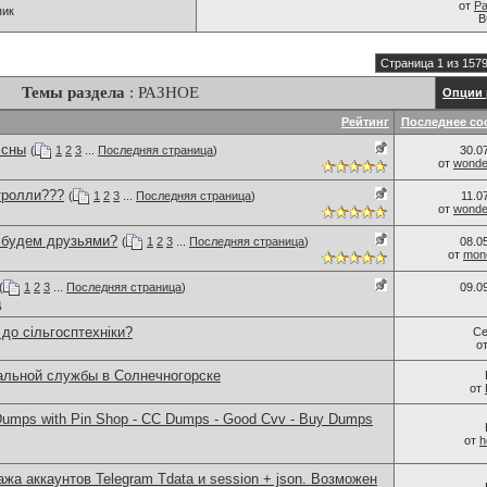
от
Pa
пик
В
Страница 1 из 157
Темы раздела
: РАЗНОЕ
Опции 
Рейтинг
Последнее со
 сны
(
1
2
3
...
Последняя страница
)
30.0
от
wonder
тролли???
(
1
2
3
...
Последняя страница
)
11.0
от
wonder
..будем друзьями?
(
1
2
3
...
Последняя страница
)
08.0
от
monc
(
1
2
3
...
Последняя страница
)
09.0
ц
 до сільгосптехніки?
Се
о
альной службы в Солнечногорске
от
umps with Pin Shop - CC Dumps - Good Cvv - Buy Dumps
от
h
ажа аккаунтов Telegram Tdata и session + json. Возможен