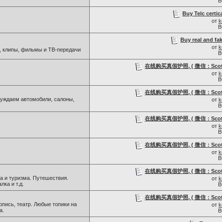
В
Buy Telc certic
от
k
В
Buy real and fak
от
k
, клипы, фильмы и ТВ-передачи
В
在线购买真假护照, ( 微信：Scottb
от
k
В
在线购买真假护照, ( 微信：Scottb
уждаем автомобили, салоны,
от
k
В
在线购买真假护照, ( 微信：Scottb
от
k
В
在线购买真假护照, ( 微信：Scottb
от
k
В
在线购买真假护照, ( 微信：Scottb
а и туризма. Путешествия.
от
k
лка и т.д.
В
在线购买真假护照, ( 微信：Scottb
пись, театр. Любые топики на
от
k
а.
В