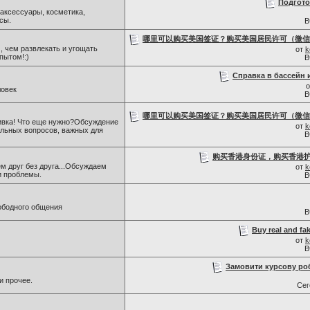
Подгото
 аксессуары, косметика,
сы.
В
哪里可以购买美国签证？购买美国居民许可（微信号：S
 , чем развлекать и угощать
от
k
пытом!:)
В
Справка в бассейн 
ловек
В
哪里可以购买美国签证？购买美国居民许可（微信号：S
ивка! Что еще нужно?Обсуждение
от
k
альных вопросов, важных для
В
购买香港身份证，购买香港护照
м друг без друга...Обсуждаем
от
k
и проблемы.
В
ободного общения
В
Buy real and fak
от
k
В
Замовити курсову ро
и прочее.
Се