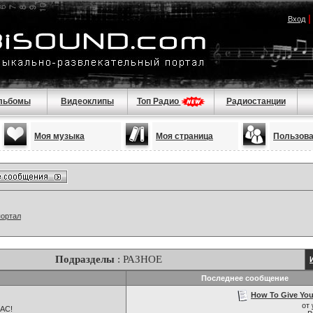
Вход
льбомы
Видеоклипы
Топ Радио
Радиостанции
Моя музыка
Моя страница
Пользов
портал
Подразделы
: РАЗНОЕ
Последнее сообщение
How To Give Your
от
НАС!