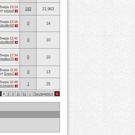
Вчера
13:24
192
21,963
от
yousuf
Вчера
13:16
0
14
otseller68
Вчера
12:41
0
10
otseller68
Вчера
12:34
0
10
mealive78
Вчера
11:02
0
13
от
Gnev1
Вчера
10:48
1
25
techmartin
9
1
2
3
11
51
>
Последняя
»