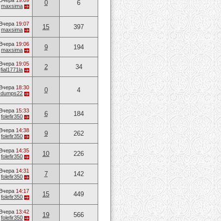
Вчера
19:09
0
6
т
maxsima
Вчера
19:07
15
397
т
maxsima
Вчера
19:06
9
194
т
maxsima
Вчера
19:05
2
34
т
fial1771la
Вчера
18:30
0
4
vvdumps22
Вчера
15:33
6
184
т
folefir350
Вчера
14:38
9
262
т
folefir350
Вчера
14:35
10
226
т
folefir350
Вчера
14:31
7
142
т
folefir350
Вчера
14:17
15
449
т
folefir350
Вчера
13:42
19
566
т
folefir350