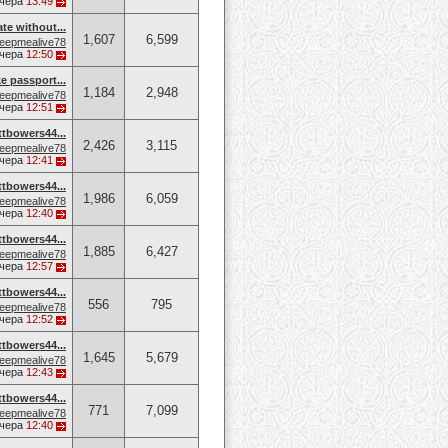
чера
13:49
ate without...
1,607
6,599
eepmealive78
чера
12:50
e passport...
1,184
2,948
eepmealive78
чера
12:51
owers44...
2,426
3,115
eepmealive78
чера
12:41
owers44...
1,986
6,059
eepmealive78
чера
12:40
owers44...
1,885
6,427
eepmealive78
чера
12:57
owers44...
556
795
eepmealive78
чера
12:52
owers44...
1,645
5,679
eepmealive78
чера
12:43
owers44...
771
7,099
eepmealive78
чера
12:40