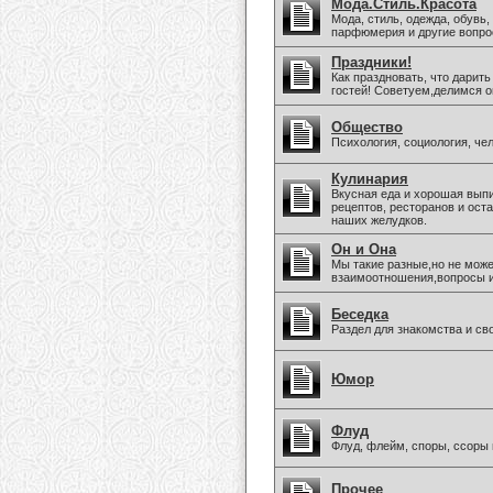
Мода.Стиль.Красота
Мода, стиль, одежда, обувь,
парфюмерия и другие вопро
Праздники!
Как праздновать, что дарить
гостей! Советуем,делимся о
Общество
Психология, социология, че
Кулинария
Вкусная еда и хорошая вып
рецептов, ресторанов и ост
наших желудков.
Он и Она
Мы такие разные,но не може
взаимоотношения,вопросы 
Беседка
Раздел для знакомства и св
Юмор
Флуд
Флуд, флейм, споры, ссоры 
Прочее