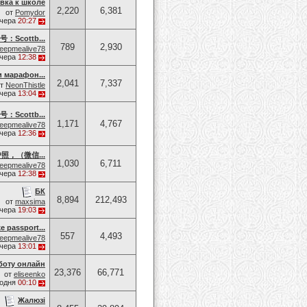
вка к школе
2,220
6,381
от
Pomydor
чера
20:27
cottb...
789
2,930
eepmealive78
чера
12:38
и марафон...
2,041
7,337
от
NeonThistle
чера
13:04
cottb...
1,171
4,767
eepmealive78
чера
12:36
，（微信...
1,030
6,711
eepmealive78
чера
12:38
БК
8,894
212,493
от
maxsima
чера
19:03
e passport...
557
4,493
eepmealive78
чера
13:01
боту онлайн
23,376
66,771
от
eliseenko
годня
00:10
Жалюзі