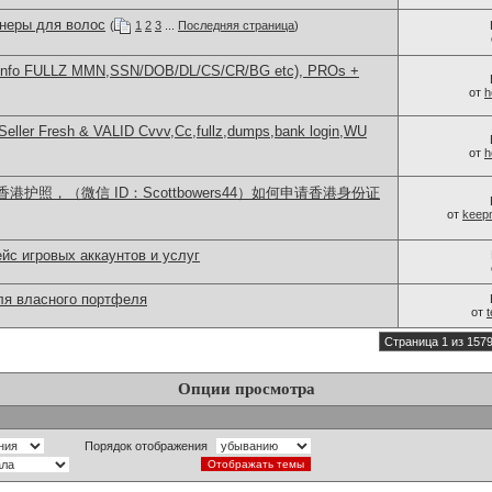
неры для волос
(
1
2
3
...
Последняя страница
)
info FULLZ MMN,SSN/DOB/DL/CS/CR/BG etc), PROs +
от
h
eller Fresh & VALID Cvvv,Cc,fullz,dumps,bank login,WU
от
h
护照，（微信 ID：Scottbowers44）如何申请香港身份证
от
keep
с игровых аккаунтов и услуг
для власного портфеля
от
Страница 1 из 157
Опции просмотра
Порядок отображения