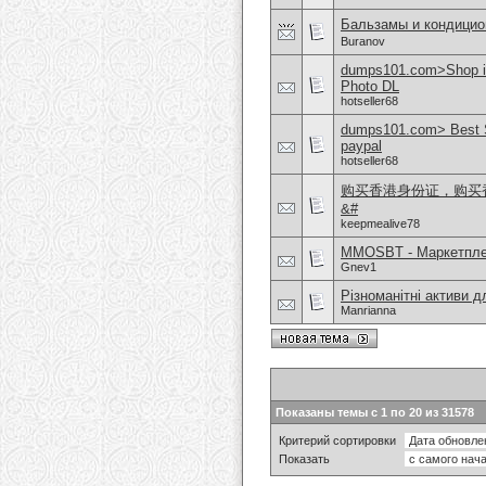
Бальзамы и кондицио
Buranov
dumps101.com>Shop 
Photo DL
hotseller68
dumps101.com> Best S
paypal
hotseller68
购买香港身份证，购买香港
&#
keepmealive78
MMOSBT - Маркетплей
Gnev1
Різноманітні активи 
Manrianna
Показаны темы с 1 по 20 из 31578
Критерий сортировки
Показать