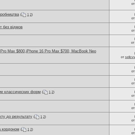
о
иробництва
(
1
2
)
о
т без відмов
о
о
 Pro Max $800,iPhone 16 Pro Max $700, MacBook Neo
от
sellc
о
о
ие классических форм
(
1
2
)
о
о
ту до результату
(
1
2
)
о
а кордоном
(
1
2
)
о