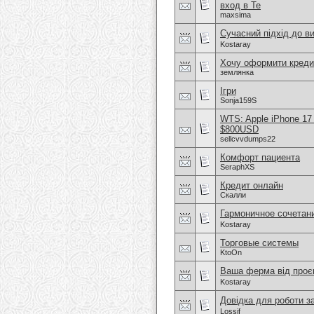
вход в Te
maxsima
Сучасний підхід до в
Kostaray
Хочу оформити креди
землянка
Ігри
Sonja159S
WTS: Apple iPhone 17
$800USD
sellcvvdumps22
Комфорт пациента
SeraphXS
Кредит онлайн
Скалли
Гармоничное сочетан
Kostaray
Торговые системы
KtoOn
Ваша ферма від проєк
Kostaray
Довідка для роботи з
Lossif