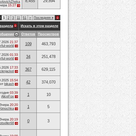
8,455
29,894
vlovichZheka
чера
15:27
9
1
2
3
11
51
>
Последняя
»
раздела
Искать в этом разделе
общение
Ответов
Просмотров
7.2026
21:37
109
463,793
ful-world
7.2026
01:33
34
251,478
ful-world
5.2026
17:33
367
629,115
lerjacket
9.2025
15:54
42
374,070
от
bikash
годня
03:39
1
10
т
AliceFox
Вчера
20:20
1
5
Kimochka
Вчера
20:19
0
3
otseller68