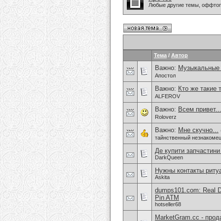
Любые другие темы, оффто
Тема
/
Автор
Важно:
Музыкальные
Апостол
Важно:
Кто же такие 
ALFEROV
Важно:
Всем привет.
Roloverz
Важно:
Мне скучно...
тайнственный незнакоме
Де купити запчастини
DarkQueen
Нужны контакты риту
Askita
dumps101.com: Real D
Pin ATM
hotseller68
MarketGram.cc - прод