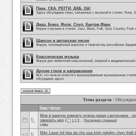
Панк, СКА, РЕГГИ, ДАБ, Ой!
Здесь обсуждаем темы, связанные с музыкой в стилях: Punk, Sk
Джаз, Блюз, Фолк, Соул, Кантри,Фанк
Форум о музыке в стилях: Jazz, Blues, Folk, Soul, Country, Funk
Шансон и авторская песня
Форум, посвящённый шансону и творчеству российских бардов
Классическая музыка
Форум для любителей классической, оперной и академической 
Другие стили и направления
Всё, что нельзя отнести к вышеназванным музыкальным стиля
обсуждаем здесь!
Темы раздела
: Обсужден
Тема
/
Автор
Мне в ванную комнату нужна новая сантехника , п
заказать нед
(
1
2
3
...
Последняя страница
)
Utilita
Máy Laser trẻ hóa da cho spa kinh nghiệm chọn thiết 