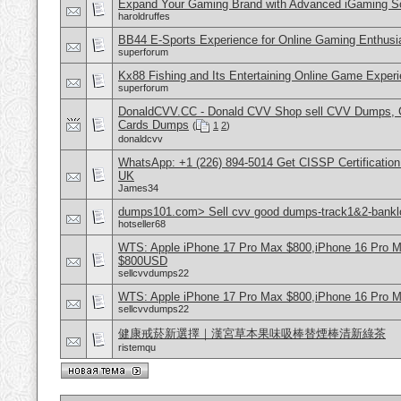
Expand Your Gaming Brand with Advanced iGaming S
haroldruffes
BB44 E-Sports Experience for Online Gaming Enthusi
superforum
Kx88 Fishing and Its Entertaining Online Game Exper
superforum
DonaldCVV.CC - Donald CVV Shop sell CVV Dumps, CC
Cards Dumps
(
1
2
)
donaldcvv
WhatsApp: +1 (226) 894-5014​ Get CISSP Certification
UK
James34
dumps101.com> Sell cvv good dumps-track1&2-banklo
hotseller68
WTS: Apple iPhone 17 Pro Max $800,iPhone 16 Pro 
$800USD
sellcvvdumps22
WTS: Apple iPhone 17 Pro Max $800,iPhone 16 Pro 
sellcvvdumps22
健康戒菸新選擇｜漢宮草本果味吸棒替煙棒清新綠茶
ristemqu