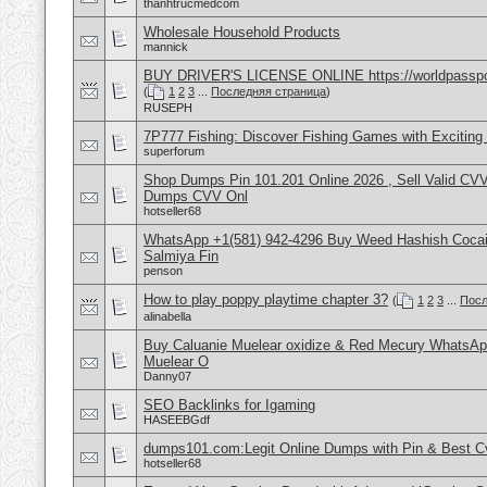
thanhtrucmedcom
Wholesale Household Products
mannick
BUY DRIVER'S LICENSE ONLINE https://worldpasspo
(
1
2
3
...
Последняя страница
)
RUSEPH
7P777 Fishing: Discover Fishing Games with Excitin
superforum
Shop Dumps Pin 101.201 Online 2026 , Sell Valid CV
Dumps CVV Onl
hotseller68
WhatsApp +1(581) 942-4296 Buy Weed Hashish Cocain
Salmiya Fin
penson
How to play poppy playtime chapter 3?
(
1
2
3
...
Посл
alinabella
Buy Caluanie Muelear oxidize & Red Mecury WhatsAp
Muelear O
Danny07
SEO Backlinks for Igaming
HASEEBGdf
dumps101.com:Legit Online Dumps with Pin & Best 
hotseller68