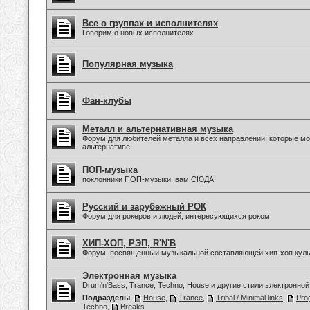
Все о группах и исполнителях
Говорим о новых исполнителях
Популярная музыка
Фан-клубы
Металл и альтернативная музыка
Форум для любителей металла и всех направлений, которые мо
альтернативе.
ПОП-музыка
поклонники ПОП-музыки, вам СЮДА!
Русский и зарубежный РОК
Форум для рокеров и людей, интересующихся роком.
ХИП-ХОП, РЭП, R'N'B
Форум, посвященный музыкальной составляющей хип-хоп куль
Электронная музыка
Drum'n'Bass, Trance, Techno, House и другие стили электронной
Подразделы
:
House
,
Trance
,
Tribal / Minimal links
,
Pro
Techno
,
Breaks