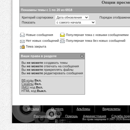
Опции просм
Показаны темы с 1 по 20 из 6918
Критерий сортировки
Порядок отображен
Показать
Новые сообщения
Популярная тема с новыми сообщениями
Нет новых сообщений
Популярная тема без новых сообщений
Тема закрыта
Ваши права в разделе
Вы
не можете
создавать темы
Вы
не можете
отвечать на сообщения
Вы
не можете
прикреплять файлы
Вы
не можете
редактировать сообщения
BB коды
Вкл.
Смайлы
Вкл.
[IMG]
код
Вкл.
HTML код
Выкл.
Музыка
Dj mixes
Альбомы
Видеоклипы
Реклама на сайте
Помощь
Администрация
Служба под
Все права защищены © 2007-2026 Bisou