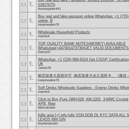
53827675)
thomaspeter441
Buy real and fake passport online,WhatsApp: +1 (775
online, B
keepmealive78
Wholesale Household Products
mannick
TOP QUALITY BANK NOTES(MONEY) AVAILABLE
WhatsApp(+447401473736)GET VALID DOCUMENTS
Danny07
WhatsApp: +1 (226) 894-5014​ Get CISSP Certification
UK
James34
购买加拿大居留许可, 购买加拿大永久居民卡，（微信：Scot
keepmealive78
Soft Drinks Wholesale Suppliers - Energy Drinks Whol
mannick
Click to Buy Pure JWH-018, AM-2201, 3-MMC Crysta
APB, Now
blancatrader
fulllz.asia [+] info fullz SSN DOB DL KYC DATA AL
LEADS NIN SIN
buydumpsatm