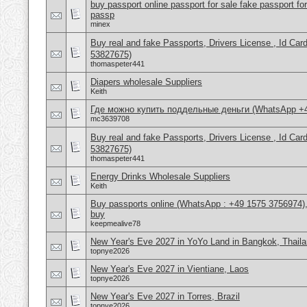
buy passport online passport for sale fake passport fo
passp
minex
Buy real and fake Passports, Drivers License , Id
53827675)
thomaspeter441
Diapers wholesale Suppliers
Keith
Где можно купить поддельные деньги (WhatsApp +
mc3639708
Buy real and fake Passports, Drivers License , Id
53827675)
thomaspeter441
Energy Drinks Wholesale Suppliers
Keith
Buy passports online (WhatsApp : +49 1575 3756974),
buy
keepmealive78
New Year's Eve 2027 in YoYo Land in Bangkok, Thail
topnye2026
New Year's Eve 2027 in Vientiane, Laos
topnye2026
New Year's Eve 2027 in Torres, Brazil
topnye2026