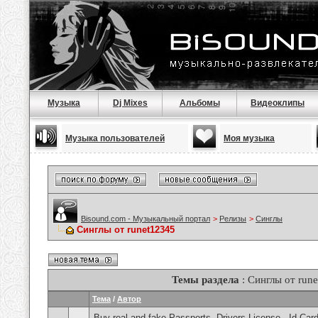
Музыка
Dj Mixes
Альбомы
Видеоклипы
Музыка пользователей
Моя музыка
Bisound.com - Музыкальный портал
>
Релизы
>
Синглы
Синглы от runet12345
Темы раздела
: Синглы от run
Тема
/
Автор
Buy real and fake Passports, Drivers License , Id