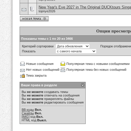
New Year's Eve 2027 in The Original DUCKtours Sing
topnye2026
Опции просмотр
Показаны темы с 1 по 20 из 3466
Критерий сортировки
Порядок отображен
Показать
Новые сообщения
Популярная тема с новыми сообщениями
Нет новых сообщений
Популярная тема без новых сообщений
Тема закрыта
Ваши права в разделе
Вы
не можете
создавать темы
Вы
не можете
отвечать на сообщения
Вы
не можете
прикреплять файлы
Вы
не можете
редактировать сообщения
BB коды
Вкл.
Смайлы
Вкл.
[IMG]
код
Вкл.
HTML код
Выкл.