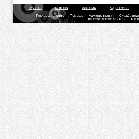
Музыка
Dj mixes
Альбомы
Видеоклипы
Реклама на сайте
Помощь
Администрация
Служба под
Все права защищены © 2007-2026 Bisou