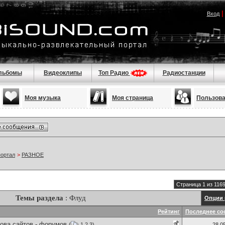
Вход
льбомы
Видеоклипы
Топ Радио
Радиостанции
Моя музыка
Моя страница
Пользов
портал
>
РАЗНОЕ
Страница 1 из 116
Темы раздела
: Флуд
Опции 
Рейтинг
Последнее со
ова сайтов - форумов
(
1
2
3
)
28.0