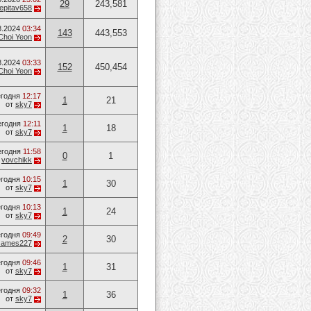
29
243,581
epitav658
8.2024
03:34
143
443,553
Choi Yeon
8.2024
03:33
152
450,454
Choi Yeon
годня
12:17
1
21
от
sky7
егодня
12:11
1
18
от
sky7
егодня
11:58
0
1
т
vovchikk
годня
10:15
1
30
от
sky7
годня
10:13
1
24
от
sky7
годня
09:49
2
30
James227
годня
09:46
1
31
от
sky7
годня
09:32
1
36
от
sky7