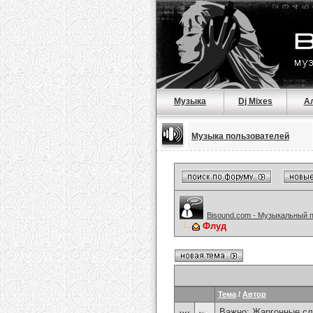
Музыка
Dj Mixes
А
Музыка пользователей
Bisound.com - Музыкальный 
Флуд
Тема
/
Автор
Важно:
Жаргонные сл