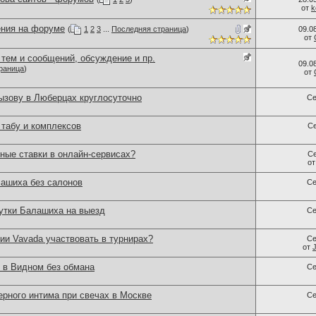
от
k
ния на форуме
(
1
2
3
...
Последняя страница
)
09.0
от
тем и сообщений, обсуждение и пр.
09.0
раница
)
от
зову в Люберцах круглосуточно
Се
табу и комплексов
С
ные ставки в онлайн-сервисах?
С
о
ашиха без салонов
Се
утки Балашиха на выезд
Се
ии Vavada участвовать в турнирах?
Се
от
 в Видном без обмана
Се
рного интима при свечах в Москве
Се