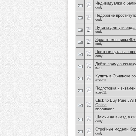
Индивидуалки с балк
cody
Недорогие проститутк
cody
Путаны для уик-энда
cody
Зрелые женщины 40+ 
cody
Частные путаны с пр
cody
Дайте прямую ссылку
lavi1
Купить в Обнинске po
axied11
Подготовка к экзаме
axied11
Click to Buy Pure JW
Online
blancatrader
Шлюхи на выезд в би
cody
Стройные модели Ко
cody