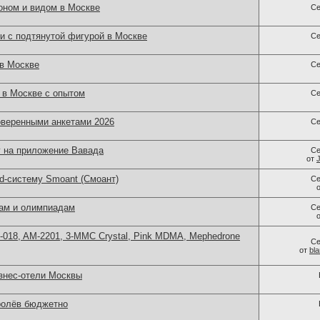
оном и видом в Москве
Се
и с подтянутой фигурой в Москве
Се
 в Москве
Се
в Москве с опытом
Се
оверенными анкетами 2026
Се
 на приложение Вавада
Се
от
d-систему Smoant (Смоант)
Се
нам и олимпиадам
Се
H-018, AM-2201, 3-MMC Crystal, Pink MDMA, Mephedrone
Се
от
bl
знес-отели Москвы
ролёв бюджетно