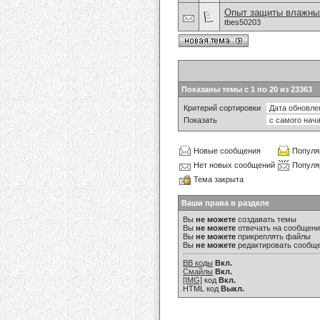
Опыт защиты влажных
tbes50203
Показаны темы с 1 по 20 из 23363
Критерий сортировки
Показать
Новые сообщения
Популя
Нет новых сообщений
Популя
Тема закрыта
Ваши права в разделе
Вы
не можете
создавать темы
Вы
не можете
отвечать на сообщен
Вы
не можете
прикреплять файлы
Вы
не можете
редактировать сообщ
BB коды
Вкл.
Смайлы
Вкл.
[IMG]
код
Вкл.
HTML код
Выкл.