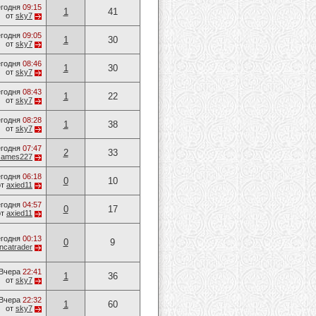
годня
09:15
1
41
от
sky7
годня
09:05
1
30
от
sky7
годня
08:46
1
30
от
sky7
годня
08:43
1
22
от
sky7
годня
08:28
1
38
от
sky7
годня
07:47
2
33
James227
годня
06:18
0
10
от
axied11
годня
04:57
0
17
от
axied11
годня
00:13
0
9
ancatrader
Вчера
22:41
1
36
от
sky7
Вчера
22:32
1
60
от
sky7