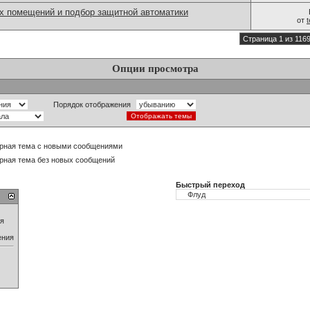
 помещений и подбор защитной автоматики
от
Страница 1 из 116
Опции просмотра
Порядок отображения
рная тема с новыми сообщениями
рная тема без новых сообщений
Быстрый переход
ия
ения