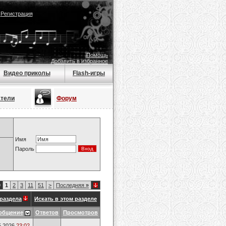
|
Регистрация
Помощь
Добавить в избранное
Видео приколы
Flash-игры
атели
Форум
Имя
Пароль
9
1
2
3
11
51
>
Последняя
»
раздела
Искать в этом разделе
общение
Ответов
Просмотров
5.2026
23:02