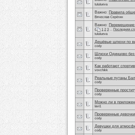
tululueva
Важно:
Правила обще
Вячеслав Серёгин
Важно:
Перемещение 
(
1
2
3
...
Последняя ст
tululueva
Дешёвые шлюхи по вы
cody
Шлюхи Одинцово без 
cody
Как работают спортив
vovchikk
Реальные путаны Бал
cody
Проверенные простит
cody
Можно ли в приложен
lavi1
Проверенные девочки
cody
Девушки для атмосфе
cody