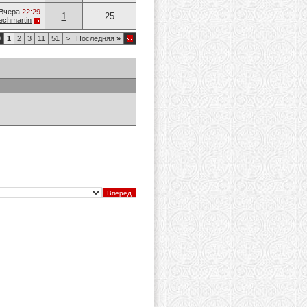
Вчера
22:29
1
25
techmartin
9
1
2
3
11
51
>
Последняя
»