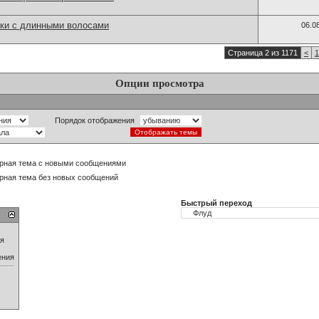
ки с длинными волосами
06.0
Страница 2 из 1171
<
1
Опции просмотра
Порядок отображения
рная тема с новыми сообщениями
рная тема без новых сообщений
Быстрый переход
ия
ения