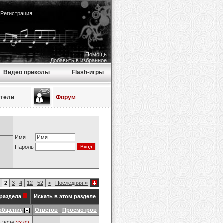
|
Регистрация
Помощь
Добавить в избранное
Видео приколы
Flash-игры
атели
Форум
Имя
Пароль
2
3
4
12
52
>
Последняя
»
раздела
Искать в этом разделе
общение
Ответов
Просмотров
5.2026
23:02