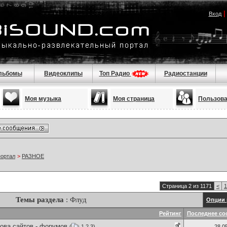
Вход
льбомы
Видеоклипы
Топ Радио
Радиостанции
Моя музыка
Моя страница
Пользов
портал
>
РАЗНОЕ
Страница 2 из 1171
<
1
Темы раздела
: Флуд
Опции 
Рейтинг
Последнее со
ова сайтов - форумов
(
1
2
3
)
28.0