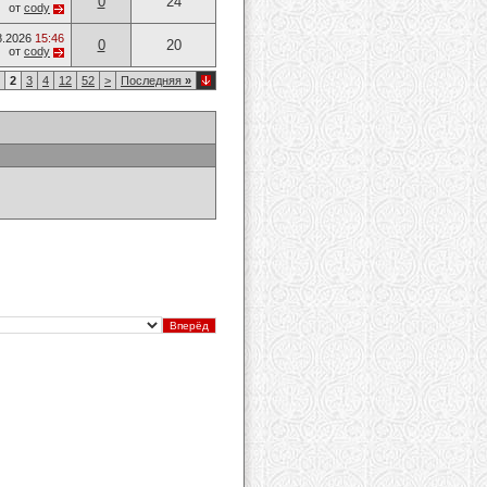
0
24
от
cody
8.2026
15:46
0
20
от
cody
2
3
4
12
52
>
Последняя
»