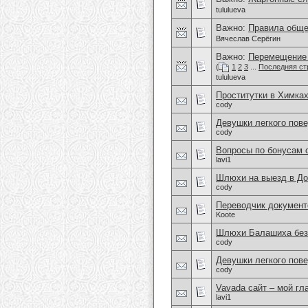
tululueva
Важно:
Правила обще
Вячеслав Серёгин
Важно:
Перемещение 
(
1
2
3
...
Последняя ст
tululueva
Проститутки в Химка
cody
Девушки легкого пове
cody
Вопросы по бонусам 
lavi1
Шлюхи на выезд в До
cody
Переводчик документ
Koote
Шлюхи Балашиха без 
cody
Девушки легкого пов
cody
Vavada сайт – мой гл
lavi1