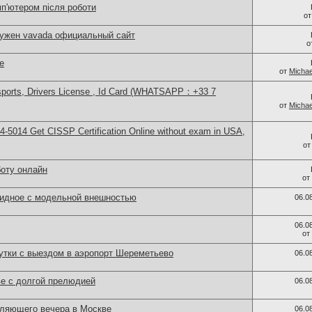
мп'ютером після роботи
о
нужен vavada официальный сайт
о
е
от
Michae
sports, Drivers License , Id Card (WHATSAPP：+33 7
от
Michae
-5014​ Get CISSP Certification Online without exam in USA,
о
боту онлайн
от
идное с модельной внешностью
06.0
06.0
от
утки с выездом в аэропорт Шереметьево
06.0
ве с долгой прелюдией
06.0
ляющего вечера в Москве
06.0