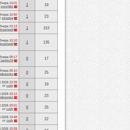
Вчера
14:01
1
19
т
vovchikk
Вчера
10:50
1
23
т
streetog
Вчера
10:13
1
153
lcashwell
Вчера
10:10
1
135
lcashwell
Вчера
09:17
0
17
т
James34
Вчера
00:10
0
25
eliseenko
8.2026
23:39
0
19
от
cody
8.2026
20:12
0
23
eliseenko
8.2026
20:01
0
25
от
cody
8.2026
19:48
0
22
от
cody
8.2026
15:59