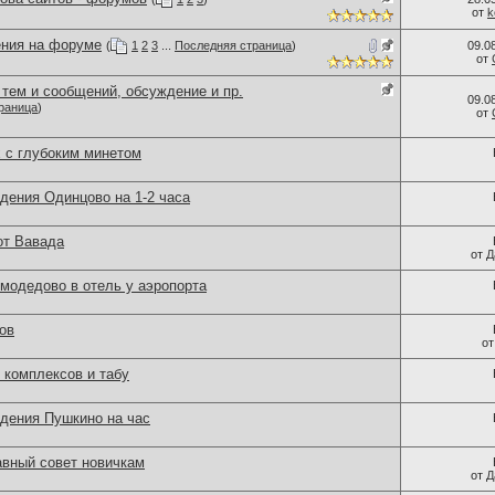
от
k
ния на форуме
(
1
2
3
...
Последняя страница
)
09.0
от
тем и сообщений, обсуждение и пр.
09.0
раница
)
от
х с глубоким минетом
дения Одинцово на 1-2 часа
от Вавада
от
Д
модедово в отель у аэропорта
ов
о
комплексов и табу
едения Пушкино на час
авный совет новичкам
от
Д