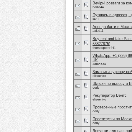
Вечірні розваги за ко
bodia44
Путаюсь в адресах, 
lavi1
Аренда багги в Москв
axied11
Buy real and fake Pas
53827675)
thomaspeter441
WhatsApp: +1 (226) 894
UK
James34
Замовити курсову ро
eliseenko
Шлюхи по вызову в В
cody
Рекуператор Вентс
eliseenko
Проверенные простит
cody
Проститутки по Моск
cody
Девушки для расслаб