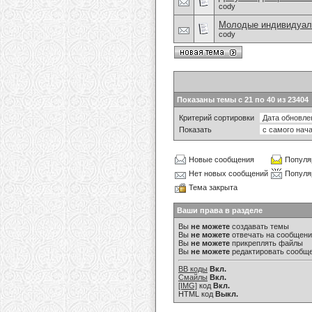
cody
Молодые индивидуал
cody
Показаны темы с 21 по 40 из 23404
Критерий сортировки
Показать
Новые сообщения
Популя
Нет новых сообщений
Популя
Тема закрыта
Ваши права в разделе
Вы
не можете
создавать темы
Вы
не можете
отвечать на сообщен
Вы
не можете
прикреплять файлы
Вы
не можете
редактировать сообщ
BB коды
Вкл.
Смайлы
Вкл.
[IMG]
код
Вкл.
HTML код
Выкл.