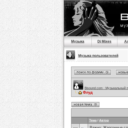
Музыка
Dj Mixes
А
Музыка пользователей
Bisound.com - Музыкальный 
Флуд
Тема
/
Автор
Важно:
Жаргонные сл