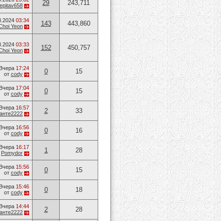
29
243,711
epitav658
8.2024
03:34
143
443,860
Choi Yeon
8.2024
03:33
152
450,757
Choi Yeon
Вчера
17:24
0
15
от
cody
Вчера
17:04
0
15
от
cody
Вчера
16:57
2
33
анте2222
Вчера
16:56
0
16
от
cody
Вчера
16:17
1
28
т
Pomydor
Вчера
15:56
0
15
от
cody
Вчера
15:46
0
18
от
cody
Вчера
14:44
2
28
анте2222