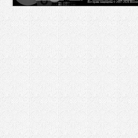
Все права защищены © 2007-2026 Bisou