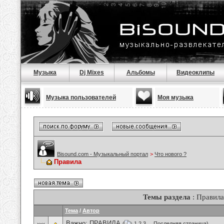
Музыка
Dj Mixes
Альбомы
Видеоклипы
Музыка пользователей
Моя музыка
Bisound.com - Музыкальный портал
>
Что нового ?
Правила
Темы раздела
: Правила
Тема
/
Автор
Важно:
ПРАВИЛА
(
1
2
3
...
Последняя страница
)