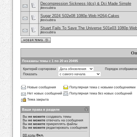
Decompression Sickness (dcs) & Dci Made Simple
jitexsubtra
Sugar 2024 S02e08 1080p Web H264-Cakes
jitexsubtra
Stuart Fails To Save The Universe S01e03 1080p Web
jitexsubtra
Оп
Показаны темы с 1 по 20 из 20495
Критерий сортировки
Порядок отображен
Показать
Новые сообщения
Популярная тема с новыми сообщениями
Нет новых сообщений
Популярная тема без новых сообщений
Тема закрыта
Ваши права в разделе
Вы
не можете
создавать темы
Вы
не можете
отвечать на сообщения
Вы
не можете
прикреплять файлы
Вы
не можете
редактировать сообщения
BB коды
Вкл.