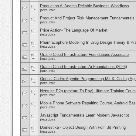
Production Ai Agents Reliable Business Workflows
jitexsubtra
Product And Project Risk Management Fundamentals 
jitexsubtra
Price Action- The Language Of Market
jitexsubtra
Pharmacophore Modeling In Drug Design Theory & Pra
jitexsubtra
Oracle Cloud Infrastructure Foundations Associate
jitexsubtra
Oracle Cloud Infrastructure Ai Foundations (2026)
jitexsubtra
Openai Codex Agentic Programming Mit Ki Coding Ag
jitexsubtra
Netsuite P2p (procure To Pay) Ultimate Training Cour
jitexsubtra
Mobile Phone Software Repairing Course. Android Bas
jitexsubtra
Javascript Fundamentals Learn Modern Javascript
jitexsubtra
Domestika - Object Design With Fdm 3d Printing
jitexsubtra