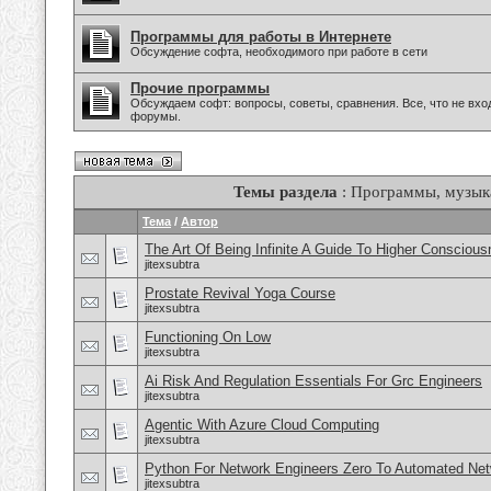
Программы для работы в Интернете
Обсуждение софта, необходимого при работе в сети
Прочие программы
Обсуждаем софт: вопросы, советы, сравнения. Все, что не вх
форумы.
Темы раздела
: Программы, музыка
Тема
/
Автор
The Art Of Being Infinite A Guide To Higher Consciou
jitexsubtra
Prostate Revival Yoga Course
jitexsubtra
Functioning On Low
jitexsubtra
Ai Risk And Regulation Essentials For Grc Engineers
jitexsubtra
Agentic With Azure Cloud Computing
jitexsubtra
Python For Network Engineers Zero To Automated Ne
jitexsubtra