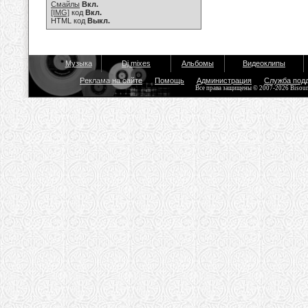
Смайлы
Вкл.
[IMG]
код
Вкл.
HTML код
Выкл.
Музыка
Dj mixes
Альбомы
Видеоклипы
Реклама на сайте
Помощь
Администрация
Служба под
Все права защищены © 2007-2026 Bisou