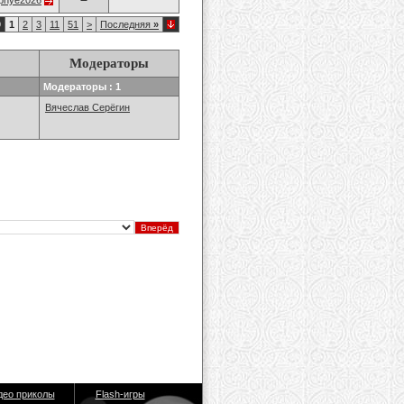
opnye2026
9
1
2
3
11
51
>
Последняя
»
Модераторы
Модераторы : 1
Вячеслав Серёгин
део приколы
Flash-игры