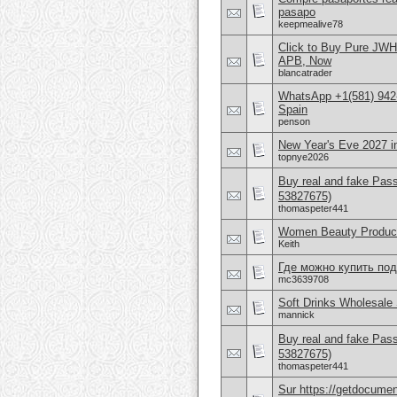
pasapo
keepmealive78
Click to Buy Pure JW
APB, Now
blancatrader
WhatsApp +1(581) 942-
Spain
penson
New Year's Eve 2027 
topnye2026
Buy real and fake Pas
53827675)
thomaspeter441
Women Beauty Product
Keith
Где можно купить по
mc3639708
Soft Drinks Wholesale 
mannick
Buy real and fake Pas
53827675)
thomaspeter441
Sur https://getdocume