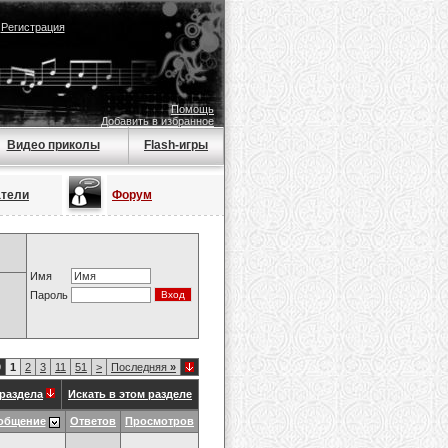
|
Регистрация
Помощь
Добавить в избранное
Видео приколы
Flash-игры
атели
Форум
Имя
Пароль
9
1
2
3
11
51
>
Последняя
»
раздела
Искать в этом разделе
общение
Ответов
Просмотров