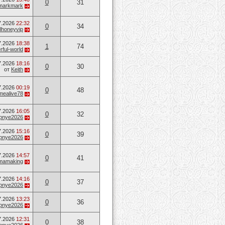
0
31
markmark
7.2026
22:32
0
34
lhoneyvip
7.2026
18:38
1
74
ful-world
7.2026
18:16
0
30
от
Keith
7.2026
00:19
0
48
mealive78
7.2026
16:05
0
32
opnye2026
7.2026
15:16
0
39
opnye2026
7.2026
14:57
0
41
mamaking
7.2026
14:16
0
37
opnye2026
7.2026
13:23
0
36
opnye2026
7.2026
12:31
0
38