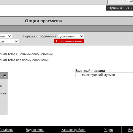
от
t
Страница 1 из 6
Опции просмотра
Порядок отображения
рная тема с новыми сообщениями
рная тема без новых сообщений
Быстрый переход
ия
ения
Альбомы
Видеоклипы
Каталог файлов
Радио
Ви