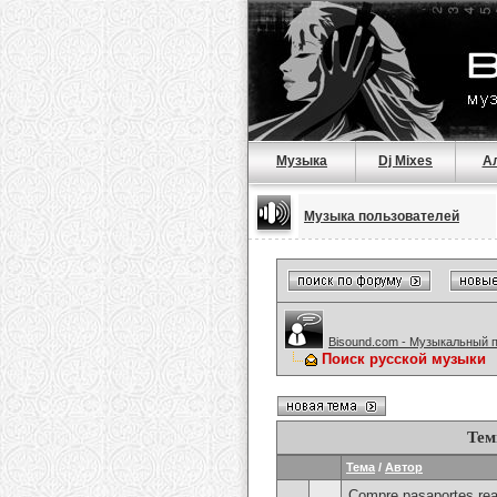
Музыка
Dj Mixes
А
Музыка пользователей
Bisound.com - Музыкальный 
Поиск русской музыки
Тем
Тема
/
Автор
Compre pasaportes rea