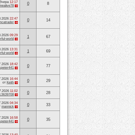
Вчера
12:17
0
8
mealive78
8.2026
22:47
0
14
ancatrader
8.2026
09:29
1
67
ful-world
8.2026
13:31
1
69
ful-world
7.2026
18:42
0
77
speter441
7.2026
16:44
0
29
от
Keith
7.2026
11:02
0
28
c3639708
7.2026
04:34
0
33
т
mannick
7.2026
16:58
0
35
speter441
7.2026
13:40