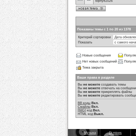
topnye2026
Показаны темы с 1 по 20 из 1378
Критерий сортировки
Показать
Новые сообщения
Популя
Нет новых сообщений
Популя
Тема закрыта
Ваши права в разделе
Вы
не можете
создавать темы
Вы
не можете
отвечать на сообщен
Вы
не можете
прикреплять файлы
Вы
не можете
редактировать сообщ
BB коды
Вкл.
Смайлы
Вкл.
[IMG]
код
Вкл.
HTML код
Выкл.
Музыка
Dj mixes