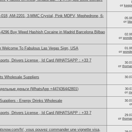
от
keep
H-018, AM-2201, 3-MMC Crystal, Pink MDPV, Mephedrone, 6-
05.0
от
bl
4296 Buy Weed Hashish Cocaine in Madrid Barcelona Bilbao
02.0
от
wonder
in Welcome To Fabulous Las Vegas Sign, USA
01.0
от
wonder
sports, Drivers License , Id Card (WHATSAPP：+33 7
30.0
от
thoma
s Wholesale Suppliers
30.0
ддельные деньги (WhatsApp +447436442801)
30.0
от
m
Suppliers - Energy Drinks Wholesale
30.0
о
sports, Drivers License , Id Card (WHATSAPP：+33 7
29.0
от
thoma
ntsnow.com/fr/, vous pouvez commander une vignette visa,
29.0