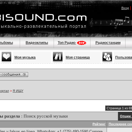
Вход
льбомы
Видеоклипы
Топ Радио
Радиостанции
Моя музыка
Моя страница
Пользов
портал
>
Я ИЩУ
Страница 1 из 6
ы раздела
: Поиск русской музыки
Опции 
Рейтинг
Последнее со
les y falsos en línea, WhatsApp: +1 (775) 480-1590 Compre