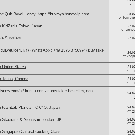
от
’t Quit Royal Honey. https://buyroyalhoneyvip.com
28.0
от
buyroya
n KidZania Tokyo, Japan
27.0
от
wonder
le Suppliers
27.0
/RMB/euros/CNY/ (WhatsApp : +49 1575 3756974) Buy fake
26.0
от
keep
n United States
24.0
от
t
n Tofino, Canada
24.0
от
t
snow.com/nl/ kunt u een visumsticker bestellen, een
24.0
от
in teamLab Planets TOKYO, Japan
24.0
от
t
n Stadiums & Arenas in London, UK
24.0
от
t
 Singapore Cultural Cooking Class
24.0