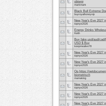
obtenir
markmark
Black Bull Extreme Don
buyroyalhoneyvip
New Year's Eve 2027 i
topnye2026
Energy Drinks Wholesa
Keith
Buy fake usd/aud/cad
USD $ Buy
keepmealive78
New Year's Eve 2027 i
topnye2026
New Year's Eve 2027 i
topnye2026
Op https://getdocument
biometrisch
mamaking
New Year's Eve 2027 
topnye2026
New Year's Eve 2027 i
topnye2026
New Year's Eve 2027 in