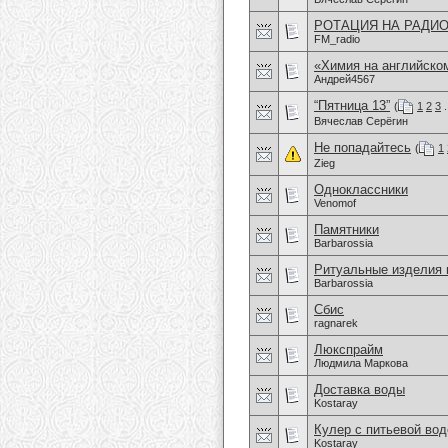
РОТАЦИЯ НА РАДИ
FM_radio
«Химия на английско
Андрей4567
“Пятница 13”
(
1
2
3
.
Вячеслав Серёгин
Не попадайтесь
(
1
Zieg
Одноклассники
Venomof
Памятники
Barbarossia
Ритуальные изделия 
Barbarossia
Сбис
ragnarek
Люкспрайм
Людмила Маркова
Доставка воды
Kostaray
Кулер с питьевой вод
Kostaray