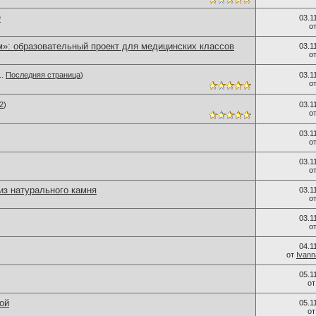
О
03.1
о
м»: образовательный проект для медицинских классов
03.1
о
..
Последняя страница
)
03.1
о
2
)
03.1
о
03.1
о
03.1
о
из натурального камня
03.1
о
03.1
о
04.1
от
Ivan
05.1
о
ой
05.1
о