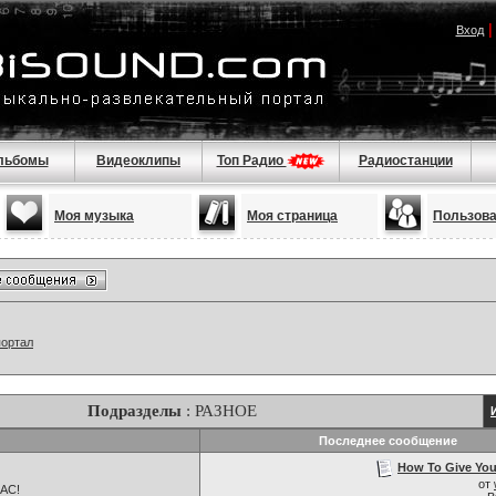
Вход
льбомы
Видеоклипы
Топ Радио
Радиостанции
Моя музыка
Моя страница
Пользов
портал
Подразделы
: РАЗНОЕ
Последнее сообщение
How To Give Your
от
НАС!