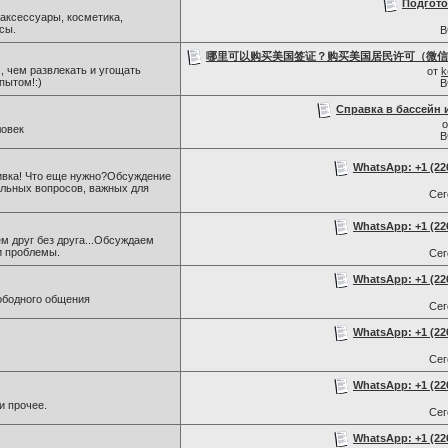
Подгото
 аксессуары, косметика,
сы.
В
哪里可以购买美国签证？购买美国居民许可（微信号：S
 , чем развлекать и угощать
от
k
пытом!:)
В
Справка в бассейн 
ловек
В
WhatsApp: +1 (226)
ивка! Что еще нужно?Обсуждение
альных вопросов, важных для
Се
WhatsApp: +1 (226)
м друг без друга...Обсуждаем
и проблемы.
Се
WhatsApp: +1 (226)
ободного общения
Се
WhatsApp: +1 (226)
Се
WhatsApp: +1 (226)
и прочее.
Се
WhatsApp: +1 (226)