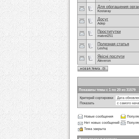
Для обогащения орга
Kostaray
Досуг
Adep
Проститутки
matvei251
Полезная статья
Leshuj
Якісні послуги
Aleveron
Показаны темы с 1 по 20 из 31579
Критерий сортировки
Показать
Новые сообщения
Популя
Нет новых сообщений
Популя
Тема закрыта