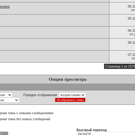
низма
05.1
о
05.1
06.1
от
06.1
07.1
о
Страница 1 из 157
Опции просмотра
Порядок отображения
рная тема с новыми сообщениями
рная тема без новых сообщений
Быстрый переход