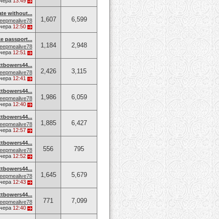
чера
13:49
ate without...
1,607
6,599
eepmealive78
чера
12:50
e passport...
1,184
2,948
eepmealive78
чера
12:51
owers44...
2,426
3,115
eepmealive78
чера
12:41
owers44...
1,986
6,059
eepmealive78
чера
12:40
owers44...
1,885
6,427
eepmealive78
чера
12:57
owers44...
556
795
eepmealive78
чера
12:52
owers44...
1,645
5,679
eepmealive78
чера
12:43
owers44...
771
7,099
eepmealive78
чера
12:40