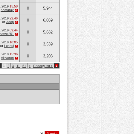
1.2019
15:58
0
5,944
т
Kostaray
1.2019
22:46
0
6,069
от
Adep
1.2019
09:44
0
5,682
matvei251
1.2019
10:05
0
3,539
от
Leshuj
1.2019
15:36
0
3,203
т
Aleveron
9
1
2
3
11
51
>
Последняя
»