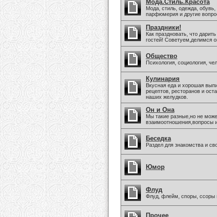
Мода.Стиль.Красота
Мода, стиль, одежда, обувь,
парфюмерия и другие вопро
Праздники!
Как праздновать, что дарить
гостей! Советуем,делимся о
Общество
Психология, социология, че
Кулинария
Вкусная еда и хорошая вып
рецептов, ресторанов и ост
наших желудков.
Он и Она
Мы такие разные,но не може
взаимоотношения,вопросы 
Беседка
Раздел для знакомства и св
Юмор
Флуд
Флуд, флейм, споры, ссоры 
Прочее