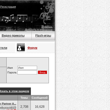
|
Регистрация
Помощь
Добавить в избранное
Видео приколы
Flash-игры
атели
Форум
Имя
Пароль
Искать в этом разделе
Темы
Сообщений
 Partner A...
2,708
16,628
wilsonsmith09