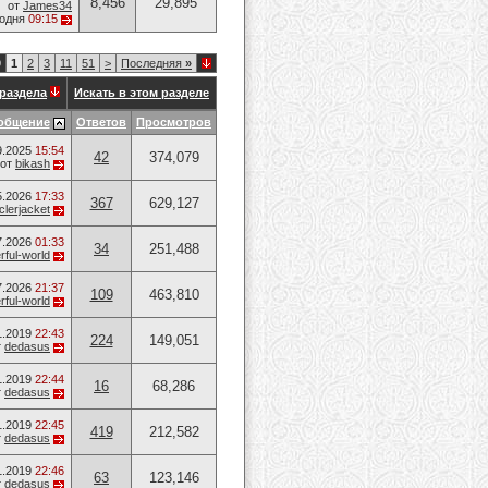
8,456
29,895
от
James34
годня
09:15
9
1
2
3
11
51
>
Последняя
»
раздела
Искать в этом разделе
общение
Ответов
Просмотров
9.2025
15:54
42
374,079
от
bikash
5.2026
17:33
367
629,127
lerjacket
7.2026
01:33
34
251,488
ful-world
7.2026
21:37
109
463,810
ful-world
1.2019
22:43
224
149,051
т
dedasus
1.2019
22:44
16
68,286
т
dedasus
1.2019
22:45
419
212,582
т
dedasus
1.2019
22:46
63
123,146
т
dedasus