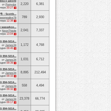
вка к школе
2,220
6,381
от
Pomydor
чера
20:27
cottb...
789
2,930
eepmealive78
чера
12:38
и марафон...
2,041
7,337
от
NeonThistle
чера
13:04
 894-5014​...
1,172
4,768
от
James34
годня
09:45
 894-5014​...
1,031
6,712
от
James34
годня
09:39
 894-5014​...
8,895
212,494
от
James34
годня
09:33
 894-5014​...
558
4,494
от
James34
годня
09:32
 894-5014​...
23,378
66,774
от
James34
годня
09:17
 894-5014​...