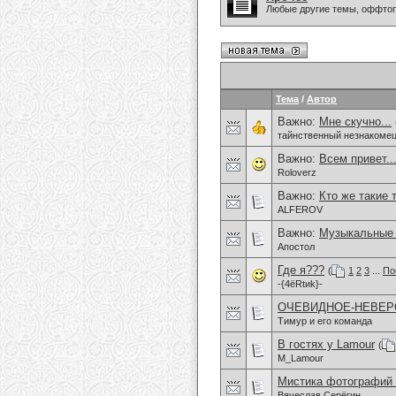
Любые другие темы, оффто
Тема
/
Автор
Важно:
Мне скучно...
тайнственный незнакоме
Важно:
Всем привет.
Roloverz
Важно:
Кто же такие 
ALFEROV
Важно:
Музыкальные
Апостол
Где я???
(
1
2
3
...
По
-{4ёRtиk}-
ОЧЕВИДНОЕ-НЕВЕР
Тимур и его команда
В гостях у Lamour
(
M_Lamour
Мистика фотографий 
Вячеслав Серёгин