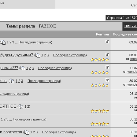
пик
Се
Страница 1 из 157
Темы раздела
: РАЗНОЕ
Опции 
Рейтинг
Последнее со
(
1
2
3
...
Последняя страница
)
09.0
ц
..будем друзьями?
(
1
2
3
...
Последняя страница
)
08.0
от
monc
тролли???
(
1
2
3
...
Последняя страница
)
11.0
от
wonder
 сны
(
1
2
3
...
Последняя страница
)
30.0
от
wonder
следняя страница
)
03.1
о
ОЯТНОЕ
(
1
2
)
03.1
о
1
2
3
...
Последняя страница
)
03.1
о
и портретов
(
1
2
3
...
Последняя страница
)
03.1
о