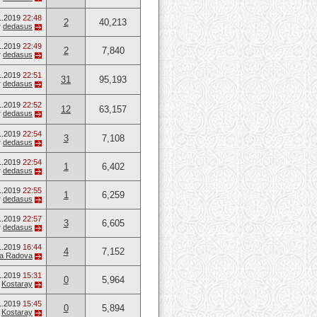
1.2019
22:48
2
40,213
т
dedasus
1.2019
22:49
2
7,840
т
dedasus
1.2019
22:51
31
95,193
т
dedasus
1.2019
22:52
12
63,157
т
dedasus
1.2019
22:54
3
7,108
т
dedasus
1.2019
22:54
1
6,402
т
dedasus
1.2019
22:55
1
6,259
т
dedasus
1.2019
22:57
3
6,605
т
dedasus
1.2019
16:44
4
7,152
na Radova
1.2019
15:31
0
5,964
т
Kostaray
1.2019
15:45
0
5,894
т
Kostaray