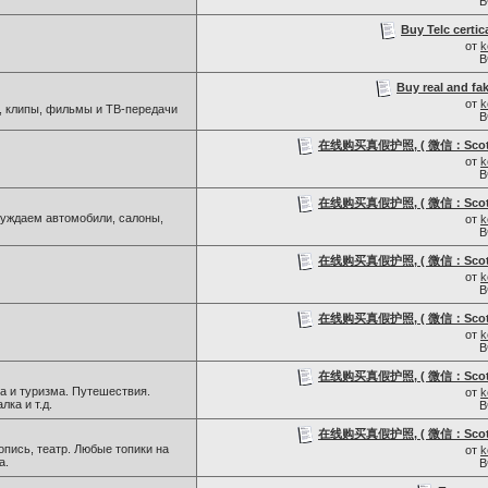
В
Buy Telc certic
от
k
В
Buy real and fak
от
k
, клипы, фильмы и ТВ-передачи
В
在线购买真假护照, ( 微信：Scottb
от
k
В
在线购买真假护照, ( 微信：Scottb
уждаем автомобили, салоны,
от
k
В
在线购买真假护照, ( 微信：Scottb
от
k
В
在线购买真假护照, ( 微信：Scottb
от
k
В
在线购买真假护照, ( 微信：Scottb
а и туризма. Путешествия.
от
k
лка и т.д.
В
在线购买真假护照, ( 微信：Scottb
пись, театр. Любые топики на
от
k
а.
В