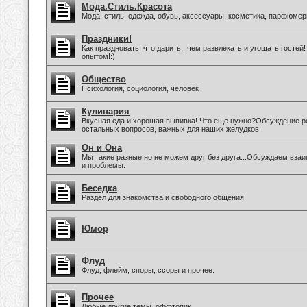
Мода.Стиль.Красота
Мода, стиль, одежда, обувь, аксессуары, косметика, парфюмер
Праздники!
Как праздновать, что дарить , чем развлекать и угощать госте
опытом!:)
Общество
Психология, социология, человек
Кулинария
Вкусная еда и хорошая выпивка! Что еще нужно?Обсуждение ре
остальных вопросов, важных для наших желудков.
Он и Она
Мы такие разные,но не можем друг без друга...Обсуждаем вз
и проблемы.
Беседка
Раздел для знакомства и свободного общения
Юмор
Флуд
Флуд, флейм, споры, ссоры и прочее.
Прочее
Любые другие темы, оффтопик