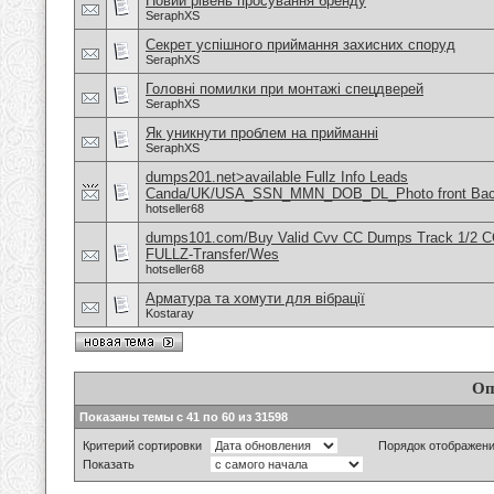
Новий рівень просування бренду
SeraphXS
Секрет успішного приймання захисних споруд
SeraphXS
Головні помилки при монтажі спецдверей
SeraphXS
Як уникнути проблем на прийманні
SeraphXS
dumps201.net>available Fullz Info Leads
Canda/UK/USA_SSN_MMN_DOB_DL_Photo front Ba
hotseller68
dumps101.com/Buy Valid Cvv CC Dumps Track 1/2 C
FULLZ-Transfer/Wes
hotseller68
Арматура та хомути для вібрації
Kostaray
Оп
Показаны темы с 41 по 60 из 31598
Критерий сортировки
Порядок отображен
Показать