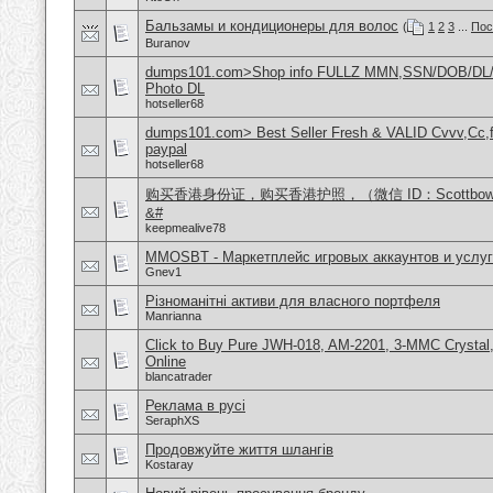
Бальзамы и кондиционеры для волос
(
1
2
3
...
Пос
Buranov
dumps101.com>Shop info FULLZ MMN,SSN/DOB/DL/
Photo DL
hotseller68
dumps101.com> Best Seller Fresh & VALID Cvvv,Cc,f
paypal
hotseller68
购买香港身份证，购买香港护照，（微信 ID：Scottbo
&#
keepmealive78
MMOSBT - Маркетплейс игровых аккаунтов и услуг
Gnev1
Різноманітні активи для власного портфеля
Manrianna
Click to Buy Pure JWH-018, AM-2201, 3-MMC Crysta
Online
blancatrader
Реклама в русі
SeraphXS
Продовжуйте життя шлангів
Kostaray