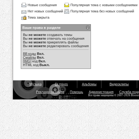
Новые сообщения
Популярная тема с новыми сообщениями
Нет новых сообщений
Популярная тема без новых сообщений
Тема закрыта
Ваши права в разделе
Вы
не можете
создавать темы
Вы
не можете
отвечать на сообщения
Вы
не можете
прикреплять файлы
Вы
не можете
редактировать сообщения
BB коды
Вкл.
Смайлы
Вкл.
[IMG]
код
Вкл.
HTML код
Выкл.
Музыка
Dj mixes
Альбомы
Видеоклипы
Реклама на сайте
Помощь
Администрация
Служба под
Все права защищены © 2007-2026 Bisou