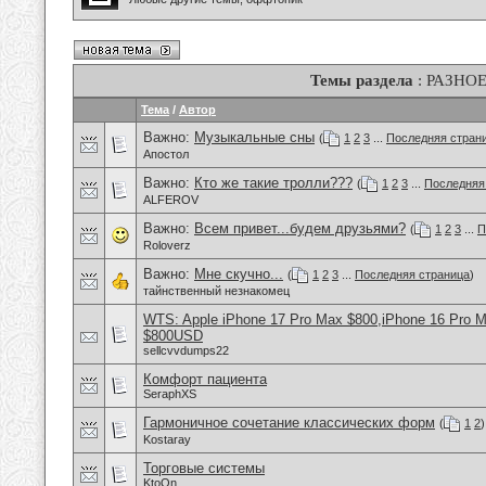
Темы раздела
: РАЗНО
Тема
/
Автор
Важно:
Музыкальные сны
(
1
2
3
...
Последняя стран
Апостол
Важно:
Кто же такие тролли???
(
1
2
3
...
Последняя
ALFEROV
Важно:
Всем привет...будем друзьями?
(
1
2
3
...
П
Roloverz
Важно:
Мне скучно...
(
1
2
3
...
Последняя страница
)
тайнственный незнакомец
WTS: Apple iPhone 17 Pro Max $800,iPhone 16 Pro 
$800USD
sellcvvdumps22
Комфорт пациента
SeraphXS
Гармоничное сочетание классических форм
(
1
2
)
Kostaray
Торговые системы
KtoOn