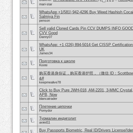
mari-star
WhatsApp +1(581) 942-4296 Buy Weed Hashish Cocain
Salmiya Fin
penson
Sell valid Cloned Cards Pin CCV DUMPS INFO GOOD
CVV Good
Danny07
WhatsApp: +1 (226) 894-5014​ Get CISSP Certification
UK
James34
Подготовка к школе
Koote
购买香港身份证，购买香港护照，（微信 ID：Scottbo
&#
keepmealive78
Click to Buy Pure JWH-018, AM-2201, 3-MMC Crysta
APB, Now
blancatrader
Плетение цепочки
Pomydor
Турмалин индиголит
axied11
Buy Passports Biometric, Real ID/Drivers License/Iden