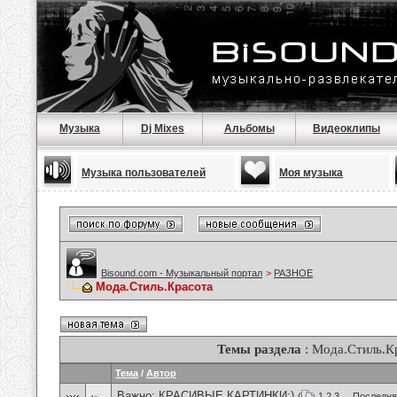
Музыка
Dj Mixes
Альбомы
Видеоклипы
Музыка пользователей
Моя музыка
Bisound.com - Музыкальный портал
>
РАЗНОЕ
Мода.Стиль.Красота
Темы раздела
: Мода.Стиль.К
Тема
/
Автор
Важно:
КРАСИВЫЕ КАРТИНКИ:)
(
1
2
3
...
Последня