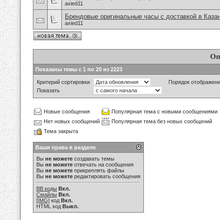
axied11
Брендовые оригинальные часы с доставкой в Каза
axied11
Оп
Показаны темы с 1 по 20 из 2223
Критерий сортировки
Порядок отображен
Показать
Новые сообщения
Популярная тема с новыми сообщениями
Нет новых сообщений
Популярная тема без новых сообщений
Тема закрыта
Ваши права в разделе
Вы
не можете
создавать темы
Вы
не можете
отвечать на сообщения
Вы
не можете
прикреплять файлы
Вы
не можете
редактировать сообщения
BB коды
Вкл.
Смайлы
Вкл.
[IMG]
код
Вкл.
HTML код
Выкл.