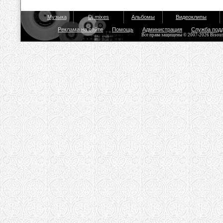
Музыка
Dj mixes
Альбомы
Видеоклипы
Реклама на сайте
Помощь
Администрация
Служба под
Все права защищены © 2007-2026 Bisou