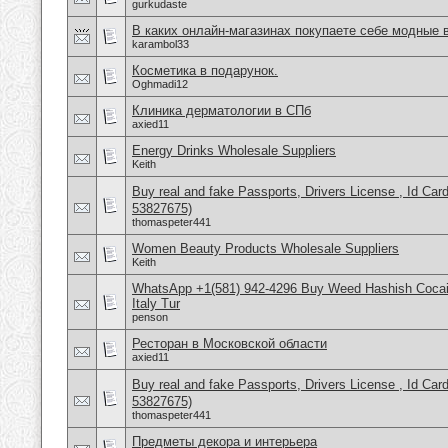
gurkudaste
В каких онлайн-магазинах покупаете себе модные
karambol33
Косметика в подарунок.
Oghmadi12
Клиника дерматологии в СПб
axied11
Energy Drinks Wholesale Suppliers
Keith
Buy real and fake Passports, Drivers License , Id
53827675)
thomaspeter441
Women Beauty Products Wholesale Suppliers
Keith
WhatsApp +1(581) 942-4296 Buy Weed Hashish Cocai
Italy Tur
penson
Ресторан в Московской области
axied11
Buy real and fake Passports, Drivers License , Id
53827675)
thomaspeter441
Предметы декора и интерьера