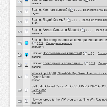
namana
Важно:
Кто чего боится?
(
1
2
3
...
Последняя страни
гаупти
Важно:
Люди! Хто мы?
(
1
2
3
...
Последняя страница
)
RЫSЬ
Важно:
Аллея Славы на Bisound
(
1
2
3
...
Последня
tululueva
Важно:
Что представляет из себя причинение зла и
(
1
2
3
...
Последняя страница
)
3ара3ка=)
Важно:
Положительные качества!)
(
1
2
3
...
Послед
bisound
Важно:
слово ранит, слово лечит...
(
1
2
3
...
Послед
bisound
WhatsApp +1(581) 942-4296 Buy Weed Hashish Cocain
Riyadh Mecc
penson
Sell valid Cloned Cards Pin CCV DUMPS INFO GOOD
CVV Good
Danny07
How generous is the VIP program at Nine Win Casino
muerko0