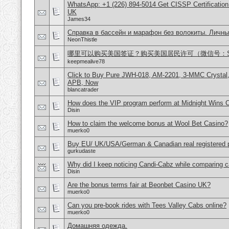
WhatsApp: +1 (226) 894-5014​ Get CISSP Certification
UK
James34
Справка в бассейн и марафон без волокиты. Личны
NeonThistle
哪里可以购买美国签证？购买美国居民许可（微信号：Scott
keepmealive78
Click to Buy Pure JWH-018, AM-2201, 3-MMC Crystal
APB, Now
blancatrader
How does the VIP program perform at Midnight Wins 
Disin
How to claim the welcome bonus at Wool Bet Casino?
muerko0
Buy EU/ UK/USA/German & Canadian real registered pa
gurkudaste
Why did I keep noticing Candi-Cabz while comparing c
Disin
Are the bonus terms fair at Beonbet Casino UK?
muerko0
Can you pre-book rides with Tees Valley Cabs online?
muerko0
Домашняя одежда.