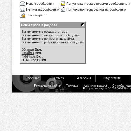
Новые сообщения
Популярная тема с новыми сообщениями
Нет новых сообщений
Популярная тема без новых сообщений
Тема закрыта
Ваши права в разделе
Вы
не можете
создавать темы
Вы
не можете
отвечать на сообщения
Вы
не можете
прикреплять файлы
Вы
не можете
редактировать сообщения
BB коды
Вкл.
Смайлы
Вкл.
[IMG]
код
Вкл.
HTML код
Выкл.
Музыка
Dj mixes
Альбомы
Видеоклипы
Реклама на сайте
Помощь
Администрация
Служба под
Все права защищены © 2007-2026 Bisou