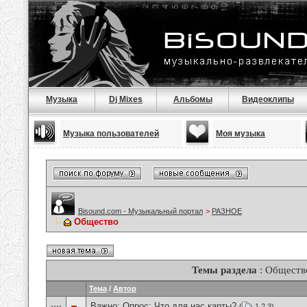
Музыка
Dj Mixes
Альбомы
Видеоклипы
Музыка пользователей
Моя музыка
Bisound.com - Музыкальный портал
>
РАЗНОЕ
Общество
Темы раздела
: Обществ
Тема
/
Автор
Важно: Опрос:
Что для нас карты?
(
1
2
3
)