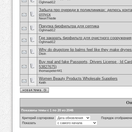
Oghmadi12
Забыла про очереди в поликлиниках: делюсь конта
отпуск
NeonThistle
Покупка биофильтра для септика
Oghmadi12
Где заказать биофильтр для очистного сооружения
Oghmadi12
Why do drugstore lip balms feel like they make dryne
Disin
Buy real and fake Passports, Drivers License , Id
53827675)
thomaspeter441
Women Beauty Products Wholesale Suppliers
Keith
Оп
Показаны темы с 1 по 20 из 2046
Критерий сортировки
Порядок отображен
Показать