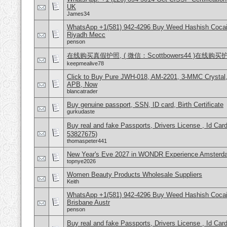
UK
James34
WhatsApp +1(581) 942-4296 Buy Weed Hashish Cocain
Riyadh Mecc
penson
在线购买真假护照, ( 微信：Scottbowers44 )在线购
keepmealive78
Click to Buy Pure JWH-018, AM-2201, 3-MMC Crystal
APB, Now
blancatrader
Buy genuine passport, SSN, ID card, Birth Certificate
gurkudaste
Buy real and fake Passports, Drivers License , Id
53827675)
thomaspeter441
New Year's Eve 2027 in WONDR Experience Amsterda
topnye2026
Women Beauty Products Wholesale Suppliers
Keith
WhatsApp +1(581) 942-4296 Buy Weed Hashish Cocai
Brisbane Austr
penson
Buy real and fake Passports, Drivers License , Id