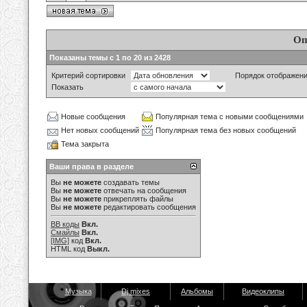
Оп
Показаны темы с 1 по 20 из 2428
Критерий сортировки
Порядок отображен
Показать
Новые сообщения
Популярная тема с новыми сообщениями
Нет новых сообщений
Популярная тема без новых сообщений
Тема закрыта
Ваши права в разделе
Вы
не можете
создавать темы
Вы
не можете
отвечать на сообщения
Вы
не можете
прикреплять файлы
Вы
не можете
редактировать сообщения
BB коды
Вкл.
Смайлы
Вкл.
[IMG]
код
Вкл.
HTML код
Выкл.
Музыка
Dj mixes
Альбомы
Видеоклипы