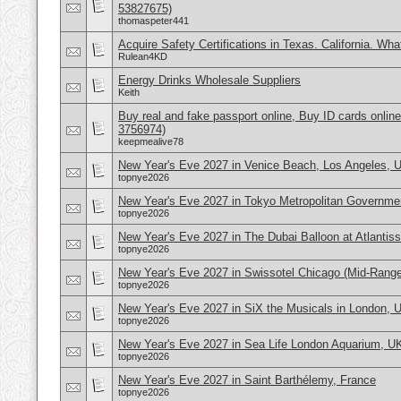
53827675)
thomaspeter441
Acquire Safety Certifications in Texas. California. Wh
Rulean4KD
Energy Drinks Wholesale Suppliers
Keith
Buy real and fake passport online, Buy ID cards onli
3756974)
keepmealive78
New Year's Eve 2027 in Venice Beach, Los Angeles,
topnye2026
New Year's Eve 2027 in Tokyo Metropolitan Governmen
topnye2026
New Year's Eve 2027 in The Dubai Balloon at Atlantis
topnye2026
New Year's Eve 2027 in Swissotel Chicago (Mid-Rang
topnye2026
New Year's Eve 2027 in SiX the Musicals in London, 
topnye2026
New Year's Eve 2027 in Sea Life London Aquarium, U
topnye2026
New Year's Eve 2027 in Saint Barthélemy, France
topnye2026