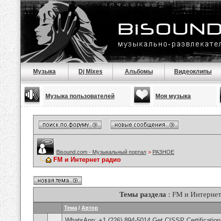
Музыка
Dj Mixes
Альбомы
Видеоклипы
Музыка пользователей
Моя музыка
Bisound.com - Музыкальный портал
>
РАЗНОЕ
FM и Интернет радио
Темы раздела
: FM и Интернет
Тема
/
Автор
WhatsApp: +1 (226) 894-5014​ Get CISSP Certification