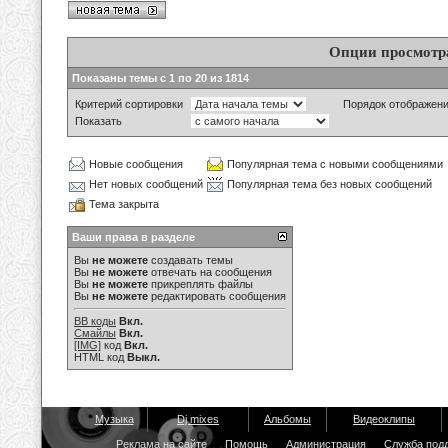
Опции просмотр
Показаны темы с 1 по 20 из 1814
Критерий сортировки
Порядок отображен
Показать
Новые сообщения
Популярная тема с новыми сообщениями
Нет новых сообщений
Популярная тема без новых сообщений
Тема закрыта
Ваши права в разделе
Вы
не можете
создавать темы
Вы
не можете
отвечать на сообщения
Вы
не можете
прикреплять файлы
Вы
не можете
редактировать сообщения
BB коды
Вкл.
Смайлы
Вкл.
[IMG]
код
Вкл.
HTML код
Выкл.
Музыка
Dj mixes
Альбомы
Видеоклипы
Реклама на сайте
Помощь
Администрация
Служба под