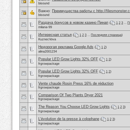
bisound
Важно:
Преимущества работы с http://filesmonster.
bisound
Раздача бонусов в новом казино Пинап
(
1
2
3
...
П
milana-99
Интересная статья
(
1
2
3
...
Последняя страница
)
KuznecVova
Недорогая реклама Google Ads
(
1
2
)
alina2001234
Popular LED Grow Lights 32% OFF
(
1
2
)
frgrowpackage
Popular LED Grow Lights 32% OFF
(
1
2
)
frgrowpackage
Vente chaude Rosin Press 16% de réduction
frgrowpackage
Comparison Of Two Plants Dryer 2021
frgrowpackage
The Reason You Choose LED Grow Lights
(
1
2
3
)
frgrowpackage
L'évolution de la presse à colophane
(
1
2
3
)
frgrowpackage