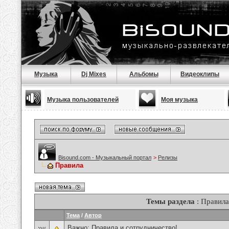
Музыка
Dj Mixes
Альбомы
Видеоклипы
Музыка пользователей
Моя музыка
Bisound.com - Музыкальный портал
>
Релизы
Правила
Темы раздела
: Правила
Тема
/
Автор
Важно:
Правила и сотрудничество!