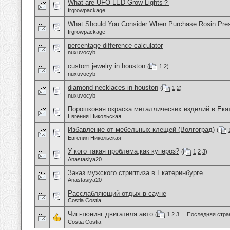
What are UFO LED Grow Lights？
frgrowpackage
What Should You Consider When Purchase Rosin Pre
frgrowpackage
percentage difference calculator
nuxuvocyb
custom jewelry in houston
(
1
2
)
nuxuvocyb
diamond necklaces in houston
(
1
2
)
nuxuvocyb
Порошковая окраска металлических изделий в Ека
Евгения Никольская
Избавление от мебельных клещей (Волгоград)
(
Евгения Никольская
У кого такая проблема,как купероз?
(
1
2
3
)
Anastasiya20
Заказ мужского стриптиза в Екатеринбурге
Anastasiya20
Расслабляющий отдых в сауне
Costia Costia
Чип-тюнинг двигателя авто
(
1
2
3
...
Последняя стра
Costia Costia