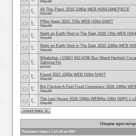
0dayddl
All This Panic 2016 1080p WEB H264-DiMEPiECE
0dayddl
PRay Away 2021 720p WEB H264-SHIIIT
0dayddl
Night on Earth Shot in The Dark 2020 720p WEB H264
0dayddl
Night on Earth Shot in The Dark 2020 1080p WEB H26
0dayddl
WhatsApp +1(581) 942-4296 Buy Weed Hashish Cocain
Salmiya Fin
penson
Found 2021 1080p WEB H264-SHIIIT
0dayddl
Big Chicken A Fast Food Conspiracy 2026 1080p W
0dayddl
The Last House 2026 1080p WEBRip 10Bit DDP5 1 x2
0dayddl
Опции просмотр
Показаны темы с 1 по 20 из 4097