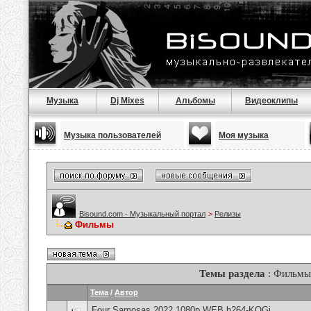
Музыка
Dj Mixes
Альбомы
Видеоклипы
Музыка пользователей
Моя музыка
Bisound.com - Музыкальный портал
>
Релизы
Фильмы
Темы раздела
: Фильмы
Тема
/
Автор
Four Samosas 2022 1080p WEB h264-KOGi