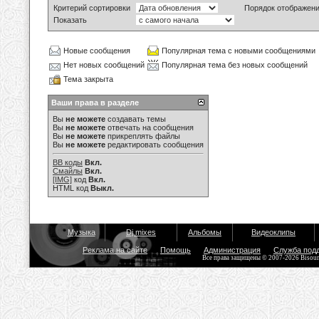
Критерий сортировки
Порядок отображен
Показать
Новые сообщения
Популярная тема с новыми сообщениями
Нет новых сообщений
Популярная тема без новых сообщений
Тема закрыта
Ваши права в разделе
Вы
не можете
создавать темы
Вы
не можете
отвечать на сообщения
Вы
не можете
прикреплять файлы
Вы
не можете
редактировать сообщения
BB коды
Вкл.
Смайлы
Вкл.
[IMG]
код
Вкл.
HTML код
Выкл.
Музыка
Dj mixes
Альбомы
Видеоклипы
Реклама на сайте
Помощь
Администрация
Служба под
Все права защищены © 2007-2026 Bisou