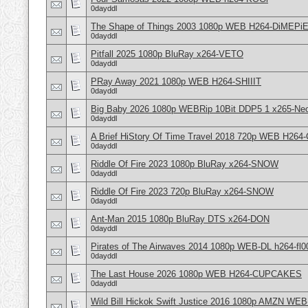
0dayddl
The Shape of Things 2003 1080p WEB H264-DiMEPi
0dayddl
Pitfall 2025 1080p BluRay x264-VETO
0dayddl
PRay Away 2021 1080p WEB H264-SHIIIT
0dayddl
Big Baby 2026 1080p WEBRip 10Bit DDP5 1 x265-Neo
0dayddl
A Brief HiStory Of Time Travel 2018 720p WEB H26
0dayddl
Riddle Of Fire 2023 1080p BluRay x264-SNOW
0dayddl
Riddle Of Fire 2023 720p BluRay x264-SNOW
0dayddl
Ant-Man 2015 1080p BluRay DTS x264-DON
0dayddl
Pirates of The Airwaves 2014 1080p WEB-DL h264-fl0
0dayddl
The Last House 2026 1080p WEB H264-CUPCAKES
0dayddl
Wild Bill Hickok Swift Justice 2016 1080p AMZN W