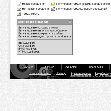
Новые сообщения
Популярная тема с новыми сообщениями
Нет новых сообщений
Популярная тема без новых сообщений
Тема закрыта
Ваши права в разделе
Вы
не можете
создавать темы
Вы
не можете
отвечать на сообщения
Вы
не можете
прикреплять файлы
Вы
не можете
редактировать сообщения
BB коды
Вкл.
Смайлы
Вкл.
[IMG]
код
Вкл.
HTML код
Выкл.
Музыка
Dj mixes
Альбомы
Видеоклипы
Реклама на сайте
Помощь
Администрация
Служба под
Все права защищены © 2007-2026 Bisou