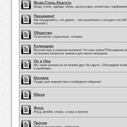
Мода.Стиль.Красота
Мода, стиль, одежда, обувь, аксессуары, косметика, парфюмер
Праздники!
Как праздновать, что дарить , чем развлекать и угощать госте
опытом!:)
Общество
Психология, социология, человек
Кулинария
Вкусная еда и хорошая выпивка! Что еще нужно?Обсуждение ре
остальных вопросов, важных для наших желудков.
Он и Она
Мы такие разные,но не можем друг без друга...Обсуждаем вз
и проблемы.
Беседка
Раздел для знакомства и свободного общения
Юмор
Флуд
Флуд, флейм, споры, ссоры и прочее.
Прочее
Любые другие темы, оффтопик