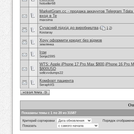
hotseller68
MarketGram.cc - продажа аккаунтов Telegram Tdata 
вход в Te
maxsima
Сучасний підхід до виробництва
(
1
2
)
Kostaray
Хочу оформити кредит без відмов
землянка
Ігри
Sonja159S
WTS: Apple iPhone 17 Pro Max $800,iPhone 16 Pro 
$800USD
sellcvvdumps22
Комфорт пациента
SeraphXS
Оп
Показаны темы с 1 по 20 из 31587
Критерий сортировки
Порядок отображен
Показать