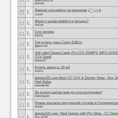
penson
Довідка для роботи за кордоном
(
1
2
3
)
Lossif
Жеңісті қалай көбейтуге болады?
YoGah
Сухі кінчики
KtoOn
Где купить часы Casio Edifice
Джинглэй
Sell valid Cloned Cards Pin CCV DUMPS INFO GOOD
CVV Good
Danny07
Купить емкость 20 м3
Gnev1
dumps101.com:Best CC CVV & Dumps Shop - Buy Dum
High Balan
hotseller68
Де купити запчастини до сільгосптехніки?
DarkQueen
Нужны контакты ритуальной службы в Солнечного
Askita
dumps101.com: Real Dumps with Pin Shop - CC Dum
Pin ATM