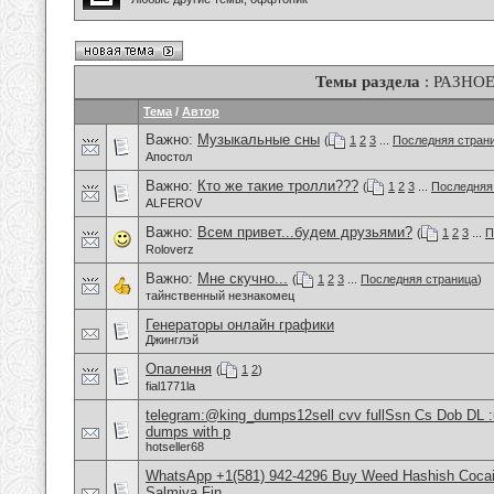
Темы раздела
: РАЗНО
Тема
/
Автор
Важно:
Музыкальные сны
(
1
2
3
...
Последняя стран
Апостол
Важно:
Кто же такие тролли???
(
1
2
3
...
Последняя
ALFEROV
Важно:
Всем привет...будем друзьями?
(
1
2
3
...
П
Roloverz
Важно:
Мне скучно...
(
1
2
3
...
Последняя страница
)
тайнственный незнакомец
Генераторы онлайн графики
Джинглэй
Опалення
(
1
2
)
fial1771la
telegram:@king_dumps12sell cvv fullSsn Cs Dob DL 
dumps with p
hotseller68
WhatsApp +1(581) 942-4296 Buy Weed Hashish Cocain
Salmiya Fin