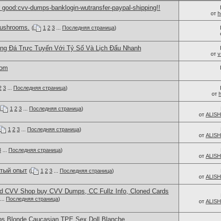
good:cvv-dumps-banklogin-wutransfer-paypal-shipping!!
от
h
ushrooms.
(
1
2
3
...
Последняя страница
)
óng Đá Trực Tuyến Với Tỷ Số Và Lịch Đấu Nhanh
от
v
com
2
3
...
Последняя страница
)
от
(
1
2
3
...
Последняя страница
)
от
ALIS
1
2
3
...
Последняя страница
)
от
ALIS
3
...
Последняя страница
)
от
ALIS
атый опыт
(
1
2
3
...
Последняя страница
)
от
ALIS
d CVV Shop buy CVV Dumps, CC Fullz Info, Cloned Cards
...
Последняя страница
)
от
ALIS
bs Blonde Caucasian TPE Sex Doll Blanche