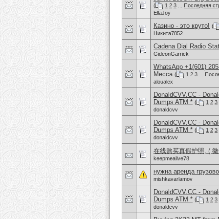
(
1
2
3
...
Последняя ст
EllaJoy
Казино - это круто!
(
Никита7852
Cadena Dial Radio Stat
GideonGarrick
WhatsApp +1(601) 205
Mecca
(
1
2
3
...
Посл
aloualex
DonaldCVV.CC - Donal
Dumps ATM *
(
1
2
3
donaldcvv
DonaldCVV.CC - Donal
Dumps ATM *
(
1
2
3
donaldcvv
在线购买真假护照, ( 微信：
keepmealive78
нужна аренда грузов
mishkavarlamov
DonaldCVV.CC - Donal
Dumps ATM *
(
1
2
3
donaldcvv