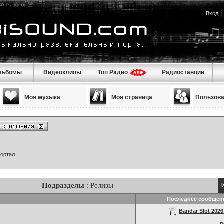
Вход
льбомы
Видеоклипы
Топ Радио
Радиостанции
Моя музыка
Моя страница
Пользов
портал
Подразделы
: Релизы
Последнее сообщен
Bandar Slot 2026