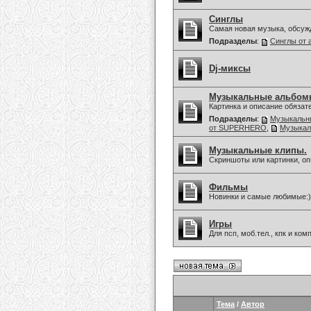
Синглы
Самая новая музыка, обсуж
Подразделы
:
Синглы от 
Dj-миксы
Музыкальные альбом
Картинка и описание обязат
Подразделы
:
Музыкальны
от SUPERHERO
,
Музыкал
Музыкальные клипы.
Скриншоты или картинки, оп
Фильмы
Новинки и самые любимые:)
Игры
Для псп, моб.тел., кпк и ко
Тема
/
Автор