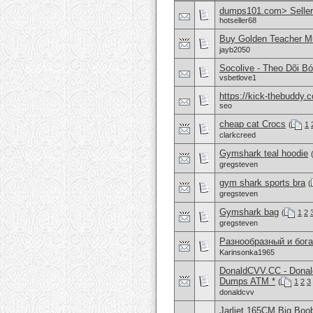
dumps101.com> Seller 
hotseller68
Buy Golden Teacher M
jayb2050
Socolive - Theo Dõi B
vsbetlove1
https://kick-thebuddy.
seo
cheap cat Crocs
(
1
clarkcreed
Gymshark teal hoodie
gregsteven
gym shark sports bra
(
gregsteven
Gymshark bag
(
1
2
gregsteven
Разнообразный и бог
Karinsonka1965
DonaldCVV.CC - Donal
Dumps ATM *
(
1
2
3
donaldcvv
Jarliet 165CM Big Boo