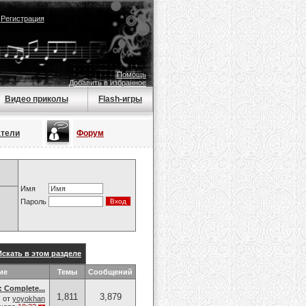
|
Регистрация
Помощь
Добавить в избранное
Видео приколы
Flash-игры
атели
Форум
Имя
Пароль
Искать в этом разделе
ие
Темы
Сообщений
: Complete...
1,811
3,879
от
yoyokhan