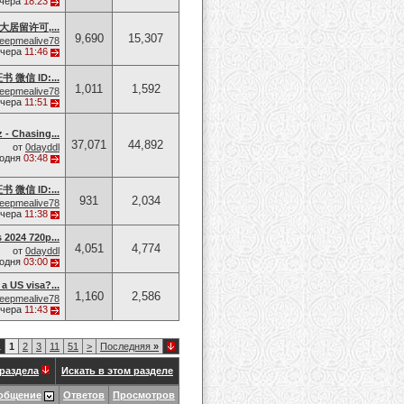
чера
18:23
居留许可,...
9,690
15,307
eepmealive78
чера
11:46
 微信 ID:...
1,011
1,592
eepmealive78
чера
11:51
 - Chasing...
37,071
44,892
от
0dayddl
годня
03:48
 微信 ID:...
931
2,034
eepmealive78
чера
11:38
 2024 720p...
4,051
4,774
от
0dayddl
годня
03:00
a US visa?...
1,160
2,586
eepmealive78
чера
11:43
1
1
2
3
11
51
>
Последняя
»
раздела
Искать в этом разделе
общение
Ответов
Просмотров