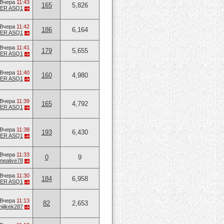
Вчера
11:43
165
5,826
HER ASQ1
Вчера
11:42
186
6,164
HER ASQ1
Вчера
11:41
179
5,655
HER ASQ1
Вчера
11:40
160
4,980
HER ASQ1
Вчера
11:39
165
4,792
HER ASQ1
Вчера
11:38
193
6,430
HER ASQ1
Вчера
11:33
0
9
mealive78
Вчера
11:30
184
6,958
HER ASQ1
Вчера
11:13
82
2,653
hijikek287