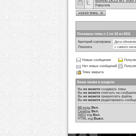
Buying 2K23 MT from N
Paleyrenk
Показаны темы с 1 по 20 из 5811
Критерий сортировки
Показать
Новые сообщения
Популя
Нет новых сообщений
Популя
Тема закрыта
Ваши права в разделе
Вы
не можете
создавать темы
Вы
не можете
отвечать на сообщен
Вы
не можете
прикреплять файлы
Вы
не можете
редактировать сообщ
BB коды
Вкл.
Смайлы
Вкл.
[IMG]
код
Вкл.
HTML код
Выкл.