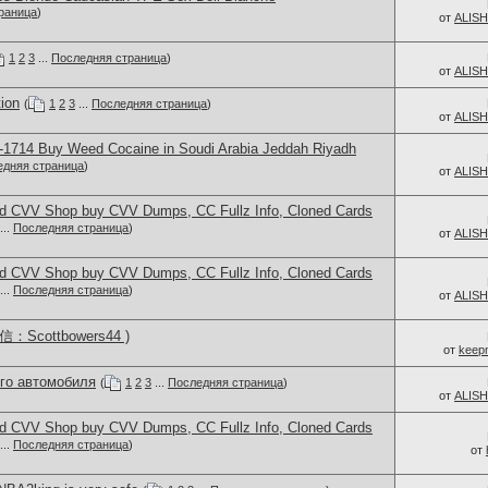
раница
)
от
ALIS
1
2
3
...
Последняя страница
)
от
ALIS
ion
(
1
2
3
...
Последняя страница
)
от
ALIS
-1714 Buy Weed Cocaine in Soudi Arabia Jeddah Riyadh
едняя страница
)
от
ALIS
d CVV Shop buy CVV Dumps, CC Fullz Info, Cloned Cards
...
Последняя страница
)
от
ALIS
d CVV Shop buy CVV Dumps, CC Fullz Info, Cloned Cards
...
Последняя страница
)
от
ALIS
Scottbowers44 )
от
keep
ого автомобиля
(
1
2
3
...
Последняя страница
)
от
ALIS
d CVV Shop buy CVV Dumps, CC Fullz Info, Cloned Cards
...
Последняя страница
)
от