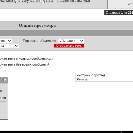
BA2king is very safe
(
1
2
3
...
Последняя страница
)
от
Страница 1 из 29
Опции просмотра
Порядок отображения
рная тема с новыми сообщениями
рная тема без новых сообщений
Быстрый переход
ия
ения