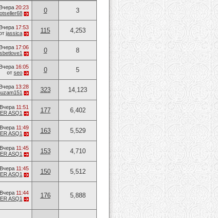
Вчера
20:23
0
3
otseller68
Вчера
17:53
115
4,253
от
jassica
Вчера
17:06
0
8
sbetlove1
Вчера
16:05
0
5
от
seo
Вчера
13:28
323
14,123
huzam151
Вчера
11:51
177
6,402
HER ASQ1
Вчера
11:49
163
5,529
HER ASQ1
Вчера
11:45
153
4,710
HER ASQ1
Вчера
11:45
150
5,512
HER ASQ1
Вчера
11:44
176
5,888
HER ASQ1