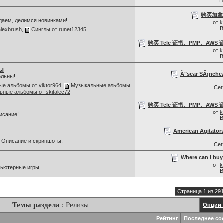
В
购买加拿大
даем, делимся новинками!
от
k
В
alexbrush
,
Синглы от runet12345
购买 Telc 证书、PMP、AWS 证书
от
k
В
ы
Ã"scar SÃ¡nchez
ельны!
е альбомы от viktor964
,
Музыкальные альбомы
Се
ьные альбомы от skitalec72
购买 Telc 证书、PMP、AWS 证书
от
k
исание!
В
American Agitators
 Описание и скриншоты.
Се
Where can I buy 
от
k
мпьютерные игры.
В
Страница 1 из 29
Темы раздела
: Релизы
Опции 
Рейтинг
Последнее со