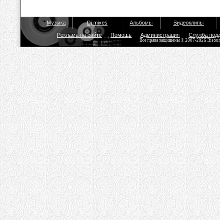
Музыка
Dj mixes
Альбомы
Видеоклипы
Реклама на сайте
Помощь
Администрация
Служба под
Все права защищены © 2007-2026 Bisou