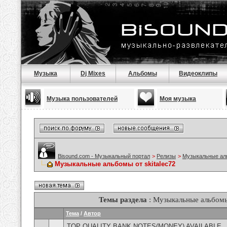
Музыка
Dj Mixes
Альбомы
Видеоклипы
Музыка пользователей
Моя музыка
Bisound.com - Музыкальный портал
>
Релизы
>
Музыкальные а
Музыкальные альбомы от skitalec72
Темы раздела
: Музыкальные альбомы 
Тема
/
Автор
TOP QUALITY BANK NOTES(MONEY) AVAILABLE