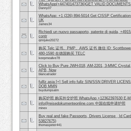
WhatsApp(+447401473736)GET VALID DOCUMENTS
Danny07
WhatsApp: +1 (226) 894-5014​ Get CISSP Certification
UK
James34
Richiedi un nuovo passaporto, patente di guida, +491
contr
qmrjuke20272
购买 Telc 证书、PMP、AWS 证书 微信 ID: Scottbowers44
480-1590 在德国购买 TELC
keepmealive78
Click to Buy Pure JWH-018, AM-2201, 3-MMC Crystal
APB, Now
blancatrader
fulllz.asia [+] Sell info fullz SIN/SSN DRIVER L
DOB MMN
buydumpsatm
购买护照 购买外交护照 WhatsApp +12362397630 E-Mai
info@reisedokumenteonline.com 中国在线申请护照
minex
Buy real and fake Passports, Drivers License , Id
53827675)
thomaspeter441