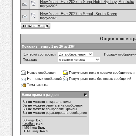
New Year's Eve 2027 in Song Hotel Sydney, Australia
topnye2026
New Year's Eve 2027 in Seoul, South Korea
topnye2026
Опции просмотр
Показаны темы с 1 по 20 из 2364
Критерий сортировки
Порядок отображен
Показать
Новые сообщения
Популярная тема с новыми сообщениями
Нет новых сообщений
Популярная тема без новых сообщений
Тема закрыта
Ваши права в разделе
Вы
не можете
создавать темы
Вы
не можете
отвечать на сообщения
Вы
не можете
прикреплять файлы
Вы
не можете
редактировать сообщения
BB коды
Вкл.
Смайлы
Вкл.
[IMG]
код
Вкл.
HTML код
Выкл.