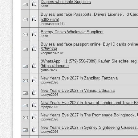
Diapers wholesale Suppliers
Keith
Buy real and fake Passports, Drivers License , Id
53827675)
thomaspeter441
Energy Drinks Wholesale Suppliers
Keith
Buy real and fake passport online, Buy ID cards onli
3756974)
keepmealive78
(WhatsApp: +1 (579) 550-7389) Kaufen Sie echte, regi
(https://docume
global2023
New Year's Eve 2027 in Zanzibar, Tanzania
topnye2026
New Year's Eve 2027 in Vilnius, Lithuania
topnye2026
New Year's Eve 2027 in Tower of London and Tower B
topnye2026
New Year's Eve 2027 in The Promenade Bolingbrook,
topnye2026
New Year's Eve 2027 in Sydney Sightseeing Cruisess, 
topnye2026