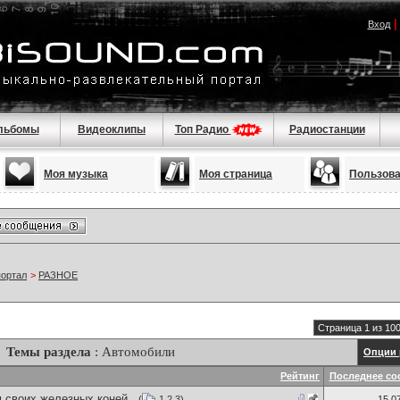
Вход
льбомы
Видеоклипы
Топ Радио
Радиостанции
Моя музыка
Моя страница
Пользов
портал
>
РАЗНОЕ
Страница 1 из 10
Темы раздела
: Автомобили
Опции 
Рейтинг
Последнее со
 своих железных коней .
(
1
2
3
)
15.0