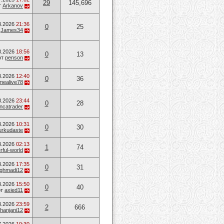
29
145,696
т
Arkanov
8.2026
21:36
0
25
т
James34
8.2026
18:56
0
13
от
penson
8.2026
12:40
0
36
mealive78
8.2026
23:44
0
28
ancatrader
8.2026
10:31
0
30
urkudaste
8.2026
02:13
1
74
ful-world
8.2026
17:35
0
31
ghmadi12
8.2026
15:50
0
40
от
axied11
8.2026
23:59
2
666
hanjani12