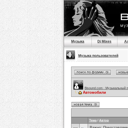
Музыка
Dj Mixes
А
Музыка пользователей
Bisound.com - Музыкальный 
Автомобили
Тема
/
Автор
Важно:
Представляем