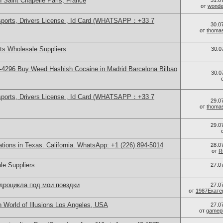
 Saint Chapelle Paris, France
31.0
от
wonder
sports, Drivers License , Id Card (WHATSAPP：+33 7
30.0
от
thoma
s Wholesale Suppliers
30.0
4296 Buy Weed Hashish Cocaine in Madrid Barcelona Bilbao
30.0
sports, Drivers License , Id Card (WHATSAPP：+33 7
29.0
от
thoma
29.0
cations in Texas. California. WhatsApp: +1 (226) 894-5014
28.0
от
R
le Suppliers
27.0
дроцикла под мои поездки
27.0
от
1987Екате
 World of Illusions Los Angeles, USA
27.0
от
gamep