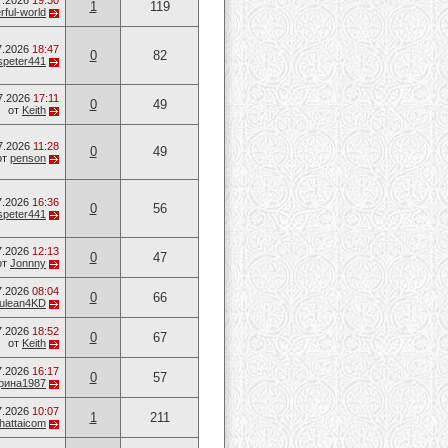
7.2026
19:30
1
119
ful-world
7.2026
18:47
0
82
speter441
7.2026
17:11
0
49
от
Keith
7.2026
11:28
0
49
от
penson
7.2026
16:36
0
56
speter441
7.2026
12:13
0
47
от
Jonnny
7.2026
08:04
0
66
ulean4KD
7.2026
18:52
0
67
от
Keith
7.2026
16:17
0
57
рина1987
7.2026
10:07
1
211
hattaicom