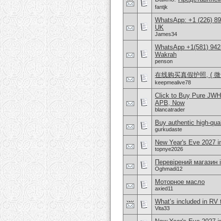
fantjk
WhatsApp: +1 (226) 894
UK
James34
WhatsApp +1(581) 942
Wakrah
penson
在线购买真假护照, ( 微信：
keepmealive78
Click to Buy Pure JW
APB, Now
blancatrader
Buy authentic high-qual
gurkudaste
New Year's Eve 2027 in
topnye2026
Перевірений магазин 
Oghmadi12
Моторное масло
axied11
What’s included in RV 
Vita33