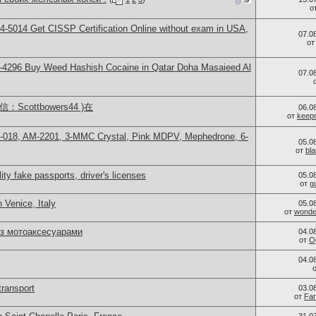
о
-5014​ Get CISSP Certification Online without exam in USA,
07.0
о
-4296 Buy Weed Hashish Cocaine in Qatar Doha Masaieed Al
07.0
Scottbowers44 )在
06.0
от
keep
H-018, AM-2201, 3-MMC Crystal, Pink MDPV, Mephedrone, 6-
05.0
от
bl
ity fake passports, driver's licenses
05.0
от
g
 Venice, Italy
05.0
от
wonder
із мотоаксесуарами
04.0
от
O
04.0
transport
03.0
от
Far