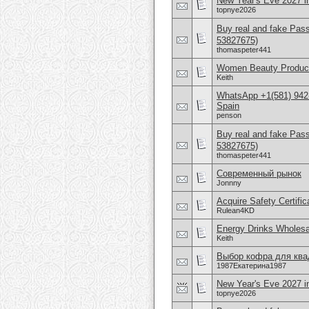
New Year's Eve 2027 in
topnye2026
Buy real and fake Pas
53827675)
thomaspeter441
Women Beauty Product
Keith
WhatsApp +1(581) 942-
Spain
penson
Buy real and fake Pas
53827675)
thomaspeter441
Современный рынок
Jonnny
Acquire Safety Certifi
Rulean4KD
Energy Drinks Wholesa
Keith
Выбор кофра для ква
1987Екатерина1987
New Year's Eve 2027 in
topnye2026