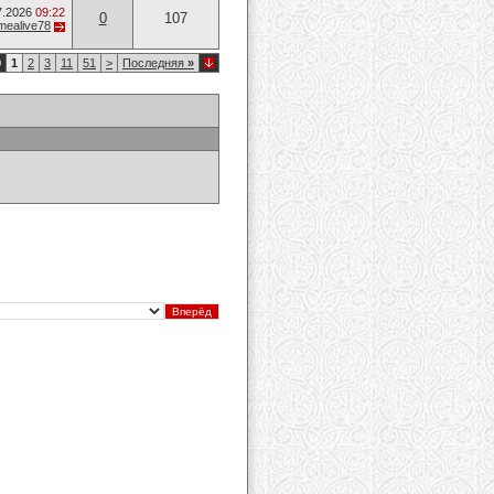
7.2026
09:22
0
107
mealive78
0
1
2
3
11
51
>
Последняя
»