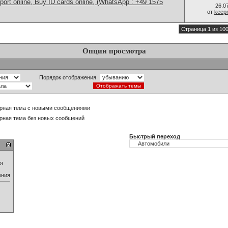
port online, Buy ID cards online, (WhatsApp : +49 1575
26.0
от
keep
Страница 1 из 10
Опции просмотра
Порядок отображения
рная тема с новыми сообщениями
рная тема без новых сообщений
Быстрый переход
ия
ения