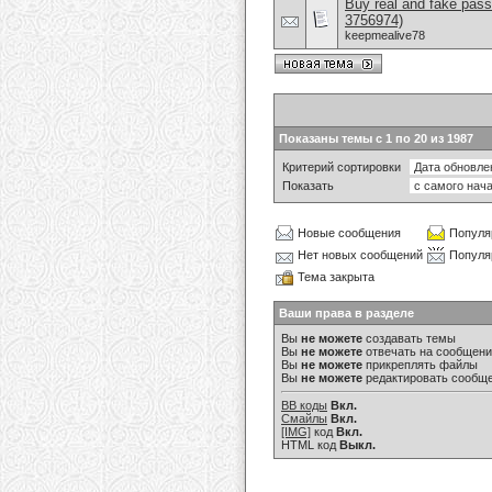
Buy real and fake pass
3756974)
keepmealive78
Показаны темы с 1 по 20 из 1987
Критерий сортировки
Показать
Новые сообщения
Популя
Нет новых сообщений
Популя
Тема закрыта
Ваши права в разделе
Вы
не можете
создавать темы
Вы
не можете
отвечать на сообщен
Вы
не можете
прикреплять файлы
Вы
не можете
редактировать сообщ
BB коды
Вкл.
Смайлы
Вкл.
[IMG]
код
Вкл.
HTML код
Выкл.