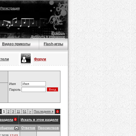
|
Регистрация
Помощь
Добавить в избранное
Видео приколы
Flash-игры
атели
Форум
Имя
Пароль
0
1
2
3
11
51
>
Последняя
»
раздела
Искать в этом разделе
общение
Ответов
Просмотров
7.2025
17:02