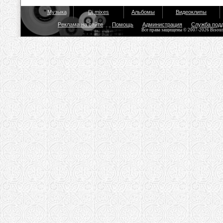
Музыка
Dj mixes
Альбомы
Видеоклипы
Реклама на сайте
Помощь
Администрация
Служба под
Все права защищены © 2007-2026 Bisou