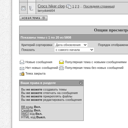
Crocs hiker clog
(
1
2
3
...
Последняя страница
)
larrydoinb54
Опции просмотр
Показаны темы с 1 по 20 из 5808
Критерий сортировки
Порядок отображен
Показать
Новые сообщения
Популярная тема с новыми сообщениями
Нет новых сообщений
Популярная тема без новых сообщений
Тема закрыта
Ваши права в разделе
Вы
не можете
создавать темы
Вы
не можете
отвечать на сообщения
Вы
не можете
прикреплять файлы
Вы
не можете
редактировать сообщения
BB коды
Вкл.
Смайлы
Вкл.
[IMG]
код
Вкл.
HTML код
Выкл.