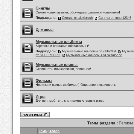
Синглы
Самая новая музыка, обсуждаем, делимся новинками!
Подразделы
:
Синглы от alexbrush
,
Синглы от runet12345
Dj-миксы
Музыкальные альбомы
Картинка и описание обязательны!
Подразделы
:
Музыкальные альбомы от viktor964
,
Музыка
от SUPERHERO
,
Музыкальные альбомы от skitalec72
Музыкальные клипы.
Скриншоты или картинки, описание!
Фильмы
Новинки и самые любимые:) Описание и скриншоты.
Игры
Для псп, моб.тел., кпк и компьютерные игры.
Темы раздела
: Релизы
Тема
/
Автор