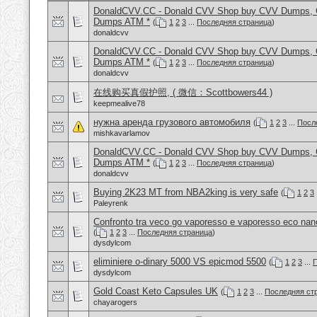
DonaldCVV.CC - Donald CVV Shop buy CVV Dumps, CC
Dumps ATM *
(
1
2
3
...
Последняя страница
)
donaldcvv
DonaldCVV.CC - Donald CVV Shop buy CVV Dumps, CC
Dumps ATM *
(
1
2
3
...
Последняя страница
)
donaldcvv
在线购买真假护照, ( 微信：Scottbowers44 )
keepmealive78
нужна аренда грузового автомобиля
(
1
2
3
...
Посл
mishkavarlamov
DonaldCVV.CC - Donald CVV Shop buy CVV Dumps, CC
Dumps ATM *
(
1
2
3
...
Последняя страница
)
donaldcvv
Buying 2K23 MT from NBA2king is very safe
(
1
2
3
Paleyrenk
Confronto tra veco go vaporesso e vaporesso eco nan
(
1
2
3
...
Последняя страница
)
dysdylcom
eliminiere o-dinary 5000 VS epicmod 5500
(
1
2
3
...
П
dysdylcom
Gold Coast Keto Capsules UK
(
1
2
3
...
Последняя ст
chayarogers