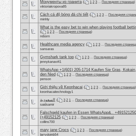
Монументы из гранита
(
1
2
3
...
Последняя страница
)
viktoriakropova85
Cách cá độ bóng đá chi tiết
(
1
2
3
...
Последняя стран
minhly
What is the easy bet to win when playing football betti
(
1
2
3
...
Последняя страница
)
reborn
Healthcare media agency
(
1
2
3
...
Последняя страниц
sansaras
Gymshark tank top
(
1
2
3
...
Последняя страница
)
jennykanavi41
WhatsApp +1(601) 205-1714 Kaufen Sie Gras, Kokain,
den Nied
(
1
2
3
...
Последняя страница
)
penson
Giới thiệu về Keonhacai
(
1
2
3
...
Последняя страница
)
keonhacaitechnology1
السعودية
(
3
2
1
...
Последняя страница
)
saidsamir
Falschgeld kaufen in Essen WhatsApp&.. +491521250
(+49152125
(
1
2
3
...
Последняя страница
)
collins700
mary jane Crocs
(
1
2
3
...
Последняя страница
)
larrydoinb54