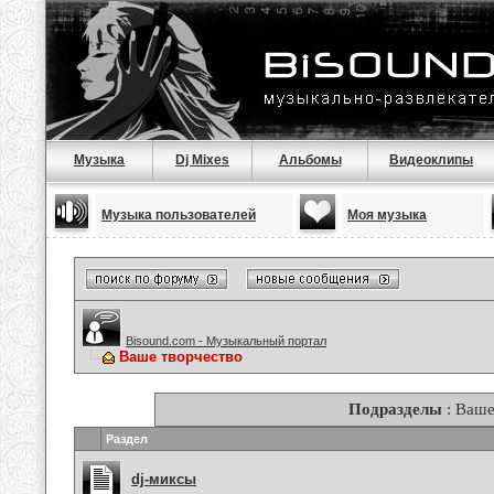
Музыка
Dj Mixes
Альбомы
Видеоклипы
Музыка пользователей
Моя музыка
Bisound.com - Музыкальный портал
Ваше творчество
Подразделы
: Ваше
Раздел
dj-миксы