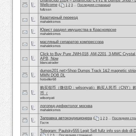
Briansclub 2024 – Briansclub CVV2 & Dumps Shop - 
Wellcome
(
1
2
3
...
Последняя страница
)
fullzssn
Квартирный переезд
mahaleksmos
Юрист раздел имущества в Красноярске
mahaleksmos
масляный сепаратор компрессора
mahaleksmos
Click to Buy Pure JWH-018, AM-2201, 3-MMC Crystal
APB, Now
blancatrader
dumps201.net>Shop Dumps Track 1&2 magnetic stripe
MMN DOB DL
hotseller68
购买假币（微信ID：wilsonyati）购买人民币（CNY
币（
wilsonyati
логопед-дефектолог москва
mahaleksmos
Заправка автокондиционера
(
1
2
3
...
Последняя стр
Гостя
Telegram: Paulsky555 Legit Sell fullz info ssn dob d
(
1
2
3
...
Последняя страница
)