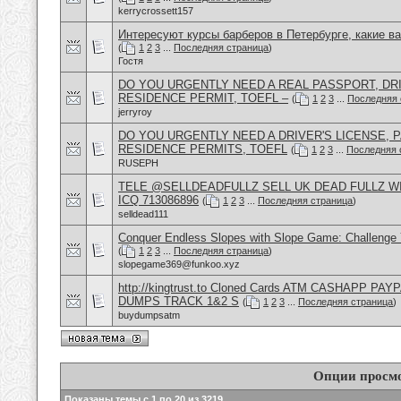
kerrycrossett157
Интересуют курсы барберов в Петербурге, какие в
(
1
2
3
...
Последняя страница
)
Гостя
DO YOU URGENTLY NEED A REAL PASSPORT, DRI
RESIDENCE PERMIT, TOEFL –
(
1
2
3
...
Последняя 
jerryroy
DO YOU URGENTLY NEED A DRIVER'S LICENSE, P
RESIDENCE PERMITS, TOEFL
(
1
2
3
...
Последняя 
RUSEPH
TELE @SELLDEADFULLZ SELL UK DEAD FULLZ W
ICQ 713086896
(
1
2
3
...
Последняя страница
)
selldead111
Conquer Endless Slopes with Slope Game: Challenge Y
(
1
2
3
...
Последняя страница
)
slopegame369@funkoo.xyz
http://kingtrust.to Cloned Cards ATM CASHAPP P
DUMPS TRACK 1&2 S
(
1
2
3
...
Последняя страница
)
buydumpsatm
Опции просм
Показаны темы с 1 по 20 из 3219