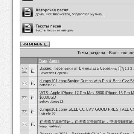
Авторская песня
Домашнее творчество, бардовская музыка, ...
Тексты песен
Тексты песен от авторов.
Темы раздела
: Ваше творче
Тема
/
Автор
Важно:
Перепевки от Вячеслава Серёгина
(
1
2
3
.
Вячеслав Серёгин
dumps101.com:Buying Dumps with Pin & Best Cvv S
hotseller68
WTS: Apple iPhone 17 Pro Max $800,iPhone 16 Pro 
$800USD
sellcvvdumps22
dumps101.com/ SELL CC CVV GOOD FRESH ALL 
hotseller68
在线购买真假签证，在线购买美国签证，申请美国签证
keepmealive78