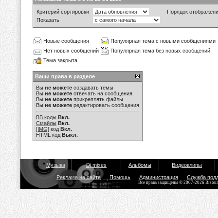
Критерий сортировки
Порядок отображен
Показать
Новые сообщения
Популярная тема с новыми сообщениями
Нет новых сообщений
Популярная тема без новых сообщений
Тема закрыта
Ваши права в разделе
Вы
не можете
создавать темы
Вы
не можете
отвечать на сообщения
Вы
не можете
прикреплять файлы
Вы
не можете
редактировать сообщения
BB коды
Вкл.
Смайлы
Вкл.
[IMG]
код
Вкл.
HTML код
Выкл.
Музыка
Dj mixes
Альбомы
Видеоклипы
Реклама на сайте
Помощь
Администрация
Служба под
Все права защищены © 2007-2026 Bisou