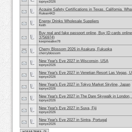
topnye2026
Acquire Safety Certifications in Texas. California. Wh
Rulean4KD
Energy Drinks Wholesale Suppliers
Keith
Buy real and fake passport online, Buy ID cards onli
3756974)
keepmealive78
Cherry Blossom 2026 in Asakura, Fukuoka
cherryblossom
New Year's Eve 2027 in Wisconsin, USA
topnye2026
New Year's Eve 2027 in Venetian Resort Las Vegas, 
topnye2026
New Year's Eve 2027 in Tokyo Market Skyline, Japan
topnye2026
New Year's Eve 2027 in The Dare Skywalk in London,
topnye2026
New Year's Eve 2027 in Suva, Fiji
topnye2026
New Year's Eve 2027 in Sintra, Portugal
topnye2026