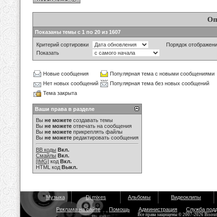
Оп
Показаны темы с 1 по 20 из 1607
Критерий сортировки
Порядок отображен
Показать
Новые сообщения
Популярная тема с новыми сообщениями
Нет новых сообщений
Популярная тема без новых сообщений
Тема закрыта
Ваши права в разделе
Вы
не можете
создавать темы
Вы
не можете
отвечать на сообщения
Вы
не можете
прикреплять файлы
Вы
не можете
редактировать сообщения
BB коды
Вкл.
Смайлы
Вкл.
[IMG]
код
Вкл.
HTML код
Выкл.
Музыка
Dj mixes
Альбомы
Видеоклипы
Реклама на сайте
Помощь
Администрация
Служба под
Все права защищены © 2007-2026 Bisou