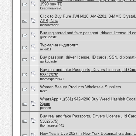
1590 buy TE
keepmealive78
Click to Buy Pure JWH-018, AM-2201, 3-MMC Crystal
APB, Now
blancatrader
Buy registered and fake passport, drivers license,Id c
gurkudaste
Турмалин индиголит
axied11
Buy passport, driver license, ID cards, SSN, diplomat
gurkudaste
Buy real and fake Passports, Drivers License , Id
53827675)
thomaspeter441
Women Beauty Products Wholesale Suppliers
Keith
WhatsApp +1(581) 942-4296 Buy Weed Hashish Cocain
Spain
penson
Buy real and fake Passports, Drivers License , Id
53827675)
thomaspeter441
New Year's Eve 2027 in New York Botanical Garden,