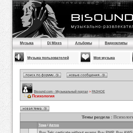
Музыка
Dj Mixes
Альбомы
Видеоклипы
Музыка пользователей
Моя музыка
Bisound.com - Музыкальный портал
>
РАЗНОЕ
Психология
Темы раздела
: Психолог
Тема
/
Автор
Buy Telc certicate without exams,Buy PMP, Buy AWS