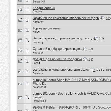
SeraphXS
Кредит онлайн
Скалли
Гармоничное сочетание классических форм
(
1
2
)
Kostaray
Торговые системы
KtoOn
Ваша ферма від проєкту до результату
(
1
2
)
Kostaray
Сучасний підхід до виробництва
(
1
2
)
Kostaray
Довідка для роботи за кордоном
(
1
2
)
Lossif
Бальзамы и кондиционеры для волос
(
1
2
3
...
Пос
Buranov
dumps101.com>Shop info FULLZ MMN,SSN/DOB/DL/
Photo DL
hotseller68
dumps101.com> Best Seller Fresh & VALID Cvvv,Cc,f
paypal
hotseller68
购买香港身份证，购买香港护照，（微信 ID：Scottbo