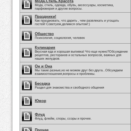
Мода.Стиль.Красота
Мода, стиль, одежда, обувь, аксессуары, косметика,
парфюмерия и другие вопросы.
Праздники!
Как праздновать, что дарить , чем развлекать и угощать
гостей! Советуем,делимся опытом!:)
Общество
Психология, социология, человек
Кулинария
Вкусная еда и хорошая выпивка! Что еще нужно?Обсуждение
рецептов, ресторанов и остальных вопросов, важных для
наших желудков.
Он и Она
Мы такие разные,но не можем друг без друга...Обсуждаем
взаимоотношения,вопросы и проблемы.
Беседка
Раздел для знакомства и свободного общения
Юмор
Флуд
Флуд, флейм, споры, ссоры и прочее.
Прочее