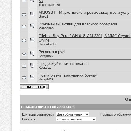
&#
keepmealive78
MMOSBT - Маркетплейс игровых аккаунтов и услуг
Gnev1
Різноманітні активи для власного портфеля
Manrianna
Click to Buy Pure JWH-018, AM-2201, 3-MMC Crysta
Online
blancatrader
Реклама в русі
SeraphXS
Продовжуйте життя шлангів
Kostaray
Новий рівень просування бренду
SeraphXS
Оп
Показаны темы с 1 по 20 из 31574
Критерий сортировки
Порядок отображен
Показать