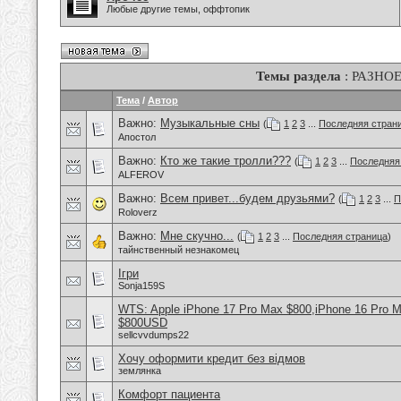
Любые другие темы, оффтопик
Темы раздела
: РАЗНО
Тема
/
Автор
Важно:
Музыкальные сны
(
1
2
3
...
Последняя стран
Апостол
Важно:
Кто же такие тролли???
(
1
2
3
...
Последняя
ALFEROV
Важно:
Всем привет...будем друзьями?
(
1
2
3
...
П
Roloverz
Важно:
Мне скучно...
(
1
2
3
...
Последняя страница
)
тайнственный незнакомец
Ігри
Sonja159S
WTS: Apple iPhone 17 Pro Max $800,iPhone 16 Pro 
$800USD
sellcvvdumps22
Хочу оформити кредит без відмов
землянка
Комфорт пациента