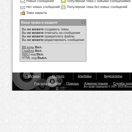
Новые сообщения
Популярная тема с новыми сообщениями
Нет новых сообщений
Популярная тема без новых сообщений
Тема закрыта
Ваши права в разделе
Вы
не можете
создавать темы
Вы
не можете
отвечать на сообщения
Вы
не можете
прикреплять файлы
Вы
не можете
редактировать сообщения
BB коды
Вкл.
Смайлы
Вкл.
[IMG]
код
Вкл.
HTML код
Выкл.
Музыка
Dj mixes
Альбомы
Видеоклипы
Реклама на сайте
Помощь
Администрация
Служба под
Все права защищены © 2007-2026 Bisou