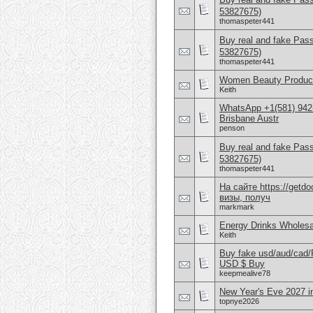
53827675)
thomaspeter441
Buy real and fake Pas
53827675)
thomaspeter441
Women Beauty Product
Keith
WhatsApp +1(581) 942
Brisbane Austr
penson
Buy real and fake Pas
53827675)
thomaspeter441
На сайте https://get
визы, получ
markmark
Energy Drinks Wholesa
Keith
Buy fake usd/aud/cad
USD $ Buy
keepmealive78
New Year's Eve 2027 i
topnye2026