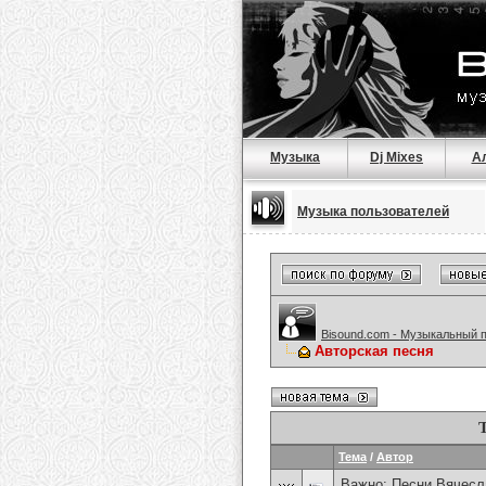
Музыка
Dj Mixes
А
Музыка пользователей
Bisound.com - Музыкальный 
Авторская песня
Тема
/
Автор
Важно:
Песни Вячесл