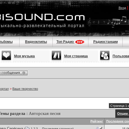
Вход
льбомы
Видеоклипы
Топ Радио
Радиостанции
Моя музыка
Моя страница
Пользов
портал
>
Ваше творчество
Страница 1 
Темы раздела
: Авторская песня
Опции 
Рейтинг
Последнее со
ава Серёгина
(
1
2
3
...
Последняя страница
)
15.0