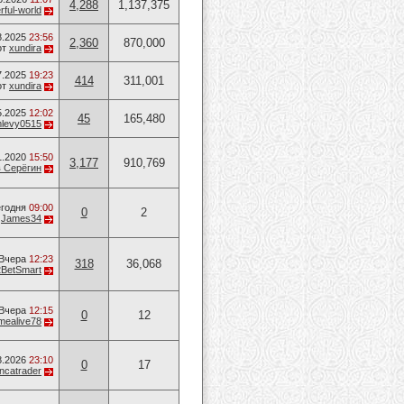
4,288
1,137,375
ful-world
8.2025
23:56
2,360
870,000
от
xundira
7.2025
19:23
414
311,001
от
xundira
5.2025
12:02
45
165,480
levy0515
1.2020
15:50
3,177
910,769
 Серёгин
годня
09:00
0
2
т
James34
Вчера
12:23
318
36,068
2BetSmart
Вчера
12:15
0
12
mealive78
8.2026
23:10
0
17
ancatrader