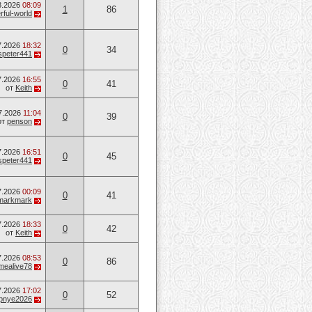
8.2026
08:09
1
86
ful-world
7.2026
18:32
0
34
speter441
7.2026
16:55
0
41
от
Keith
7.2026
11:04
0
39
от
penson
7.2026
16:51
0
45
speter441
7.2026
00:09
0
41
markmark
7.2026
18:33
0
42
от
Keith
7.2026
08:53
0
86
mealive78
7.2026
17:02
0
52
opnye2026