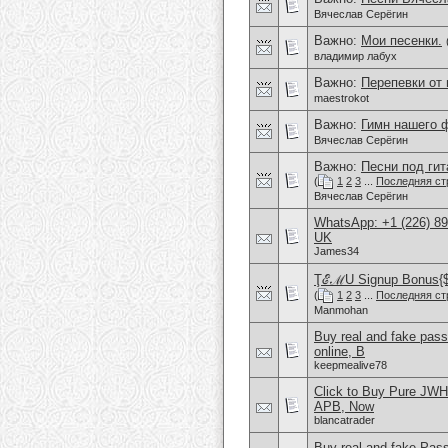
Вячеслав Серёгин
Важно:
Мои песенки.
владимир лабух
Важно:
Перепевки от
maestrokot
Важно:
Гимн нашего 
Вячеслав Серёгин
Важно:
Песни под гит
(
1
2
3
...
Последняя ст
Вячеслав Серёгин
WhatsApp: +1 (226) 894
UK
James34
ŢℰℳU Signup Bonus{$2
(
1
2
3
...
Последняя ст
Manmohan
Buy real and fake pas
online, B
keepmealive78
Click to Buy Pure JW
APB, Now
blancatrader
Buy real and fake Pas