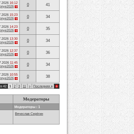
7.2026
16:12
0
41
opnye2026
7.2026
15:23
0
34
opnye2026
7.2026
14:23
0
35
opnye2026
7.2026
13:30
0
34
opnye2026
7.2026
12:37
0
36
opnye2026
7.2026
11:45
0
34
opnye2026
7.2026
10:55
0
38
opnye2026
из 42
1
2
3
11
>
Последняя
»
Модераторы
Модераторы : 1
Вячеслав Серёгин