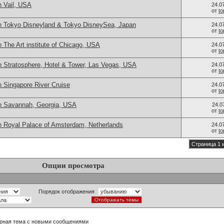
n Vail, USA
24.0
от
t
n Tokyo Disneyland & Tokyo DisneySea, Japan
24.0
от
t
 The Art institute of Chicago, USA
24.0
от
t
n Stratosphere, Hotel & Tower, Las Vegas, USA
24.0
от
t
 Singapore River Cruise
24.0
от
t
n Savannah, Georgia, USA
24.0
от
t
n Royal Palace of Amsterdam, Netherlands
24.0
от
t
Страница 1 
Опции просмотра
Порядок отображения
рная тема с новыми сообщениями