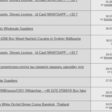
01.0
от
wonder
sports, Drivers License , Id Card (WHATSAPP：+33 7
30.0
от
thoma
s Wholesale Suppliers
30.0
-4296 Buy Weed Hashish Cocaine in Sydney Melbourne
30.0
sports, Drivers License , Id Card (WHATSAPP：+33 7
29.0
от
thoma
documentsnow.com/ru/ вы сможете заказать наклейку для
29.0
от
le Suppliers
27.0
/RMB/euros/CNY/ (WhatsApp : +49 1575 3756974) Buy fake
26.0
от
keep
n White Orchid Dinner Cruise Bangkok, Thailand
24.0
от
t