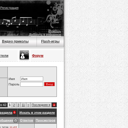
|
Регистрация
Помощь
Добавить в избранное
Видео приколы
Flash-игры
атели
Форум
Имя
Пароль
из 42
1
2
3
11
>
Последняя
»
раздела
Искать в этом разделе
общение
Ответов
Просмотров
6.2026
11:07