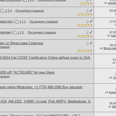
от
wonder
(
1
2
3
...
Последняя страница
)
03.0
 маэстро
(
1
2
3
...
Последняя страница
)
17.0
форума
(
1
2
3
...
Последняя страница
)
07.0
от
sam
ару от Вячеслава Серёгина
09.1
раница
)
от
Вячеслав
-5014​ Get CISSP Certification Online without exam in USA,
Се
о
00 off} ''ACT911495^ for new Users
раница
)
от
1
sport online,WhatsApp: +1 (775) 480-1590 Buy passport
от
keep
H-018, AM-2201, 3-MMC Crystal, Pink MDPV, Mephedrone, 6-
05.0
от
bl
sports, Drivers License , Id Card (WHATSAPP：+33 7