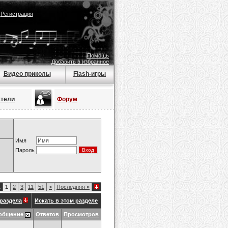
|
Регистрация
Помощь
Добавить в избранное
Видео приколы
Flash-игры
атели
Форум
Имя
Пароль
1
1
2
3
11
51
>
Последняя
»
раздела
Искать в этом разделе
общение
Ответов
Просмотров