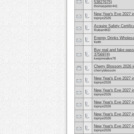
53827675)
thomaspeter441
New Year's Eve 2027 i
topnye2026
Acquire Safety Certifi
Rulean4KD
Energy Drinks Wholesa
Keith
Buy real and fake pass
3756974)
keepmealive78
Cherry Blossom 2026 i
cherryblossom
New Year's Eve 2027 i
topnye2026
New Year's Eve 2027 i
topnye2026
New Year's Eve 2027 i
topnye2026
New Year's Eve 2027 i
topnye2026
New Year's Eve 2027 in
topnye2026