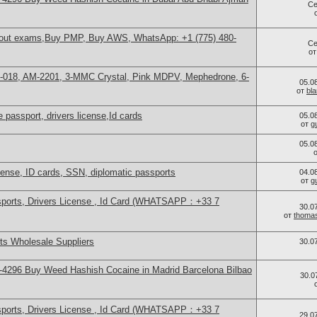
Се
thout exams,Buy PMP, Buy AWS, WhatsApp: +1 (775) 480-
Се
о
H-018, AM-2201, 3-MMC Crystal, Pink MDPV, Mephedrone, 6-
05.0
от
bl
 passport, drivers license,Id cards
05.0
от
g
05.0
icense, ID cards, SSN, diplomatic passports
04.0
от
g
sports, Drivers License , Id Card (WHATSAPP：+33 7
30.0
от
thoma
s Wholesale Suppliers
30.0
4296 Buy Weed Hashish Cocaine in Madrid Barcelona Bilbao
30.0
sports, Drivers License , Id Card (WHATSAPP：+33 7
29.0