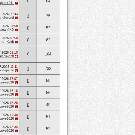
0
64
speter441
7.2026
09:43
1
75
ful-world
7.2026
07:58
0
52
ulean4KD
7.2026
18:50
0
62
от
Keith
7.2026
09:10
0
104
mealive78
7.2026
11:11
1
732
katyperry
7.2026
17:07
0
59
opnye2026
7.2026
16:18
0
56
opnye2026
7.2026
15:28
0
49
opnye2026
7.2026
14:30
0
51
opnye2026
7.2026
13:35
0
52
opnye2026