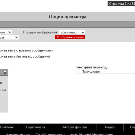
Страница 1 из 8
Опции просмотра
Порядок отображения
рная тема с новыми сообщениями
рная тема без новых сообщений
Быстрый переход
ия
ения
Альбомы
Видеоклипы
Каталог файлов
Радио
Ви
ь
Администрация
Служба поддержки
bisound@bisound.com