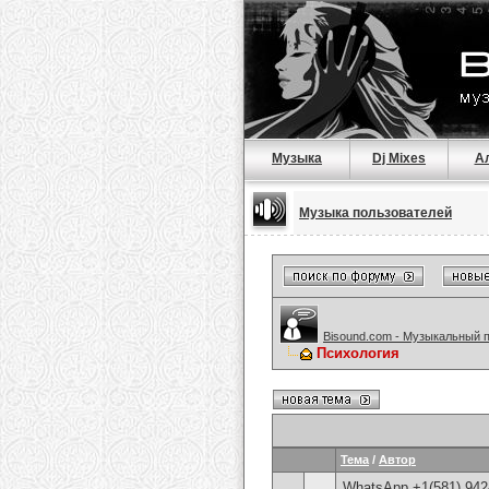
Музыка
Dj Mixes
А
Музыка пользователей
Bisound.com - Музыкальный 
Психология
Тема
/
Автор
WhatsApp +1(581) 942