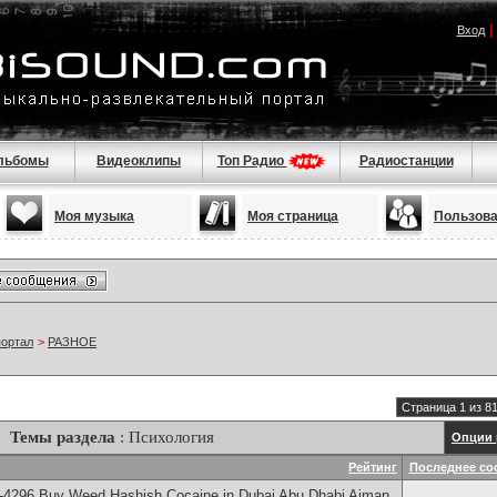
Вход
льбомы
Видеоклипы
Топ Радио
Радиостанции
Моя музыка
Моя страница
Пользов
портал
>
РАЗНОЕ
Страница 1 из 8
Темы раздела
: Психология
Опции 
Рейтинг
Последнее со
-4296 Buy Weed Hashish Cocaine in Dubai Abu Dhabi Ajman