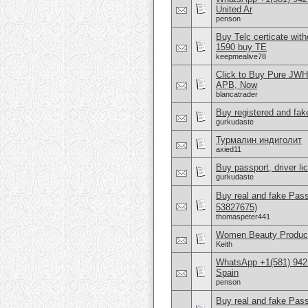
United Ar
penson
Buy Telc certicate wi
1590 buy TE
keepmealive78
Click to Buy Pure JW
APB, Now
blancatrader
Buy registered and fake
gurkudaste
Турмалин индиголит
axied11
Buy passport, driver l
gurkudaste
Buy real and fake Pas
53827675)
thomaspeter441
Women Beauty Product
Keith
WhatsApp +1(581) 942-
Spain
penson
Buy real and fake Pas