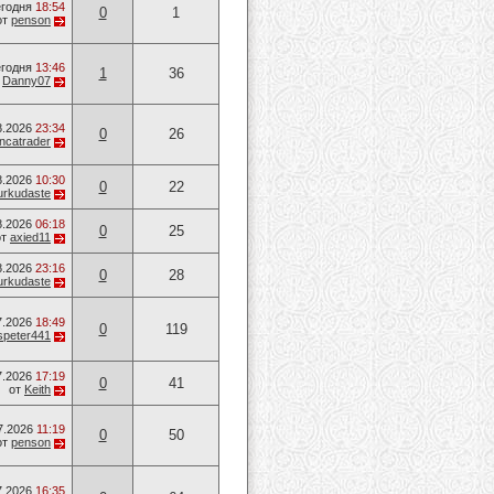
годня
18:54
0
1
от
penson
годня
13:46
1
36
т
Danny07
8.2026
23:34
0
26
ancatrader
8.2026
10:30
0
22
urkudaste
8.2026
06:18
0
25
от
axied11
8.2026
23:16
0
28
urkudaste
7.2026
18:49
0
119
speter441
7.2026
17:19
0
41
от
Keith
7.2026
11:19
0
50
от
penson
7.2026
16:35