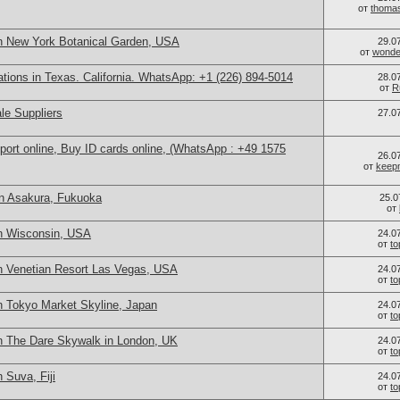
от
thoma
n New York Botanical Garden, USA
29.0
от
wonder
cations in Texas. California. WhatsApp: +1 (226) 894-5014
28.0
от
R
le Suppliers
27.0
port online, Buy ID cards online, (WhatsApp : +49 1575
26.0
от
keep
n Asakura, Fukuoka
25.0
от
n Wisconsin, USA
24.0
от
t
n Venetian Resort Las Vegas, USA
24.0
от
t
n Tokyo Market Skyline, Japan
24.0
от
t
n The Dare Skywalk in London, UK
24.0
от
t
 Suva, Fiji
24.0
от
t