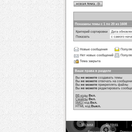
Показаны темы с 1 по 20 из 1608
Критерий сортировки
Показать
Новые сообщения
Популя
Нет новых сообщений
Популя
Тема закрыта
Ваши права в разделе
Вы
не можете
создавать темы
Вы
не можете
отвечать на сообщен
Вы
не можете
прикреплять файлы
Вы
не можете
редактировать сообщ
BB коды
Вкл.
Смайлы
Вкл.
[IMG]
код
Вкл.
HTML код
Выкл.
Музыка
Dj mixes
Реклама на сайте
Помощ