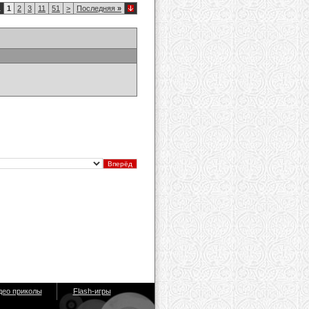
1
1
2
3
11
51
>
Последняя
»
део приколы
Flash-игры