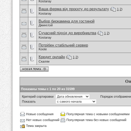
Kostaray
Ваша ферма від проєкту до результату
(
1
2
)
Kostaray
Выбор биокамина для гостиной
Джинглэй
Сучасний підхід до виробництва
(
1
2
)
Kostaray
Потрібен стабільний сервер
Koote
Кредит онлайн
(
1
2
)
Скалли
Оп
Показаны темы с 1 по 20 из 31599
Критерий сортировки
Порядок отображен
Показать
Новые сообщения
Популярная тема с новыми сообщениями
Нет новых сообщений
Популярная тема без новых сообщений
Тема закрыта