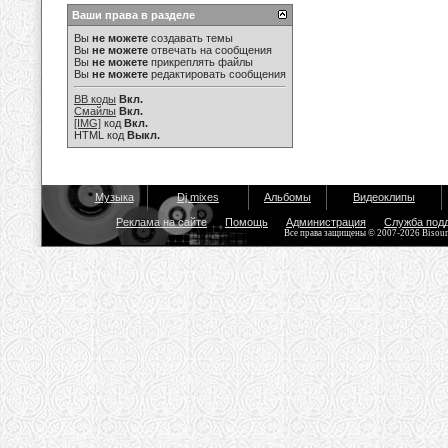
Ваши права в разделе
Вы
не можете
создавать темы
Вы
не можете
отвечать на сообщения
Вы
не можете
прикреплять файлы
Вы
не можете
редактировать сообщения
BB коды
Вкл.
Смайлы
Вкл.
[IMG]
код
Вкл.
HTML код
Выкл.
Музыка
Dj mixes
Альбомы
Видеоклипы
Реклама на сайте
Помощь
Администрация
Служба под
Все права защищены © 2007-2026 Bisou