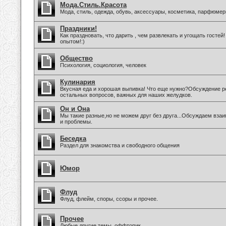
Мода.Стиль.Красота
Мода, стиль, одежда, обувь, аксессуары, косметика, парфюмер
Праздники!
Как праздновать, что дарить , чем развлекать и угощать госте
опытом!:)
Общество
Психология, социология, человек
Кулинария
Вкусная еда и хорошая выпивка! Что еще нужно?Обсуждение ре
остальных вопросов, важных для наших желудков.
Он и Она
Мы такие разные,но не можем друг без друга...Обсуждаем вз
и проблемы.
Беседка
Раздел для знакомства и свободного общения
Юмор
Флуд
Флуд, флейм, споры, ссоры и прочее.
Прочее
Любые другие темы, оффтопик