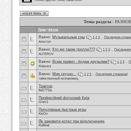
Темы раздела
: РАЗНО
Тема
/
Автор
Важно:
Музыкальные сны
(
1
2
3
...
Последняя стран
Апостол
Важно:
Кто же такие тролли???
(
1
2
3
...
Последняя
ALFEROV
Важно:
Всем привет...будем друзьями?
(
1
2
3
...
П
Roloverz
Важно:
Мне скучно...
(
1
2
3
...
Последняя страница
)
тайнственный незнакомец
Трактор
fial1771la
Професійний фотограф Київ
Gnev1
Популярные быстрые игры
KtoOn
Як заживити котел при відключеннях
Raffinat