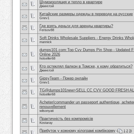
Шумоизоляция и тепло в квартире
Джинглэй
Китайские размеры одежды в переводе на русские
Gnev1
Где взять деньги для аренды квартиры?
Ferisov88
Soft Drinks Wholesale Suppliers - Energy Drinks Whol
mannick
dumps101.com:Top Cvv Dumps Pin Shop - Updated Fre
Online 2026
hotseller68
Кто остеклял балкон в Томске, к кому обратиться?
Джинглэй
GipsyTeam - Покер онлайн
Gnev1
TG@dumps101new>SELL CC CVV GOOD FRESH A
hotseller68
Acheter/commander un passeport authentique, acheter
renouvellement
wilsonyati
Практичність без компромісів
Kostaray
Прибуток у кожному кілограмі комбікорму
(
1
2
3
)