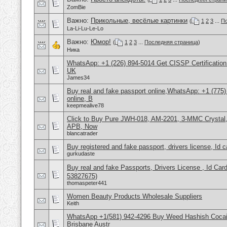
ZomBie
Важно:
Прикольные, весёлые картинки
(
1
2
3
...
По
La-Li-Lu-Le-Lo
Важно:
Юмор!
(
1
2
3
...
Последняя страница
)
Ника
WhatsApp: +1 (226) 894-5014​ Get CISSP Certification
UK
James34
Buy real and fake passport online,WhatsApp: +1 (775
online, B
keepmealive78
Click to Buy Pure JWH-018, AM-2201, 3-MMC Crysta
APB, Now
blancatrader
Buy registered and fake passport, drivers license, Id 
gurkudaste
Buy real and fake Passports, Drivers License , Id
53827675)
thomaspeter441
Women Beauty Products Wholesale Suppliers
Keith
WhatsApp +1(581) 942-4296 Buy Weed Hashish Cocai
Brisbane Austr