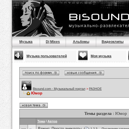
Музыка
Dj Mixes
Альбомы
Видеоклипы
Музыка пользователей
Моя музыка
Bisound.com - Музыкальный портал
>
РАЗНОЕ
Юмор
Темы раздела
: Юмор
Тема
/
Автор
Важно:
Просто анекдоты.
(
1
2
3
...
Последняя страни