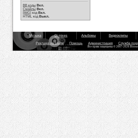
BB коды
Вкл.
Смайлы
Вкл.
[IMG]
код
Вкл.
HTML код
Выкл.
Музыка
Dj mixes
Альбомы
Видеоклипы
Реклама на сайте
Помощь
Администрация
Служба под
Все права защищены © 2007-2026 Bisou