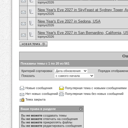
topnye2026
New Year's Eve 2027 in SkyFeast at Sydney Tower, Au
topnye2026
New Year's Eve 2027 in Sedona, USA
topnye2026
New Year's Eve 2027 in San Bernardino, California, U
topnye2026
Оп
Показаны темы с 1 по 20 из 561
Критерий сортировки
Порядок отображен
Показать
Новые сообщения
Популярная тема с новыми сообщениями
Нет новых сообщений
Популярная тема без новых сообщений
Тема закрыта
Ваши права в разделе
Вы
не можете
создавать темы
Вы
не можете
отвечать на сообщения
Вы
не можете
прикреплять файлы
Вы
не можете
редактировать сообщения