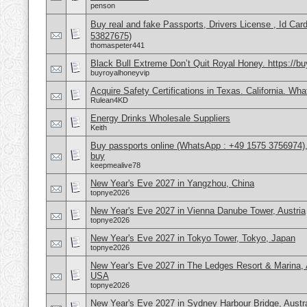
penson
Buy real and fake Passports, Drivers License , Id
53827675)
thomaspeter441
Black Bull Extreme Don’t Quit Royal Honey. https://b
buyroyalhoneyvip
Acquire Safety Certifications in Texas. California. Wh
Rulean4KD
Energy Drinks Wholesale Suppliers
Keith
Buy passports online (WhatsApp : +49 1575 3756974),
buy
keepmealive78
New Year's Eve 2027 in Yangzhou, China
topnye2026
New Year's Eve 2027 in Vienna Danube Tower, Austria
topnye2026
New Year's Eve 2027 in Tokyo Tower, Tokyo, Japan
topnye2026
New Year's Eve 2027 in The Ledges Resort & Marina, 
USA
topnye2026
New Year's Eve 2027 in Sydney Harbour Bridge, Austra