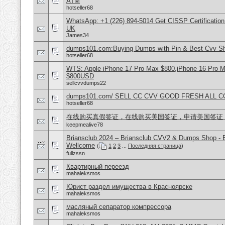
ATM
hotseller68
WhatsApp: +1 (226) 894-5014​ Get CISSP Certification
UK
James34
dumps101.com:Buying Dumps with Pin & Best Cvv S
hotseller68
WTS: Apple iPhone 17 Pro Max $800,iPhone 16 Pro 
$800USD
sellcvvdumps22
dumps101.com/ SELL CC CVV GOOD FRESH ALL 
hotseller68
在线购买真假签证，在线购买美国签证，申请美国签证
keepmealive78
Briansclub 2024 – Briansclub CVV2 & Dumps Shop - 
Wellcome
(
1
2
3
...
Последняя страница
)
fullzssn
Квартирный переезд
mahaleksmos
Юрист раздел имущества в Красноярске
mahaleksmos
масляный сепаратор компрессора
mahaleksmos