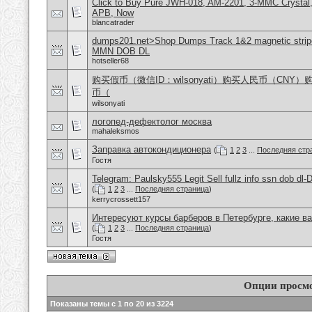
Click to Buy Pure JWH-018, AM-2201, 3-MMC Crystal
APB, Now
blancatrader
dumps201.net>Shop Dumps Track 1&2 magnetic stripe
MMN DOB DL
hotseller68
购买假币（微信ID：wilsonyati）购买人民币（CNY
币（
wilsonyati
логопед-дефектолог москва
mahaleksmos
Заправка автокондиционера
(
1
2
3
...
Последняя стр
Гостя
Telegram: Paulsky555 Legit Sell fullz info ssn dob d
(
1
2
3
...
Последняя страница
)
kerrycrossett157
Интересуют курсы барберов в Петербурге, какие в
(
1
2
3
...
Последняя страница
)
Гостя
Опции просм
Показаны темы с 1 по 20 из 3224