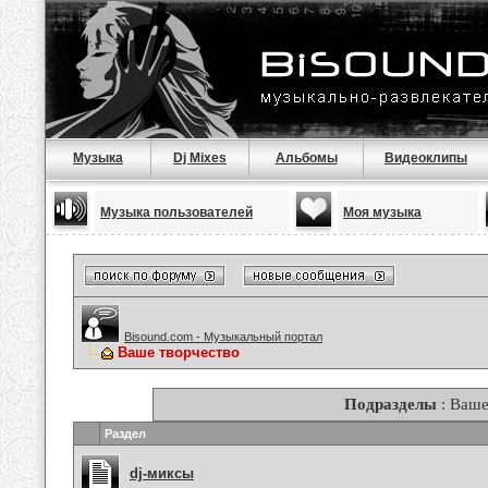
Музыка
Dj Mixes
Альбомы
Видеоклипы
Музыка пользователей
Моя музыка
Bisound.com - Музыкальный портал
Ваше творчество
Подразделы
: Ваше
Раздел
dj-миксы