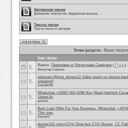
Авторская песня
Домашнее творчество, бардовская музыка, ...
Тексты песен
Тексты песен от авторов.
Темы раздела
: Ваше творче
Тема
/
Автор
Важно:
Перепевки от Вячеслава Серёгина
(
1
2
3
.
Вячеслав Серёгин
telegram:@king_dumps12 Seller good:cvv-dumps-bankl
shipping!!
hotseller68
WhatsApp +1(581) 942-4296 Buy Weed Hashish Cocai
United Ar
penson
Best Loan Offer For Your Business. WhatsApp: +4474
This mes
Danny07
dumps101.com>/CVV Shop buy CVV Dumps, CC Fullz