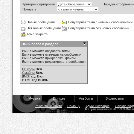
Критерий сортировки
Порядок отображен
Показать
Новые сообщения
Популярная тема с новыми сообщениями
Нет новых сообщений
Популярная тема без новых сообщений
Тема закрыта
Ваши права в разделе
Вы
не можете
создавать темы
Вы
не можете
отвечать на сообщения
Вы
не можете
прикреплять файлы
Вы
не можете
редактировать сообщения
BB коды
Вкл.
Смайлы
Вкл.
[IMG]
код
Вкл.
HTML код
Выкл.
Музыка
Dj mixes
Альбомы
Видеоклипы
Реклама на сайте
Помощь
Администрация
Служба под
Все права защищены © 2007-2026 Bisou