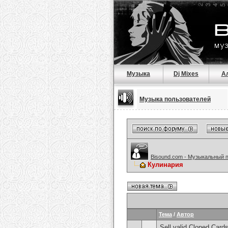
Музыка
Dj Mixes
А
Музыка пользователей
Bisound.com - Музыкальный 
Кулинария
Тема
/
Автор
Sell valid Cloned Ca