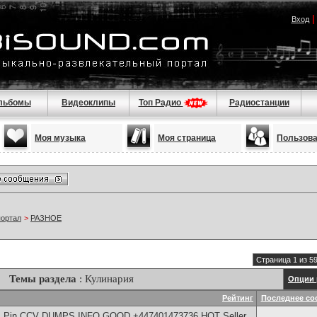
Вход
льбомы
Видеоклипы
Топ Радио
Радиостанции
Моя музыка
Моя страница
Пользов
портал
>
РАЗНОЕ
Страница 1 из 5
Темы раздела
: Кулинария
Опции 
Рейтинг
Последнее со
rds Pin CCV DUMPS INFO GOOD +447401473736 HOT Seller