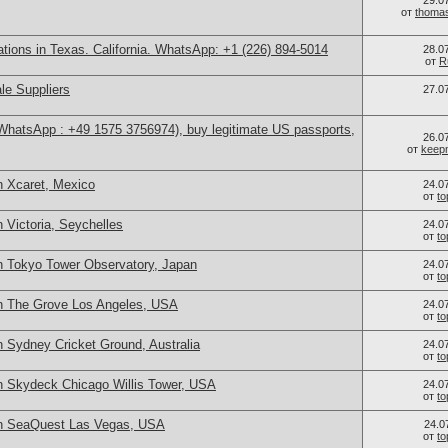
29.0
от
thoma
cations in Texas. California. WhatsApp: +1 (226) 894-5014
28.0
от
R
le Suppliers
27.0
(WhatsApp : +49 1575 3756974), buy legitimate US passports,
26.0
от
keep
n Xcaret, Mexico
24.0
от
t
 Victoria, Seychelles
24.0
от
t
n Tokyo Tower Observatory, Japan
24.0
от
t
n The Grove Los Angeles, USA
24.0
от
t
 Sydney Cricket Ground, Australia
24.0
от
t
n Skydeck Chicago Willis Tower, USA
24.0
от
t
in SeaQuest Las Vegas, USA
24.0
от
t