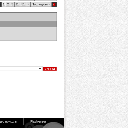
9
1
2
3
11
51
>
Последняя
»
део приколы
Flash-игры