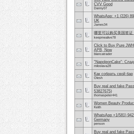
CVV Good
Danny07
WhatsApp: +1 (226) 894
UK
James34
哪里可以购买美国签证？购
keepmealive78
Click to Buy Pure JW
APB, Now
blancatrader
"NapoleonCake": Слад
miloslava28
Как собрать свой бар
Olesh
Buy real and fake Pas
53827675)
thomaspeter441
Women Beauty Product
Keith
WhatsApp +1(581) 942
Germany
penson
Buy real and fake Pas