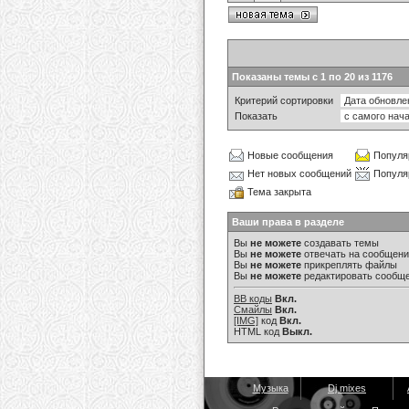
Показаны темы с 1 по 20 из 1176
Критерий сортировки
Показать
Новые сообщения
Популя
Нет новых сообщений
Популя
Тема закрыта
Ваши права в разделе
Вы
не можете
создавать темы
Вы
не можете
отвечать на сообщен
Вы
не можете
прикреплять файлы
Вы
не можете
редактировать сообщ
BB коды
Вкл.
Смайлы
Вкл.
[IMG]
код
Вкл.
HTML код
Выкл.
Музыка
Dj mixes