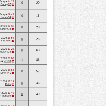
Вчера
14:25
0
20
т
Danny07
Вчера
09:45
0
11
т
James34
8.2026
12:36
0
28
mealive78
8.2026
23:59
0
25
ancatrader
8.2026
17:29
0
63
loslava28
7.2026
20:00
1
86
от
Vita33
7.2026
18:54
0
57
speter441
7.2026
17:29
0
46
от
Keith
7.2026
11:40
0
49
от
penson