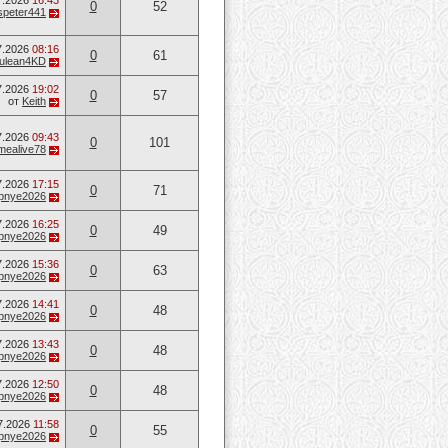
7.2026
16:43
0
52
speter441
7.2026
08:16
0
61
ulean4KD
7.2026
19:02
0
57
от
Keith
7.2026
09:43
0
101
mealive78
7.2026
17:15
0
71
opnye2026
7.2026
16:25
0
49
opnye2026
7.2026
15:36
0
63
opnye2026
7.2026
14:41
0
48
opnye2026
7.2026
13:43
0
48
opnye2026
7.2026
12:50
0
48
opnye2026
7.2026
11:58
0
55
opnye2026