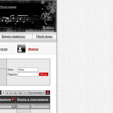
|
Регистрация
Помощь
Добавить в избранное
Видео приколы
Flash-игры
атели
Форум
Имя
Пароль
9
1
2
3
11
51
>
Последняя
»
раздела
Искать в этом разделе
общение
Ответов
Просмотров