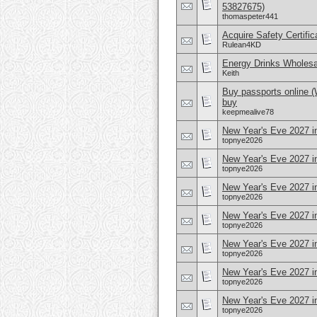
53827675)
thomaspeter441
Acquire Safety Certifi
Rulean4KD
Energy Drinks Wholesa
Keith
Buy passports online 
buy
keepmealive78
New Year's Eve 2027 i
topnye2026
New Year's Eve 2027 in
topnye2026
New Year's Eve 2027 i
topnye2026
New Year's Eve 2027 i
topnye2026
New Year's Eve 2027 in
topnye2026
New Year's Eve 2027 i
topnye2026
New Year's Eve 2027 
topnye2026