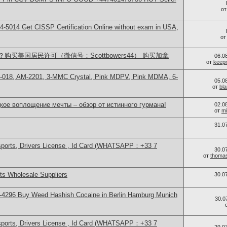
о
-5014​ Get CISSP Certification Online without exam in USA,
о
买美国居民许可（微信号：Scottbowers44） 购买加拿
06.0
от
keep
H-018, AM-2201, 3-MMC Crystal, Pink MDPV, Pink MDMA, 6-
05.0
от
bl
кое воплощение мечты – обзор от истинного гурмана!
02.0
от
mi
31.0
sports, Drivers License , Id Card (WHATSAPP：+33 7
30.0
от
thoma
s Wholesale Suppliers
30.0
-4296 Buy Weed Hashish Cocaine in Berlin Hamburg Munich
30.0
sports, Drivers License , Id Card (WHATSAPP：+33 7