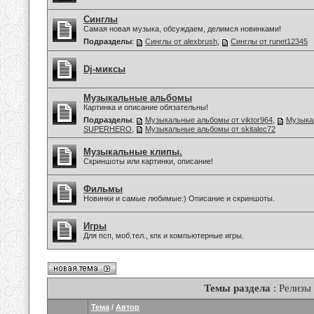
Синглы
Самая новая музыка, обсуждаем, делимся новинками!
Подразделы
:
Синглы от alexbrush
,
Синглы от runet12345
Dj-миксы
Музыкальные альбомы
Картинка и описание обязательны!
Подразделы
:
Музыкальные альбомы от viktor964
,
Музыка
SUPERHERO
,
Музыкальные альбомы от skitalec72
Музыкальные клипы.
Скриншоты или картинки, описание!
Фильмы
Новинки и самые любимые:) Описание и скриншоты.
Игры
Для псп, моб.тел., кпк и компьютерные игры.
Темы раздела
: Релизы
Тема
/
Автор