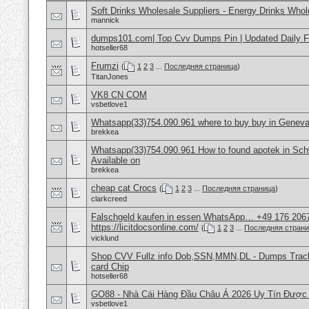
Soft Drinks Wholesale Suppliers - Energy Drinks Whol
mannick
dumps101.com| Top Cvv Dumps Pin | Updated Daily F
hotseller68
Frumzi
(
1
2
3
...
Последняя страница
)
TitanJones
VK8 CN COM
vsbetlove1
Whatsapp(33)754.090.961 where to buy buy in Geneva
brekkea
Whatsapp(33)754.090.961 How to found apotek in Sch
Available on
brekkea
cheap cat Crocs
(
1
2
3
...
Последняя страница
)
clarkcreed
Falschgeld kaufen in essen WhatsApp… +49 176 206
https://licitdocsonline.com/
(
1
2
3
...
Последняя стран
vicklund
Shop CVV Fullz info Dob,SSN,MMN,DL - Dumps Track 
card Chip
hotseller68
GO88 - Nhà Cái Hàng Đầu Châu Á 2026 Uy Tín Được
vsbetlove1