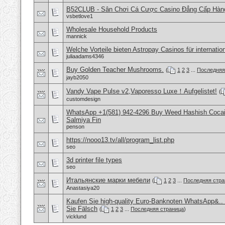
B52CLUB - Sân Chơi Cá Cược Casino Đẳng Cấp Hàn
vsbetlove1
Wholesale Household Products
mannick
Welche Vorteile bieten Astropay Casinos für internatio
juliaadams4346
Buy Golden Teacher Mushrooms.
(
1
2
3
...
Последняя
jayb2050
Vandy Vape Pulse v2,Vaporesso Luxe！Aufgelistet!
(
customdesign
WhatsApp +1(581) 942-4296 Buy Weed Hashish Cocain
Salmiya Fin
penson
https://nooo13.tv/all/program_list.php
seo
3d printer file types
seo
Итальянские марки мебели
(
1
2
3
...
Последняя стра
Anastasiya20
Kaufen Sie high-quality Euro-Banknoten WhatsApp&.
Sie Fälsch
(
1
2
3
...
Последняя страница
)
vicklund