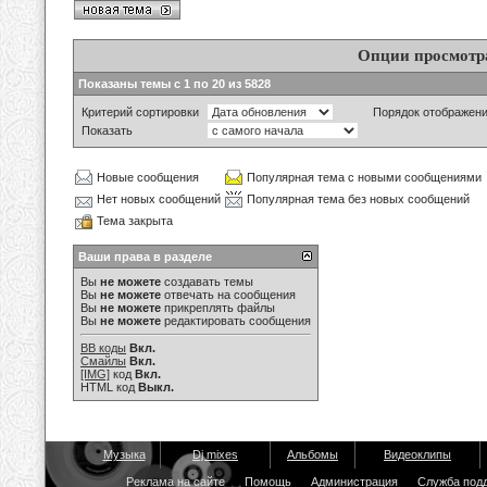
Опции просмотр
Показаны темы с 1 по 20 из 5828
Критерий сортировки
Порядок отображен
Показать
Новые сообщения
Популярная тема с новыми сообщениями
Нет новых сообщений
Популярная тема без новых сообщений
Тема закрыта
Ваши права в разделе
Вы
не можете
создавать темы
Вы
не можете
отвечать на сообщения
Вы
не можете
прикреплять файлы
Вы
не можете
редактировать сообщения
BB коды
Вкл.
Смайлы
Вкл.
[IMG]
код
Вкл.
HTML код
Выкл.
Музыка
Dj mixes
Альбомы
Видеоклипы
Реклама на сайте
Помощь
Администрация
Служба под