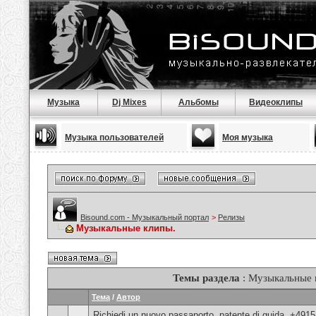
Музыка
Dj Mixes
Альбомы
Видеоклипы
Музыка пользователей
Моя музыка
Bisound.com - Музыкальный портал
>
Релизы
Музыкальные клипы.
Темы раздела
: Музыкальные 
Тема
/
Автор
Richiedi un nuovo passaporto, patente di guida, +491