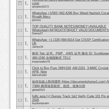
contr
qmrjuke20272
WhatsApp +1(581) 942-4296 Buy Weed Hashish Cocain
Riyadh Mecc
penson
TOP QUALITY BANK NOTES(MONEY) AVAILABLE
WhatsApp(+447401473736)GET VALID DOCUMENTS
Danny07
WhatsApp: +1 (226) 894-5014​ Get CISSP Certification
UK
James34
购买 Telc 证书、PMP、AWS 证书 微信 ID: Scottbowers44
480-1590 在德国购买 TELC
keepmealive78
Click to Buy Pure JWH-018, AM-2201, 3-MMC Crystal
APB, Now
blancatrader
如何在線上取得護照 (https://documentshome1.com) (Wh
7389) 購買假居留證、簽證、假身分證
global2023
fulllz.asia [+] Dumps Track 1&2 Verify Code 101 Pin 
2026
buydumpsatm