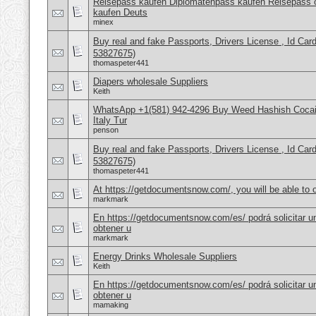
Reisepass kaufen Diplomatenpass kaufen Reisepass o
kaufen Deuts
minex
Buy real and fake Passports, Drivers License , Id
53827675)
thomaspeter441
Diapers wholesale Suppliers
Keith
WhatsApp +1(581) 942-4296 Buy Weed Hashish Cocai
Italy Tur
penson
Buy real and fake Passports, Drivers License , Id
53827675)
thomaspeter441
At https://getdocumentsnow.com/, you will be able to o
markmark
En https://getdocumentsnow.com/es/ podrá solicitar u
obtener u
markmark
Energy Drinks Wholesale Suppliers
Keith
En https://getdocumentsnow.com/es/ podrá solicitar u
obtener u
mamaking