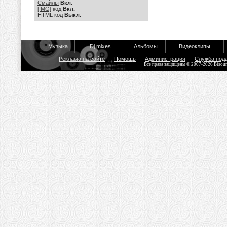
Смайлы
Вкл.
[IMG]
код
Вкл.
HTML код
Выкл.
Музыка
Dj mixes
Альбомы
Видеоклипы
Реклама на сайте
Помощь
Администрация
Служба под
Все права защищены © 2007-2026 Bisou