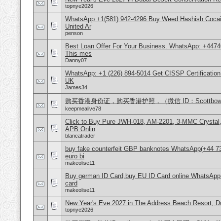
topnye2026
WhatsApp +1(581) 942-4296 Buy Weed Hashish Cocai
United Ar
penson
Best Loan Offer For Your Business. WhatsApp: +4474
This mes
Danny07
WhatsApp: +1 (226) 894-5014​ Get CISSP Certification
UK
James34
购买香港身份证，购买香港护照，（微信 ID：Scottbowe
keepmealive78
Click to Buy Pure JWH-018, AM-2201, 3-MMC Crystal
APB Onlin
blancatrader
buy fake counterfeit GBP banknotes WhatsApp(+44 7
euro bi
makeolise11
Buy german ID Card,buy EU ID Card online WhatsApp
card
makeolise11
New Year's Eve 2027 in The Address Beach Resort, 
topnye2026