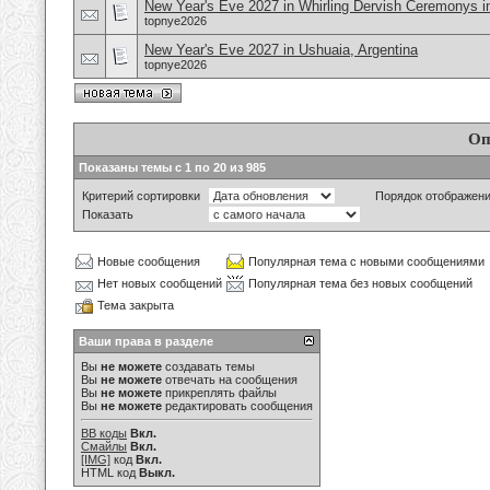
New Year's Eve 2027 in Whirling Dervish Ceremonys in
topnye2026
New Year's Eve 2027 in Ushuaia, Argentina
topnye2026
Оп
Показаны темы с 1 по 20 из 985
Критерий сортировки
Порядок отображен
Показать
Новые сообщения
Популярная тема с новыми сообщениями
Нет новых сообщений
Популярная тема без новых сообщений
Тема закрыта
Ваши права в разделе
Вы
не можете
создавать темы
Вы
не можете
отвечать на сообщения
Вы
не можете
прикреплять файлы
Вы
не можете
редактировать сообщения
BB коды
Вкл.
Смайлы
Вкл.
[IMG]
код
Вкл.
HTML код
Выкл.