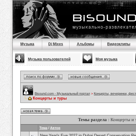
Музыка
Dj Mixes
Альбомы
Видеоклипы
Музыка пользователей
Моя музыка
Bisound.com - Музыкальный портал
>
Концерты, вечеринки, фес
Концерты и туры
Темы раздела
: Концерты и 
Тема
/
Автор
New Year's Eve 2027 in Dubai Desert Conservation R