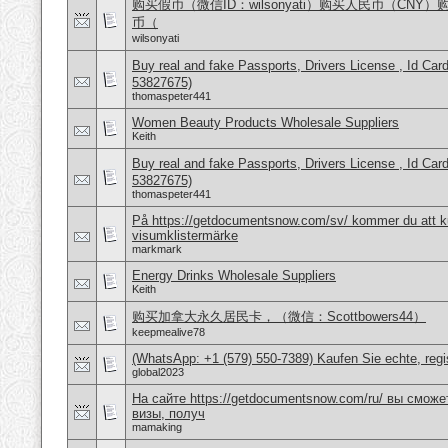
购买假币（微信ID：wilsonyati）购买人民币（CNY
币（
wilsonyati
Buy real and fake Passports, Drivers License , Id
53827675)
thomaspeter441
Women Beauty Products Wholesale Suppliers
Keith
Buy real and fake Passports, Drivers License , Id
53827675)
thomaspeter441
På https://getdocumentsnow.com/sv/ kommer du att ku
visumklistermärke
markmark
Energy Drinks Wholesale Suppliers
Keith
购买加拿大永久居民卡，（微信：Scottbowers44）
keepmealive78
(WhatsApp: +1 (579) 550-7389) Kaufen Sie echte, regi
global2023
На сайте https://getdocumentsnow.com/ru/ вы сможе
визы, получ
mamaking