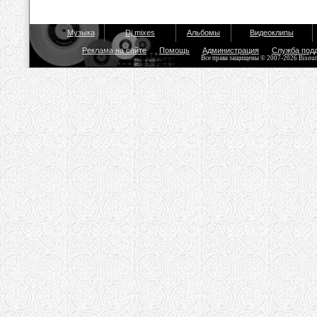
Музыка
Dj mixes
Альбомы
Видеоклипы
Реклама на сайте
Помощь
Администрация
Служба под
Все права защищены © 2007-2026 Bisou