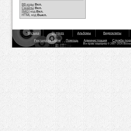
BB коды
Вкл.
Смайлы
Вкл.
[IMG]
код
Вкл.
HTML код
Выкл.
Музыка
Dj mixes
Альбомы
Видеоклипы
Реклама на сайте
Помощь
Администрация
Служба под
Все права защищены © 2007-2026 Bisou