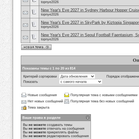
topnye2026
New Year's Eve 2027 in Sydney Harbour Hopper Cruise
topnye2026
New Year's Eve 2027 in SkyPark by Kiztopia Singapor
topnye2026
New Year's Eve 2027 in Seoul Football Faentasium, S
topnye2026
Оп
Показаны темы с 1 по 20 из 814
Критерий сортировки
Порядок отображен
Показать
Новые сообщения
Популярная тема с новыми сообщениями
Нет новых сообщений
Популярная тема без новых сообщений
Тема закрыта
Ваши права в разделе
Вы
не можете
создавать темы
Вы
не можете
отвечать на сообщения
Вы
не можете
прикреплять файлы
Вы
не можете
редактировать сообщения