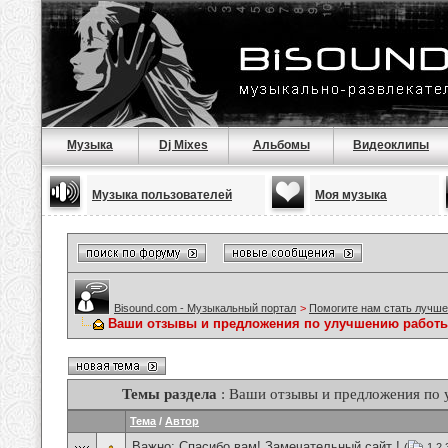
Музыка
Dj Mixes
Альбомы
Видеоклипы
Музыка пользователей
Моя музыка
Bisound.com - Музыкальный портал
>
Помогите нам стать лучше
Ваши отзывы и предложения по улучшению работы
Темы раздела
: Ваши отзывы и предложения по
Тема
/
Автор
Важно:
Спасибо вам! Замечательный сайт !
(
1
2