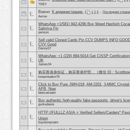
TREY
Важно:
К администрации.
(
1
2
3
...
Последняя стран
Антон
WhatsApp +1(581) 942-4296 Buy Weed Hashish Cocain
Salmiya Fin
penson
Sell valid Cloned Cards Pin CCV DUMPS INFO GOOD
CVV Good
Danny07
WhatsApp: +1 (226) 894-5014​ Get CISSP Certification
UK
James34
购买香港身份证，购买香港护照，（微信 ID：Scottbowe
keepmealive78
Click to Buy Pure JWH-018, AM-2201, 3-MMC Crystal
APB, Now
blancatrader
Buy authentic high-quality fake passports, driver's lic
gurkudaste
HTTP://FULLLZ.ASIA ⭐️ Verified Sellers/Carders* Pay
Union
buydumpsatm