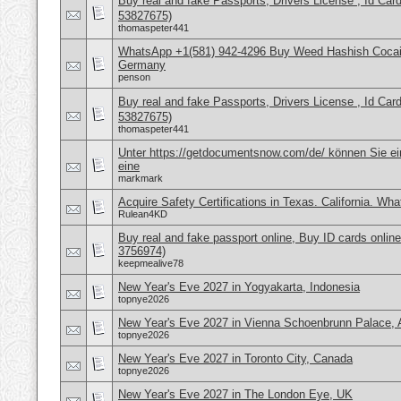
Buy real and fake Passports, Drivers License , Id
53827675)
thomaspeter441
WhatsApp +1(581) 942-4296 Buy Weed Hashish Cocai
Germany
penson
Buy real and fake Passports, Drivers License , Id
53827675)
thomaspeter441
Unter https://getdocumentsnow.com/de/ können Sie ei
eine
markmark
Acquire Safety Certifications in Texas. California. Wh
Rulean4KD
Buy real and fake passport online, Buy ID cards onli
3756974)
keepmealive78
New Year's Eve 2027 in Yogyakarta, Indonesia
topnye2026
New Year's Eve 2027 in Vienna Schoenbrunn Palace, A
topnye2026
New Year's Eve 2027 in Toronto City, Canada
topnye2026
New Year's Eve 2027 in The London Eye, UK