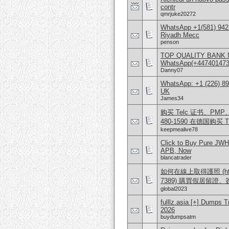
contr
qmrjuke20272
WhatsApp +1(581) 942
Riyadh Mecc
penson
TOP QUALITY BANK 
WhatsApp(+4474014
Danny07
WhatsApp: +1 (226) 894
UK
James34
购买 Telc 证书、PMP、AW
480-1590 在德国购买 T
keepmealive78
Click to Buy Pure JWH
APB, Now
blancatrader
如何在線上取得護照 (https:/
7389) 購買假居留證
global2023
fulllz.asia [+] Dumps 
2026
buydumpsatm