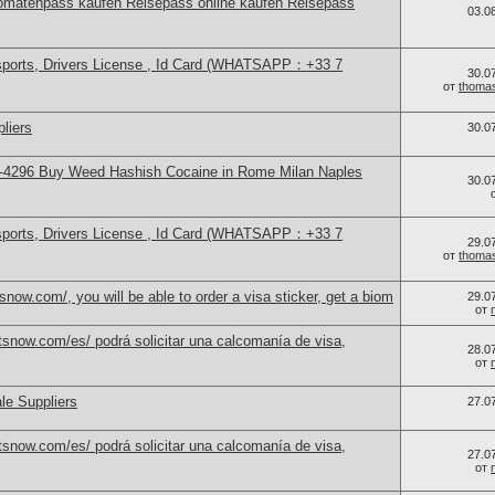
omatenpass kaufen Reisepass online kaufen Reisepass
03.0
sports, Drivers License , Id Card (WHATSAPP：+33 7
30.0
от
thoma
liers
30.0
-4296 Buy Weed Hashish Cocaine in Rome Milan Naples
30.0
sports, Drivers License , Id Card (WHATSAPP：+33 7
29.0
от
thoma
now.com/, you will be able to order a visa sticker, get a biom
29.0
от
snow.com/es/ podrá solicitar una calcomanía de visa,
28.0
от
le Suppliers
27.0
snow.com/es/ podrá solicitar una calcomanía de visa,
27.0
от