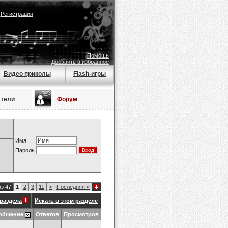
|
Регистрация
Помощь
Добавить в избранное
Видео приколы
Flash-игры
атели
Форум
Имя
Пароль
из 47
1
2
3
11
>
Последняя
»
раздела
Искать в этом разделе
общение
Ответов
Просмотров