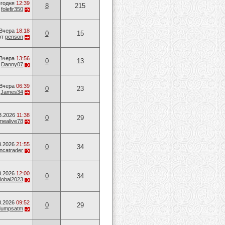
годня
12:39
8
215
т
folefir350
Вчера
18:18
0
15
от
penson
Вчера
13:56
0
13
т
Danny07
Вчера
06:39
0
23
т
James34
8.2026
11:38
0
29
mealive78
8.2026
21:55
0
34
ancatrader
8.2026
12:00
0
34
lobal2023
8.2026
09:52
0
29
dumpsatm