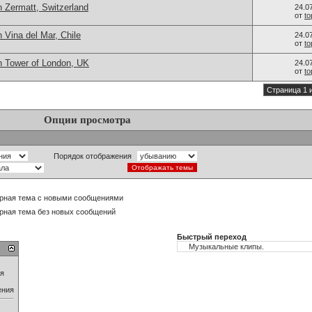
 Zermatt, Switzerland
24.0
от
t
 Vina del Mar, Chile
24.0
от
t
n Tower of London, UK
24.0
от
t
Страница 1 
Опции просмотра
Порядок отображения
рная тема с новыми сообщениями
рная тема без новых сообщений
Быстрый переход
ия
ения