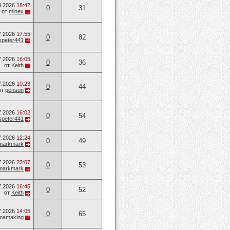
8.2026
18:42
0
31
от
minex
7.2026
17:55
0
82
speter441
7.2026
16:05
0
36
от
Keith
7.2026
10:23
0
44
от
penson
7.2026
16:02
0
54
speter441
7.2026
12:24
0
49
markmark
7.2026
23:07
0
53
markmark
7.2026
16:45
0
52
от
Keith
7.2026
14:05
0
65
mamaking