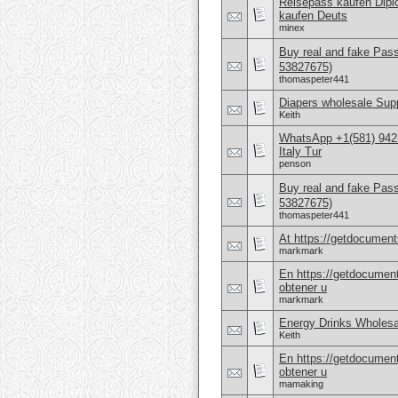
Reisepass kaufen Dipl
kaufen Deuts
minex
Buy real and fake Pas
53827675)
thomaspeter441
Diapers wholesale Supp
Keith
WhatsApp +1(581) 942
Italy Tur
penson
Buy real and fake Pas
53827675)
thomaspeter441
At https://getdocuments
markmark
En https://getdocument
obtener u
markmark
Energy Drinks Wholesa
Keith
En https://getdocument
obtener u
mamaking