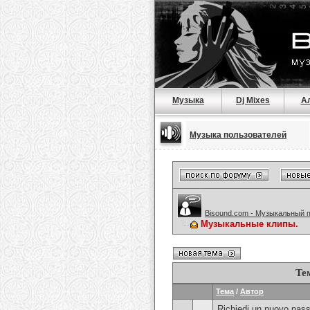
Музыка
Dj Mixes
А
Музыка пользователей
Bisound.com - Музыкальный 
Музыкальные клипы.
Те
Тема
/
Автор
Richiedi un nuovo pass