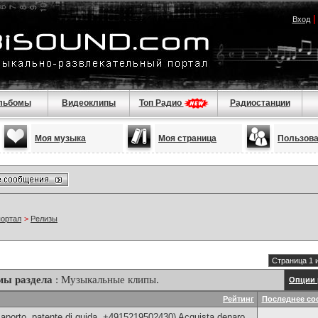
Вход
льбомы
Видеоклипы
Топ Радио
Радиостанции
Моя музыка
Моя страница
Пользов
портал
>
Релизы
Страница 1 
мы раздела
: Музыкальные клипы.
Опции 
Рейтинг
Последнее со
aporto, patente di guida, +4915219502430) Acquista denaro