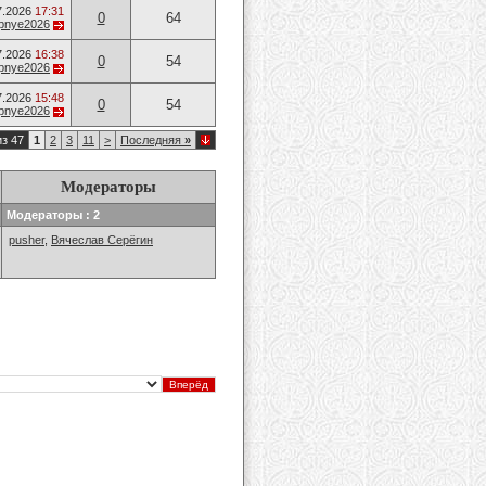
7.2026
17:31
0
64
opnye2026
7.2026
16:38
0
54
opnye2026
7.2026
15:48
0
54
opnye2026
из 47
1
2
3
11
>
Последняя
»
Модераторы
Модераторы : 2
pusher
,
Вячеслав Серёгин