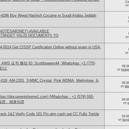
Се
о
-4296 Buy Weed Hashish Cocaine in Soudi Arabia Jeddah
NOTES(MONEY) AVAILABLE
73736)GET VALID DOCUMENTS TO
о
-5014​ Get CISSP Certification Online without exam in USA,
о
S 证书 微信 ID: Scottbowers44, WhatsApp: +1 (775)
06.0
ELC
от
keep
-018, AM-2201, 3-MMC Crystal, Pink MDMA, Methylone, 6-
05.0
от
bl
/documentshome1.com) (WhatsApp：+1 (579) 550-
04.0
、簽證、假身分證
от
g
Track 1&2 Verify Code 101 Pin atm cash out CC Fullz TopUp
04.0
от
buy