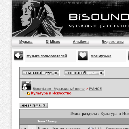
Музыка
Dj Mixes
Альбомы
Видеоклипы
Музыка пользователей
Моя музыка
Bisound.com - Музыкальный портал
>
РАЗНОЕ
Культура и Искусство
Темы раздела
: Культура и Ис
Тема
/
Автор
Важно:
Притчи, рассказы ...
(
1
2
3
...
Последняя стр