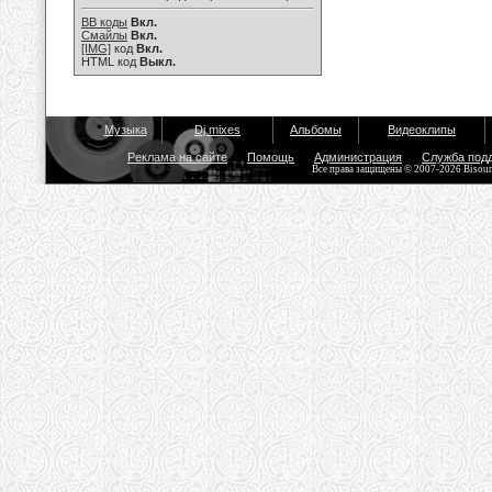
BB коды
Вкл.
Смайлы
Вкл.
[IMG]
код
Вкл.
HTML код
Выкл.
Музыка
Dj mixes
Альбомы
Видеоклипы
Реклама на сайте
Помощь
Администрация
Служба под
Все права защищены © 2007-2026 Bisou