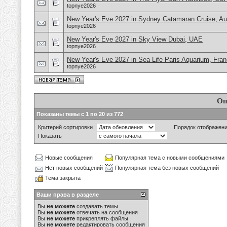
topnye2026
New Year's Eve 2027 in Sydney Catamaran Cruise, Aus
topnye2026
New Year's Eve 2027 in Sky View Dubai, UAE
topnye2026
New Year's Eve 2027 in Sea Life Paris Aquarium, Fra
topnye2026
Оп
Показаны темы с 1 по 20 из 772
Критерий сортировки
Порядок отображен
Показать
Новые сообщения
Популярная тема с новыми сообщениями
Нет новых сообщений
Популярная тема без новых сообщений
Тема закрыта
Ваши права в разделе
Вы
не можете
создавать темы
Вы
не можете
отвечать на сообщения
Вы
не можете
прикреплять файлы
Вы
не можете
редактировать сообщения