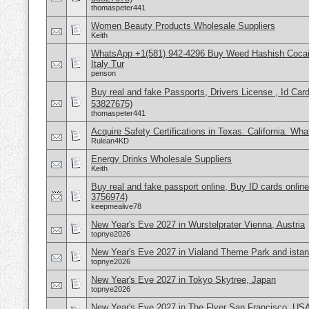
thomaspeter441
Women Beauty Products Wholesale Suppliers
Keith
WhatsApp +1(581) 942-4296 Buy Weed Hashish Cocai
Italy Tur
penson
Buy real and fake Passports, Drivers License , Id
53827675)
thomaspeter441
Acquire Safety Certifications in Texas. California. Wh
Rulean4KD
Energy Drinks Wholesale Suppliers
Keith
Buy real and fake passport online, Buy ID cards onli
3756974)
keepmealive78
New Year's Eve 2027 in Wurstelprater Vienna, Austria
topnye2026
New Year's Eve 2027 in Vialand Theme Park and istan
topnye2026
New Year's Eve 2027 in Tokyo Skytree, Japan
topnye2026
New Year's Eve 2027 in The Flyer San Francisco, US