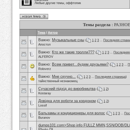
Любые другие темы, оффтопик
Темы раздела
: РАЗНО
Тема
/
Автор
Важно:
Музыкальные сны
(
1
2
3
...
Последняя стран
Апостол
Важно:
Кто же такие тролли???
(
1
2
3
...
Последняя
ALFEROV
Важно:
Всем привет...будем друзьями?
(
1
2
3
...
П
Roloverz
Важно:
Мне скучно...
(
1
2
3
...
Последняя страница
)
тайнственный незнакомец
Сучасний підхід до виробництва
(
1
2
)
Kostaray
Довідка для роботи за кордоном
(
1
2
)
Lossif
Бальзамы и кондиционеры для волос
(
1
2
3
...
Пос
Buranov
dumps101.com>Shop info FULLZ MMN,SSN/DOB/DL/
Photo DL