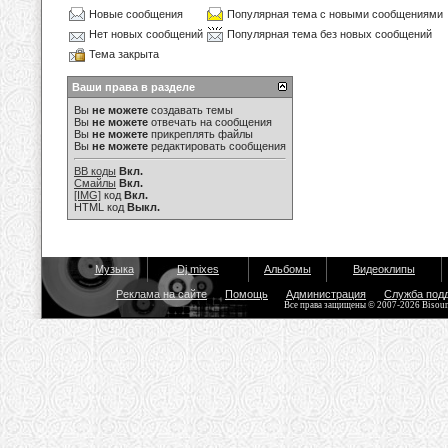
Новые сообщения
Популярная тема с новыми сообщениями
Нет новых сообщений
Популярная тема без новых сообщений
Тема закрыта
Ваши права в разделе
Вы
не можете
создавать темы
Вы
не можете
отвечать на сообщения
Вы
не можете
прикреплять файлы
Вы
не можете
редактировать сообщения
BB коды
Вкл.
Смайлы
Вкл.
[IMG]
код
Вкл.
HTML код
Выкл.
Музыка
Dj mixes
Альбомы
Видеоклипы
Реклама на сайте
Помощь
Администрация
Служба под
Все права защищены © 2007-2026 Bisou