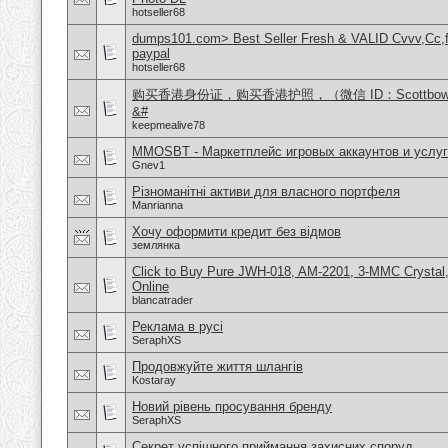
hotseller68
dumps101.com> Best Seller Fresh & VALID Cvvv,Cc,f
paypal
hotseller68
购买香港身份证，购买香港护照，（微信 ID：Scottbo
&#
keepmealive78
MMOSBT - Маркетплейс игровых аккаунтов и услуг
Gnev1
Різноманітні активи для власного портфеля
Manrianna
Хочу оформити кредит без відмов
землянка
Click to Buy Pure JWH-018, AM-2201, 3-MMC Crysta
Online
blancatrader
Реклама в русі
SeraphXS
Продовжуйте життя шлангів
Kostaray
Новий рівень просування бренду
SeraphXS
Секрет успішного приймання захисних споруд