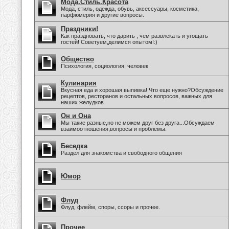
Мода.Стиль.Красота
Мода, стиль, одежда, обувь, аксессуары, косметика,
парфюмерия и другие вопросы.
Праздники!
Как праздновать, что дарить , чем развлекать и угощать
гостей! Советуем,делимся опытом!:)
Общество
Психология, социология, человек
Кулинария
Вкусная еда и хорошая выпивка! Что еще нужно?Обсуждение
рецептов, ресторанов и остальных вопросов, важных для
наших желудков.
Он и Она
Мы такие разные,но не можем друг без друга...Обсуждаем
взаимоотношения,вопросы и проблемы.
Беседка
Раздел для знакомства и свободного общения
Юмор
Флуд
Флуд, флейм, споры, ссоры и прочее.
Прочее