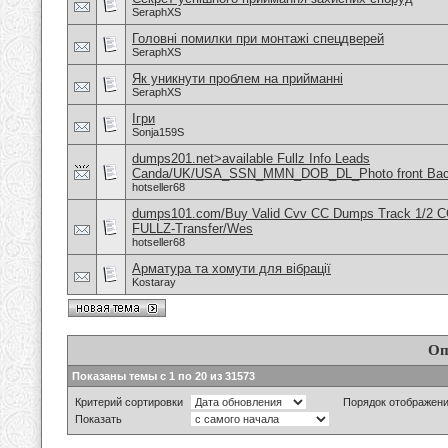
SeraphXS
Головні помилки при монтажі спецдверей
SeraphXS
Як уникнути проблем на прийманні
SeraphXS
Ігри
Sonja159S
dumps201.net>available Fullz Info Leads
Canda/UK/USA_SSN_MMN_DOB_DL_Photo front Ba
hotseller68
dumps101.com/Buy Valid Cvv CC Dumps Track 1/2 C
FULLZ-Transfer/Wes
hotseller68
Арматура та хомути для вібрації
Kostaray
Оп
Показаны темы с 1 по 20 из 31573
Критерий сортировки
Порядок отображен
Показать