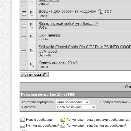
penson
Довідка для роботи за кордоном
(
1
2
3
)
Lossif
Жеңісті қалай көбейтуге болады?
YoGah
Сухі кінчики
KtoOn
Sell valid Cloned Cards Pin CCV DUMPS INFO GOOD
CVV Good
Danny07
Купить емкость 20 м3
Gnev1
Оп
Показаны темы с 1 по 20 из 31589
Критерий сортировки
Порядок отображен
Показать
Новые сообщения
Популярная тема с новыми сообщениями
Нет новых сообщений
Популярная тема без новых сообщений