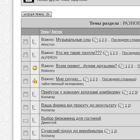
Темы раздела
: РАЗНО
Тема
/
Автор
Важно:
Музыкальные сны
(
1
2
3
...
Последняя стран
Апостол
Важно:
Кто же такие тролли???
(
1
2
3
...
Последняя
ALFEROV
Важно:
Всем привет...будем друзьями?
(
1
2
3
...
П
Roloverz
Важно:
Мне скучно...
(
1
2
3
...
Последняя страница
)
тайнственный незнакомец
Прибуток у кожному кілограмі комбікорму
(
1
2
3
)
Kostaray
Ваша ферма від проєкту до результату
(
1
2
)
Kostaray
Выбор биокамина для гостиной
Джинглэй
Сучасний підхід до виробництва
(
1
2
)
Kostaray