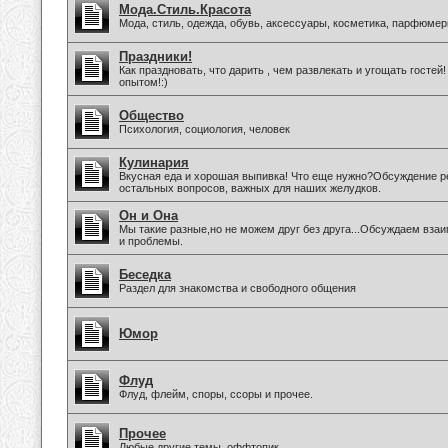
Мода.Стиль.Красота
Мода, стиль, одежда, обувь, аксессуары, косметика, парфюмер
Праздники!
Как праздновать, что дарить , чем развлекать и угощать госте
опытом!:)
Общество
Психология, социология, человек
Кулинария
Вкусная еда и хорошая выпивка! Что еще нужно?Обсуждение ре
остальных вопросов, важных для наших желудков.
Он и Она
Мы такие разные,но не можем друг без друга...Обсуждаем вз
и проблемы.
Беседка
Раздел для знакомства и свободного общения
Юмор
Флуд
Флуд, флейм, споры, ссоры и прочее.
Прочее
Любые другие темы, оффтопик