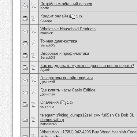
Потрібен стабільний сервер
Koote
Кредит онлайн
(
1
2
)
Скалли
Wholesale Household Products
mannick
Точная диагностика
SeraphXS
Здоровье и профилактика
SeraphXS
Как поддержать мужское здоровье после сорока?
Aganis
Генераторы онлайн графики
Джинглэй
Где купить часы Casio Edifice
Джинглэй
Опалення
(
1
2
)
fial1771la
telegram:@king_dumps12sell cvv fullSsn Cs Dob DL 
dumps with p
hotseller68
WhatsApp +1(581) 942-4296 Buy Weed Hashish Cocain
Salmiya Fin