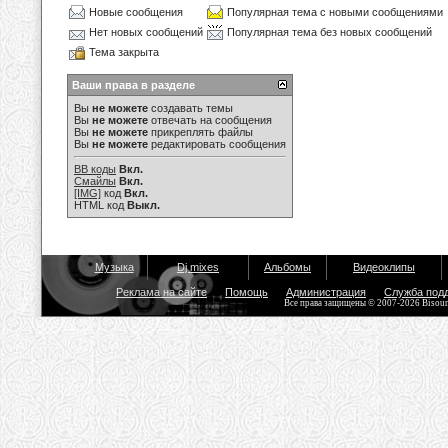
Новые сообщения
Популярная тема с новыми сообщениями
Нет новых сообщений
Популярная тема без новых сообщений
Тема закрыта
Ваши права в разделе
Вы
не можете
создавать темы
Вы
не можете
отвечать на сообщения
Вы
не можете
прикреплять файлы
Вы
не можете
редактировать сообщения
BB коды
Вкл.
Смайлы
Вкл.
[IMG]
код
Вкл.
HTML код
Выкл.
Музыка
Dj mixes
Альбомы
Видеоклипы
Реклама на сайте
Помощь
Администрация
Служба под
Все права защищены © 2007-2026 Bisou