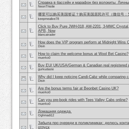
Справка в бассейн и марафон без волокиты. Личны
NeonThistle
哪里可以购买美国签证？购买美国居民许可（微信号：Scott
keepmealive78
Click to Buy Pure JWH-018, AM-2201, 3-MMC Crystal
APB, Now
blancatrader
How does the VIP program perform at Midnight Wins 
Disin
How to claim the welcome bonus at Wool Bet Casino?
muerko0
Buy EU/ UK/USA/German & Canadian real registered pa
gurkudaste
Why did I keep noticing Candi-Cabz while comparing c
Disin
Are the bonus terms fair at Beonbet Casino UK?
muerko0
Can you pre-book rides with Tees Valley Cabs online?
muerko0
Домашняя одежда.
Oghmadi12
Забыла про очереди в поликлиниках: делюсь конта
отпуск