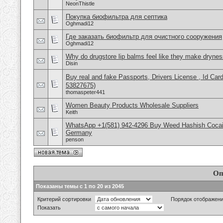
NeonThistle
Покупка биофильтра для септика
Oghmadi12
Где заказать биофильтр для очистного сооружения
Oghmadi12
Why do drugstore lip balms feel like they make dryne
Disin
Buy real and fake Passports, Drivers License , Id
53827675)
thomaspeter441
Women Beauty Products Wholesale Suppliers
Keith
WhatsApp +1(581) 942-4296 Buy Weed Hashish Cocai
Germany
penson
Оп
Показаны темы с 1 по 20 из 2045
Критерий сортировки
Порядок отображен
Показать