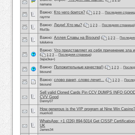
namana
Важно:
Кто чего боится?
(
1
2
3
...
Последняя страни
гаупти
Важно:
Люди! Хто мы?
(
1
2
3
...
Последняя страница
)
RЫSЬ
Важно:
Аллея Славы на Bisound
(
1
2
3
...
Последня
tululueva
Важно:
Что представляет из себя причинение зла и
(
1
2
3
...
Последняя страница
)
3ара3ка=)
Важно:
Положительные качества!)
(
1
2
3
...
Послед
bisound
Важно:
слово ранит, слово лечит...
(
1
2
3
...
Послед
bisound
Sell valid Cloned Cards Pin CCV DUMPS INFO GOOD
CVV Good
Danny07
How generous is the VIP program at Nine Win Casino
muerko0
WhatsApp: +1 (226) 894-5014​ Get CISSP Certification
UK
James34