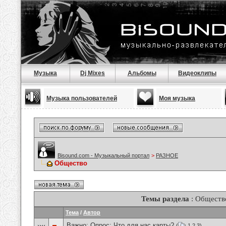
Музыка
Dj Mixes
Альбомы
Видеоклипы
Музыка пользователей
Моя музыка
Bisound.com - Музыкальный портал
>
РАЗНОЕ
Общество
Темы раздела
: Обществ
Тема
/
Автор
Важно: Опрос:
Что для нас карты?
(
1
2
3
)