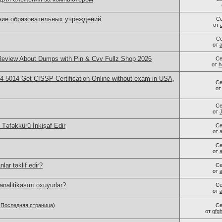
ие образовательных учреждений
С
от
С
от
view About Dumps with Pin & Cvv Fullz Shop 2026
Се
от
h
-5014​ Get CISSP Certification Online without exam in USA,
Се
о
Се
от
 Təfəkkürü İnkişaf Edir
Се
от
Се
от
lar təklif edir?
Се
от
nalitikasını oxuyurlar?
Се
от
.
Последняя страница
)
Се
от
gfg