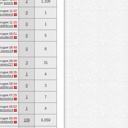
2
1,109
от
astoris
егодня
11:32
0
1
acontinent
егодня
11:15
0
1
addINtrust
годня
09:51
0
5
otseller68
годня
08:49
0
8
т
James34
годня
08:48
3
31
James227
годня
08:35
1
4
alexboford
годня
08:34
0
3
addINtrust
годня
07:25
1
7
alexboford
годня
06:52
1
4
alexboford
годня
00:49
109
6,059
hgfgfdggfd