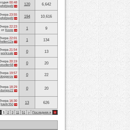
годня
00:48
120
6,642
hgfgfdggfd
Вчера
23:55
194
10,616
hgfgfdggfd
Вчера
22:23
1
9
от
Koote
Вчера
22:01
1
134
hellen12a
Вчера
21:54
0
13
т
worksale
Вчера
20:19
0
20
otseller68
Вчера
19:57
0
22
bloggerov
Вчера
18:29
0
20
vvdumps22
Вчера
16:30
13
626
т
folefir350
9
1
2
3
11
51
>
Последняя
»