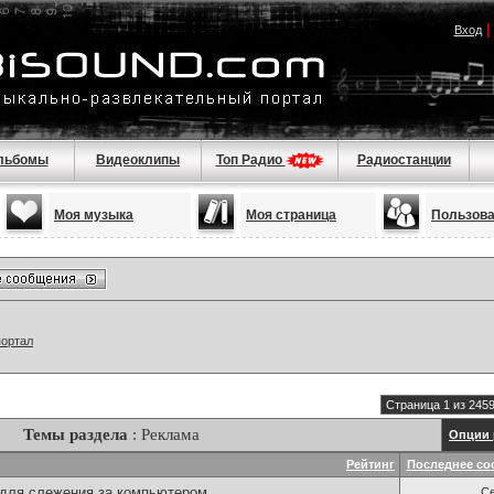
Вход
льбомы
Видеоклипы
Топ Радио
Радиостанции
Моя музыка
Моя страница
Пользов
портал
Страница 1 из 245
Темы раздела
: Реклама
Опции 
Рейтинг
Последнее со
для слежения за компьютером
С