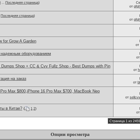
3
...
Последняя страница
)
Се
от
gfg
.
Последняя страница
)
от
gfg
w for Grow A Garden
от
с надежным оборудованием
о
 Dumps Shop + CC & Cvv Fullz Shop - Best Dumps with Pin
от
h
ация на заказ
от
b
 Pro Max $800,iPhone 16 Pro Max $700, MacBook Neo
от
sellc
ты в Китае?
(
1
2
)
о
Страница 1 из 245
Опции просмотра