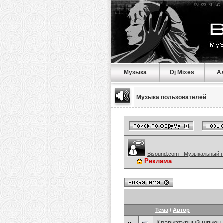
Музыка
Dj Mixes
А
Музыка пользователей
Bisound.com - Музыкальный 
Реклама
Тема
/
Автор
Клавиатурный шпион 