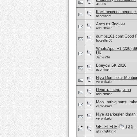
astoris
Комплексное оснащен
acontinent
Авто из Японии
addINtrust
dumps101.com:Good Re
hotseller68
WhatsApp: +1 (226) 894
UK
James34
Бонусы БК 2026
acontinent
Niyə Dominolar Məntiqi
veronikalot
Печать шильдиков
addINtrust
Mobil tətbiq hansı imkan
veronikalot
Niyə azarkeşlər idman a
veronikalot
GFHFHFHF
(
1
2
3
..
gfghgfgfdggfd