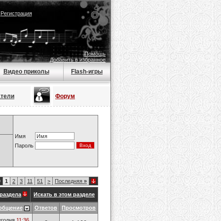
|
Регистрация
Помощь
Добавить в избранное
Видео приколы
Flash-игры
атели
Форум
Имя
Пароль
9
1
2
3
11
51
>
Последняя
»
раздела
Искать в этом разделе
общение
Ответов
Просмотров
егодня
11:36