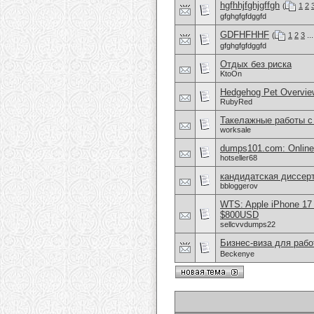
hgfhhjfghjgffgh
(
1
2
gfghgfgfdggfd
GDFHFHHF
(
1
2
3
..
gfghgfgfdggfd
Отдых без риска
KtoOn
Hedgehog Pet Overvie
RubyRed
Такелажные работы 
worksale
dumps101.com: Online
hotseller68
кандидатская диссерт
bbloggerov
WTS: Apple iPhone 17
$800USD
sellcvvdumps22
Бизнес-виза для рабо
Beckenye