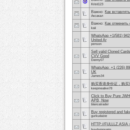
Kristi123
Важно:
Как вставлять
Аксакал
Важно:
Как отменить 
kaii
WhatsApp +1(581) 942
United Ar
penson
Sell valid Cloned Ca
CVV Good
Danny07
WhatsApp: +1 (226) 894
UK
James34
购买香港身份证，购买香港护
keepmealive78
Click to Buy Pure JW
APB, Now
blancatrader
Buy registered and fake
gurkudaste
HTTP://FULLLZ.ASIA ⭐️
buydumpsatm