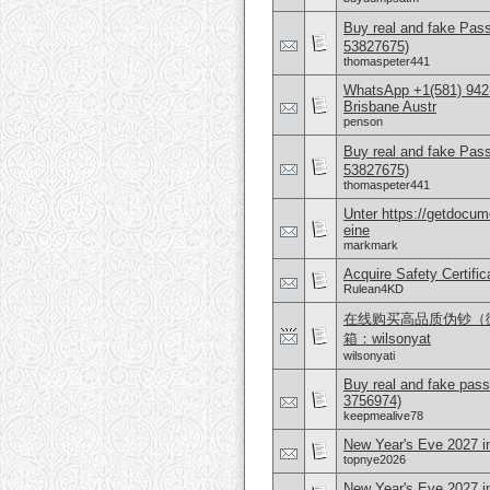
Buy real and fake Pas
53827675)
thomaspeter441
WhatsApp +1(581) 942
Brisbane Austr
penson
Buy real and fake Pas
53827675)
thomaspeter441
Unter https://getdocu
eine
markmark
Acquire Safety Certifi
Rulean4KD
在线购买高品质伪钞（微信 
箱：wilsonyat
wilsonyati
Buy real and fake pass
3756974)
keepmealive78
New Year's Eve 2027 i
topnye2026
New Year's Eve 2027 in