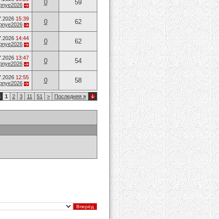
0
59
opnye2026
7.2026
15:39
0
62
opnye2026
7.2026
14:44
0
62
opnye2026
7.2026
13:47
0
54
opnye2026
7.2026
12:55
0
58
opnye2026
3
1
2
3
11
51
>
Последняя
»