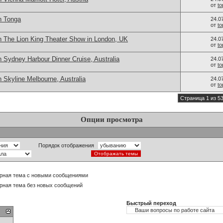
от
t
n Tonga
24.0
от
t
n The Lion King Theater Show in London, UK
24.0
от
t
 Sydney Harbour Dinner Cruise, Australia
24.0
от
t
 Skyline Melbourne, Australia
24.0
от
t
Страница 1 из 5
Опции просмотра
Порядок отображения
рная тема с новыми сообщениями
рная тема без новых сообщений
Быстрый переход