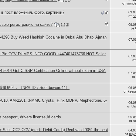
от
wonder
 в пост вложения, фото, картинки?
09.0
от
n
свою регистрацию на сайте?
(
1
2
3
)
09.0
от
-4296 Buy Weed Hashish Cocaine in Dubai Abu Dhabi Ajman
07.0
rds Pin CCV DUMPS INFO GOOD +447401473736 HOT Seller
07.0
о
-5014​ Get CISSP Certification Online without exam in USA,
07.0
о
照，（微信 ID：Scottbowers44）
06.0
от
keep
H-018, AM-2201, 3-MMC Crystal, Pink MDPV, Mephedrone, 6-
06.0
от
bl
 passport, drivers license,Id cards
05.0
от
g
 Sells CC2 CCV (credit Debit Cards) Real valid 90% the best
04.0
от
buy