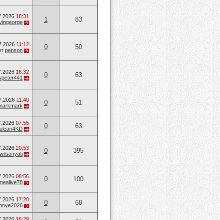
7.2026
18:31
1
83
vingeorge
7.2026
11:12
0
50
от
penson
7.2026
16:32
0
63
speter441
7.2026
11:40
0
51
markmark
7.2026
07:55
0
63
ulean4KD
7.2026
20:53
0
395
wilsonyati
7.2026
08:56
0
100
mealive78
7.2026
17:20
0
68
opnye2026
7.2026
16:29