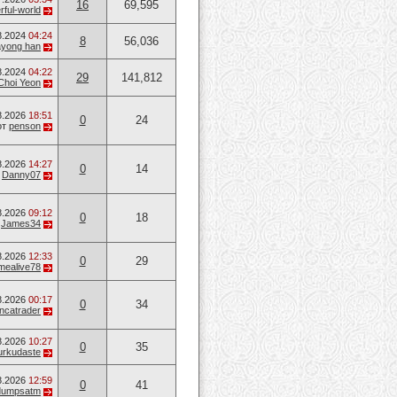
16
69,595
ful-world
8.2024
04:24
8
56,036
ayong han
8.2024
04:22
29
141,812
Choi Yeon
8.2026
18:51
0
24
от
penson
8.2026
14:27
0
14
т
Danny07
8.2026
09:12
0
18
т
James34
8.2026
12:33
0
29
mealive78
8.2026
00:17
0
34
ancatrader
8.2026
10:27
0
35
urkudaste
8.2026
12:59
0
41
dumpsatm