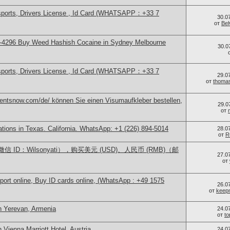
sports, Drivers License , Id Card (WHATSAPP：+33 7
30.0
от
Bel
-4296 Buy Weed Hashish Cocaine in Sydney Melbourne
30.0
sports, Drivers License , Id Card (WHATSAPP：+33 7
29.0
от
thoma
mentsnow.com/de/ können Sie einen Visumaufkleber bestellen,
29.0
от
cations in Texas. California. WhatsApp: +1 (226) 894-5014
28.0
от
R
ID：Wilsonyati），购买美元 (USD)、人民币 (RMB)（邮
27.0
от
port online, Buy ID cards online, (WhatsApp : +49 1575
26.0
от
keep
n Yerevan, Armenia
24.0
от
t
 Vienna Marriott Hotel, Austria
24.0