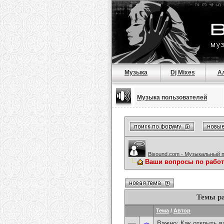
Музыка
Dj Mixes
А
Музыка пользователей
Bisound.com - Музыкальный 
Ваши вопросы по работ
Темы ра
Тема
/
Автор
Важно:
Как открыть 