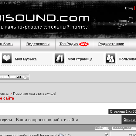
Вход
льбомы
Видеоклипы
Топ Радио
Радиостанции
Моя музыка
Моя страница
Пользов
портал
>
Помогите нам стать лучше!
е сайта
Страница 1 из 5
здела
: Ваши вопросы по работе сайта
Опции 
Рейтинг
Последнее со
входящее сообщение!Помогите!
(
1
2
)
27.0