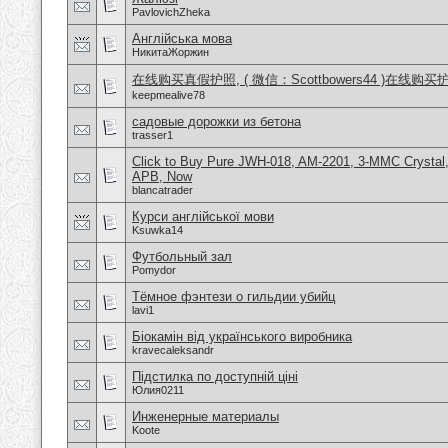
PavlovichZheka
Англійська мова
НикитаЖоржин
在线购买真假护照, ( 微信：Scottbowers44 )在线购
keepmealive78
садовые дорожки из бетона
trasser1
Click to Buy Pure JWH-018, AM-2201, 3-MMC Crystal
APB, Now
blancatrader
Курси англійської мови
Ksuwka14
Футбольный зал
Pomydor
Тёмное фэнтези о гильдии убийц
lavi1
Біокамін від українського виробника
kravecaleksandr
Підстилка по доступній ціні
Юлия0211
Инженерные материалы
Koote