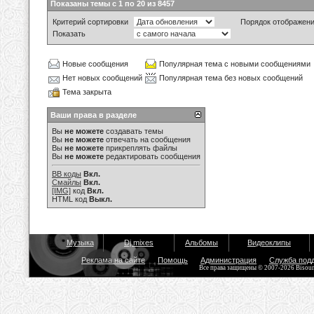
Показаны темы с 1 по 20 из 8457
Критерий сортировки
Порядок отображен
Показать
Новые сообщения
Популярная тема с новыми сообщениями
Нет новых сообщений
Популярная тема без новых сообщений
Тема закрыта
Ваши права в разделе
Вы
не можете
создавать темы
Вы
не можете
отвечать на сообщения
Вы
не можете
прикреплять файлы
Вы
не можете
редактировать сообщения
BB коды
Вкл.
Смайлы
Вкл.
[IMG]
код
Вкл.
HTML код
Выкл.
Музыка
Dj mixes
Альбомы
Видеоклипы
Реклама на сайте
Помощь
Администрация
Служба под
Все права защищены © 2007-2026 Bisou