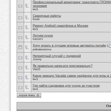
Профессиональный мониторинг транспорта ГЛОНА
экономия
lavi1
Сварочные работы
Koote
Ремонт Android смартфона в Москве
lavi1
Летняя кухня
trasser1
Хочу играть в лучшие игровые автоматы онлайн
(
polinalaxtanova
Неприятный случай с подменой
Jonnny
Як правильно написати пояснювальну?
Vita33
Какое зеркало Vavada самое надёжное для игры в 
lavi1
Где найти садовника для ухода за участком
lavi1
Оп