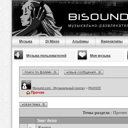
Музыка
Dj Mixes
Альбомы
Видеоклипы
Музыка пользователей
Моя музыка
Bisound.com - Музыкальный портал
>
РАЗНОЕ
Прочее
Темы раздела
: Прочее
Тема
/
Автор
Жалюзі