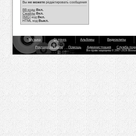
Вы
не можете
редактировать сообщения
BB коды
Вкл.
Смайлы
Вкл.
[IMG]
код
Вкл.
HTML код
Выкл.
Музыка
Dj mixes
Альбомы
Видеоклипы
Реклама на сайте
Помощь
Администрация
Служба под
Все права защищены © 2007-2026 Bisou