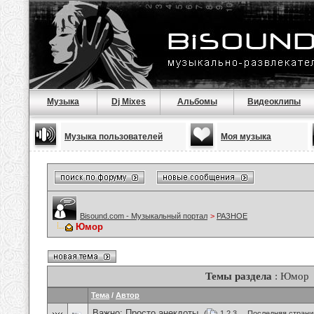
Музыка
Dj Mixes
Альбомы
Видеоклипы
Музыка пользователей
Моя музыка
Bisound.com - Музыкальный портал
>
РАЗНОЕ
Юмор
Темы раздела
: Юмор
Тема
/
Автор
Важно:
Просто анекдоты.
(
1
2
3
...
Последняя страни