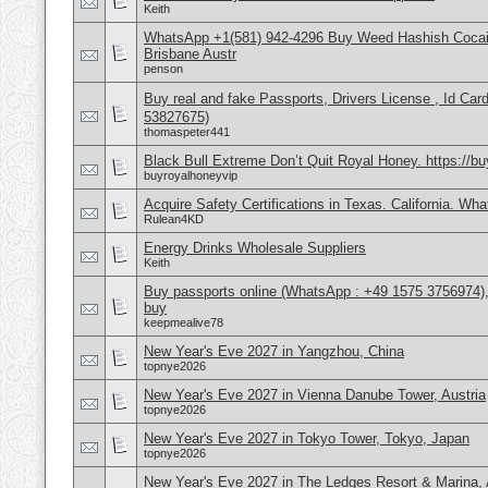
Keith
WhatsApp +1(581) 942-4296 Buy Weed Hashish Cocai
Brisbane Austr
penson
Buy real and fake Passports, Drivers License , Id
53827675)
thomaspeter441
Black Bull Extreme Don’t Quit Royal Honey. https://b
buyroyalhoneyvip
Acquire Safety Certifications in Texas. California. Wh
Rulean4KD
Energy Drinks Wholesale Suppliers
Keith
Buy passports online (WhatsApp : +49 1575 3756974),
buy
keepmealive78
New Year's Eve 2027 in Yangzhou, China
topnye2026
New Year's Eve 2027 in Vienna Danube Tower, Austria
topnye2026
New Year's Eve 2027 in Tokyo Tower, Tokyo, Japan
topnye2026
New Year's Eve 2027 in The Ledges Resort & Marina, 