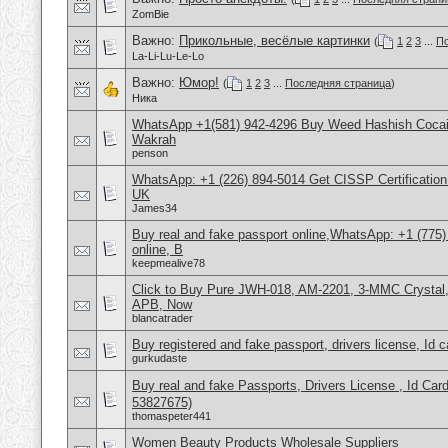
ZomBie
Важно:
Прикольные, весёлые картинки
(
1
2
3
...
По
La-Li-Lu-Le-Lo
Важно:
Юмор!
(
1
2
3
...
Последняя страница
)
Ника
WhatsApp +1(581) 942-4296 Buy Weed Hashish Cocain
Wakrah
penson
WhatsApp: +1 (226) 894-5014​ Get CISSP Certification
UK
James34
Buy real and fake passport online,WhatsApp: +1 (775
online, B
keepmealive78
Click to Buy Pure JWH-018, AM-2201, 3-MMC Crysta
APB, Now
blancatrader
Buy registered and fake passport, drivers license, Id 
gurkudaste
Buy real and fake Passports, Drivers License , Id
53827675)
thomaspeter441
Women Beauty Products Wholesale Suppliers