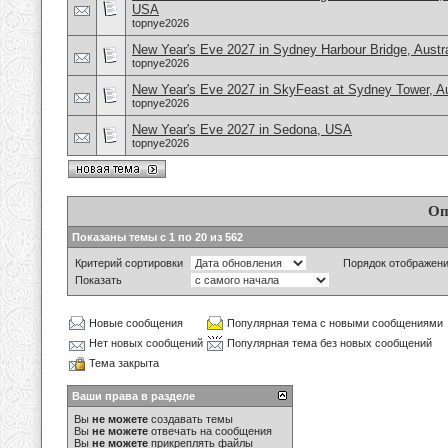
USA
topnye2026
New Year's Eve 2027 in Sydney Harbour Bridge, Austra
topnye2026
New Year's Eve 2027 in SkyFeast at Sydney Tower, Au
topnye2026
New Year's Eve 2027 in Sedona, USA
topnye2026
Оп
Показаны темы с 1 по 20 из 562
Критерий сортировки
Порядок отображен
Показать
Новые сообщения
Популярная тема с новыми сообщениями
Нет новых сообщений
Популярная тема без новых сообщений
Тема закрыта
Ваши права в разделе
Вы
не можете
создавать темы
Вы
не можете
отвечать на сообщения
Вы
не можете
прикреплять файлы