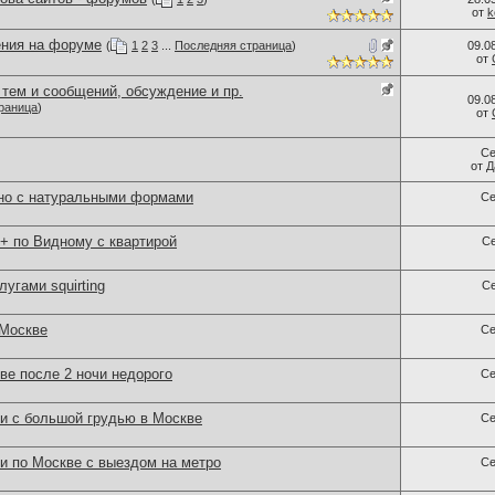
от
k
ния на форуме
(
1
2
3
...
Последняя страница
)
09.0
от
тем и сообщений, обсуждение и пр.
09.0
раница
)
от
Се
от
Д
но с натуральными формами
Се
 по Видному с квартирой
С
угами squirting
С
 Москве
Се
ве после 2 ночи недорого
Се
ки с большой грудью в Москве
Се
и по Москве с выездом на метро
Се