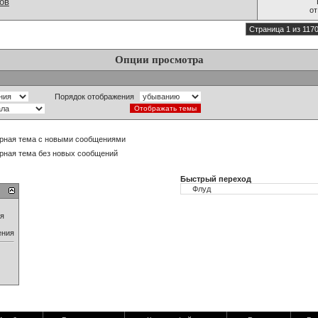
ов
о
Страница 1 из 117
Опции просмотра
Порядок отображения
рная тема с новыми сообщениями
рная тема без новых сообщений
Быстрый переход
ия
ения