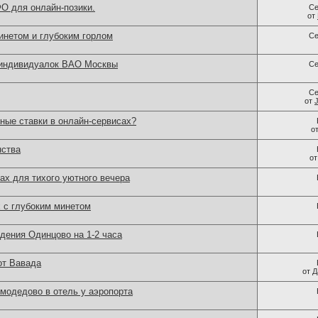
О для онлайн-позики.
Се
от
нетом и глубоким горлом
Се
 индивидуалок ВАО Москвы
Се
Се
от
ные ставки в онлайн-сервисах?
о
нства
о
ах для тихого уютного вечера
х с глубоким минетом
дения Одинцово на 1-2 часа
от Вавада
от
Д
модедово в отель у аэропорта