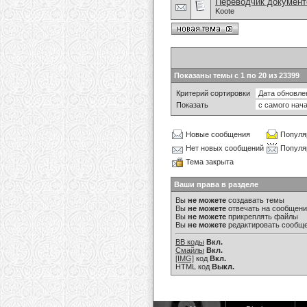
Переводчик документ
Koote
Показаны темы с 1 по 20 из 23399
Критерий сортировки
Показать
Новые сообщения
Популя
Нет новых сообщений
Популя
Тема закрыта
Ваши права в разделе
Вы
не можете
создавать темы
Вы
не можете
отвечать на сообщен
Вы
не можете
прикреплять файлы
Вы
не можете
редактировать сообщ
BB коды
Вкл.
Смайлы
Вкл.
[IMG]
код
Вкл.
HTML код
Выкл.