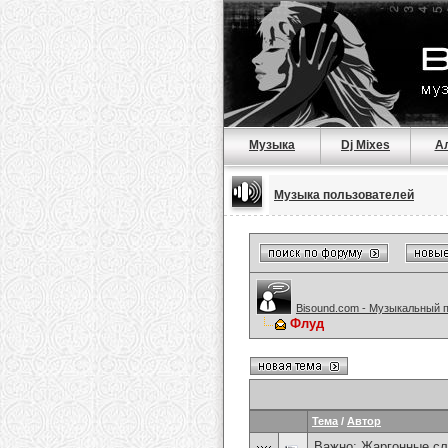
Музыка
Dj Mixes
А
Музыка пользователей
Bisound.com - Музыкальный 
Флуд
Тема
/
Автор
Важно:
Жаргонные сл