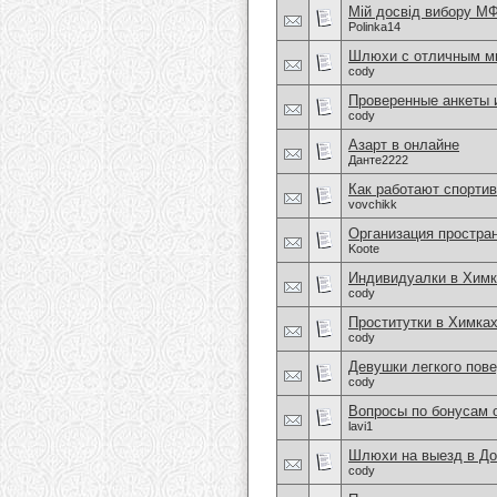
Мій досвід вибору МФ
Polinka14
Шлюхи с отличным ми
cody
Проверенные анкеты
cody
Азарт в онлайне
Данте2222
Как работают спортив
vovchikk
Организация простра
Koote
Индивидуалки в Химк
cody
Проститутки в Химка
cody
Девушки легкого пове
cody
Вопросы по бонусам 
lavi1
Шлюхи на выезд в До
cody