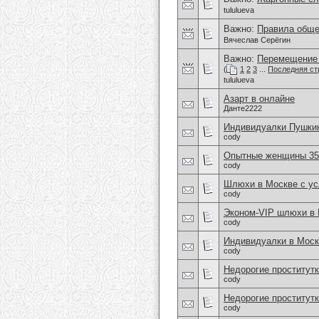
tululueva
Важно:
Правила обще
Вячеслав Серёгин
Важно:
Перемещение 
(
1
2
3
...
Последняя ст
tululueva
Азарт в онлайне
Данте2222
Индивидуалки Пушки
cody
Опытные женщины 35+
cody
Шлюхи в Москве с усл
cody
Эконом-VIP шлюхи в
cody
Индивидуалки в Моск
cody
Недорогие проститут
cody
Недорогие проститутк
cody