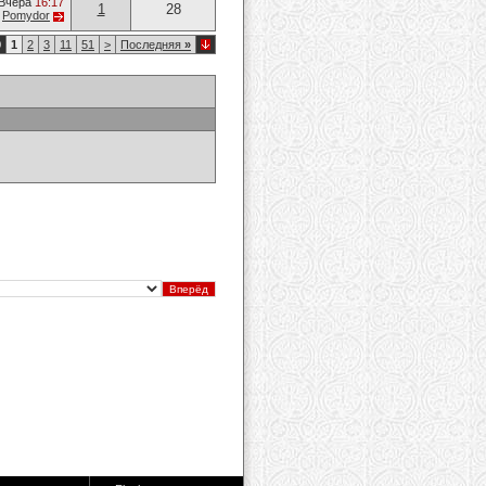
Вчера
16:17
1
28
т
Pomydor
0
1
2
3
11
51
>
Последняя
»