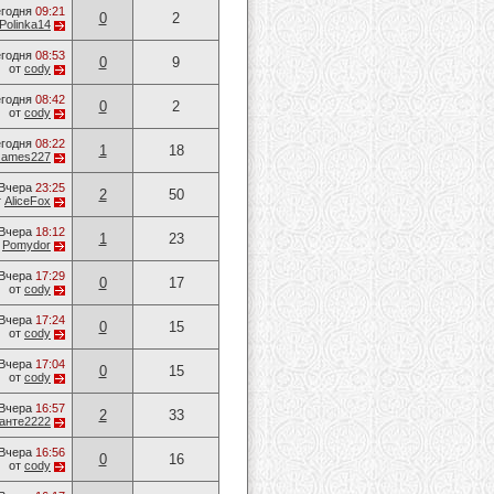
годня
09:21
0
2
Polinka14
годня
08:53
0
9
от
cody
годня
08:42
0
2
от
cody
годня
08:22
1
18
James227
Вчера
23:25
2
50
т
AliceFox
Вчера
18:12
1
23
т
Pomydor
Вчера
17:29
0
17
от
cody
Вчера
17:24
0
15
от
cody
Вчера
17:04
0
15
от
cody
Вчера
16:57
2
33
анте2222
Вчера
16:56
0
16
от
cody