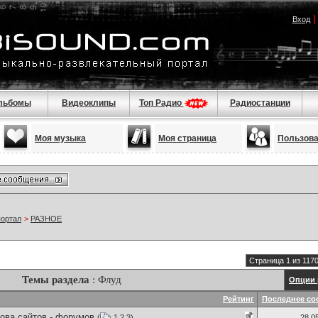
Вход
льбомы
Видеоклипы
Топ Радио
Радиостанции
Моя музыка
Моя страница
Пользов
портал
>
РАЗНОЕ
Страница 1 из 117
Темы раздела
: Флуд
Опции 
Рейтинг
Последнее со
ова сайтов - форумов
(
1
2
3
)
28.0