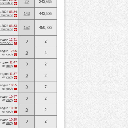
29
243,698
epitav658
8.2024
03:34
143
443,828
Choi Yeon
8.2024
03:33
152
450,723
Choi Yeon
годня
12:31
0
2
анте2222
годня
12:05
0
4
от
cody
егодня
11:47
0
2
от
cody
егодня
11:37
0
2
от
cody
годня
10:55
0
7
от
cody
годня
10:47
0
2
от
cody
годня
10:28
0
2
от
cody
годня
10:20
0
2
от
cody