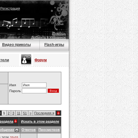
|
Регистрация
Помощь
Добавить в избранное
Видео приколы
Flash-игры
атели
Форум
Имя
Пароль
0
1
2
3
11
51
>
Последняя
»
раздела
Искать в этом разделе
общение
Ответов
Просмотров
5.2026
23:02