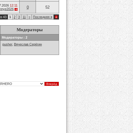
7.2026
12:11
0
52
opnye2026
из 43
1
2
3
11
>
Последняя
»
Модераторы
Модераторы : 2
pusher
,
Вячеслав Серёгин