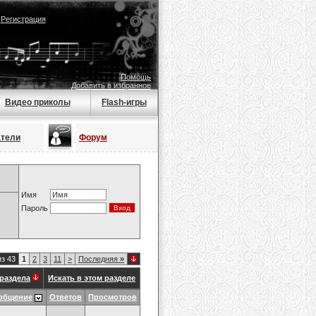
|
Регистрация
Помощь
Добавить в избранное
Видео приколы
Flash-игры
атели
Форум
Имя
Пароль
из 43
1
2
3
11
>
Последняя
»
раздела
Искать в этом разделе
общение
Ответов
Просмотров