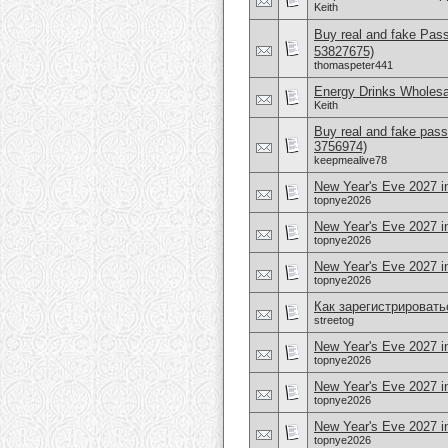
Keith
Buy real and fake Pas
53827675)
thomaspeter441
Energy Drinks Wholesa
Keith
Buy real and fake pass
3756974)
keepmealive78
New Year's Eve 2027 in
topnye2026
New Year's Eve 2027 in
topnye2026
New Year's Eve 2027 i
topnye2026
Как зарегистрировать
streetog
New Year's Eve 2027 i
topnye2026
New Year's Eve 2027 in
topnye2026
New Year's Eve 2027 in
topnye2026