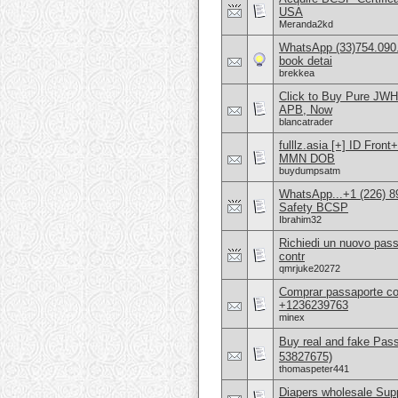
USA
Meranda2kd
WhatsApp (33)754.090.
book detai
brekkea
Click to Buy Pure JW
APB, Now
blancatrader
fulllz.asia [+] ID Fro
MMN DOB
buydumpsatm
WhatsApp...+1 (226) 8
Safety BCSP
Ibrahim32
Richiedi un nuovo pass
contr
qmrjuke20272
Comprar passaporte co
+1236239763
minex
Buy real and fake Pas
53827675)
thomaspeter441
Diapers wholesale Supp