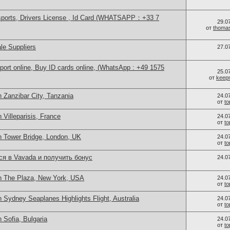
sports, Drivers License , Id Card (WHATSAPP：+33 7
29.0
от
thoma
le Suppliers
27.0
port online, Buy ID cards online, (WhatsApp : +49 1575
25.0
от
keep
 Zanzibar City, Tanzania
24.0
от
t
 Villeparisis, France
24.0
от
t
n Tower Bridge, London, UK
24.0
от
t
ся в Vavada и получить бонус
24.0
n The Plaza, New York, USA
24.0
от
t
 Sydney Seaplanes Highlights Flight, Australia
24.0
от
t
 Sofia, Bulgaria
24.0
от
t