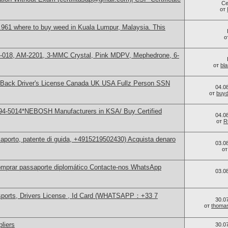
Се
от
961 where to buy weed in Kuala Lumpur, Malaysia. This
о
H-018, AM-2201, 3-MMC Crystal, Pink MDPV, Mephedrone, 6-
от
bl
nt+Back Driver's License Canada UK USA Fullz Person SSN
04.0
от
buy
94-5014*NEBOSH Manufacturers in KSA/ Buy Certified
04.0
от
R
aporto, patente di guida, +4915219502430) Acquista denaro
03.0
о
mprar passaporte diplomático Contacte-nos WhatsApp
03.0
sports, Drivers License , Id Card (WHATSAPP：+33 7
30.0
от
thoma
liers
30.0