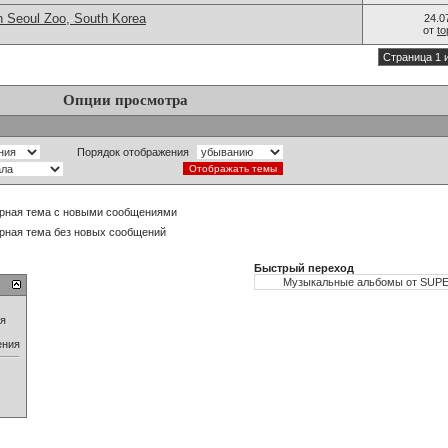
n Seoul Zoo, South Korea
24.0
от
t
Страница 1 
Опции просмотра
Порядок отображения
рная тема с новыми сообщениями
рная тема без новых сообщений
Быстрый переход
ия
ения