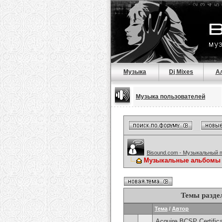
Музыка
Dj Mixes
А
Музыка пользователей
Bisound.com - Музыкальный 
Музыкальные альбомы
Темы разде
Тема
/
Автор
Acquire BCSP Certifica