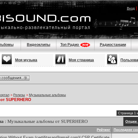
Вход
льбомы
Видеоклипы
Топ Радио
Радиостанции
Моя музыка
Моя страница
Пользов
портал
>
Релизы
>
Музыкальные альбомы
 от SUPERHERO
Страница 1 
ла
: Музыкальные альбомы от SUPERHERO
Опции 
Рейтинг
Последнее со
tion Without Exam (certifitasap@gmail.com)| CSP Certificate