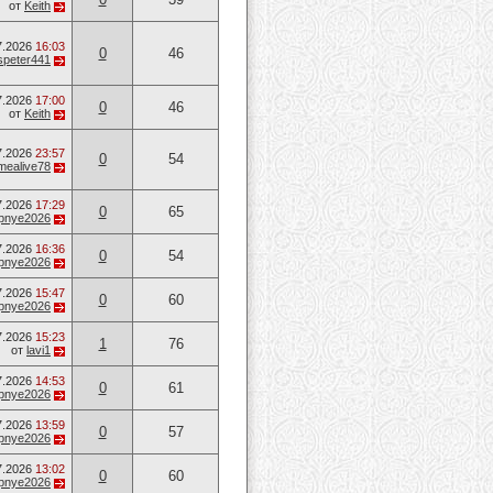
от
Keith
7.2026
16:03
0
46
speter441
7.2026
17:00
0
46
от
Keith
7.2026
23:57
0
54
mealive78
7.2026
17:29
0
65
opnye2026
7.2026
16:36
0
54
opnye2026
7.2026
15:47
0
60
opnye2026
7.2026
15:23
1
76
от
lavi1
7.2026
14:53
0
61
opnye2026
7.2026
13:59
0
57
opnye2026
7.2026
13:02
0
60
opnye2026