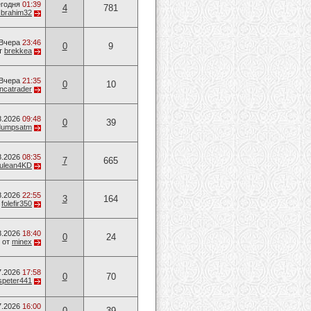
годня
01:39
4
781
Ibrahim32
Вчера
23:46
0
9
т
brekkea
Вчера
21:35
0
10
ancatrader
8.2026
09:48
0
39
dumpsatm
8.2026
08:35
7
665
ulean4KD
8.2026
22:55
3
164
т
folefir350
8.2026
18:40
0
24
от
minex
7.2026
17:58
0
70
speter441
7.2026
16:00
0
39