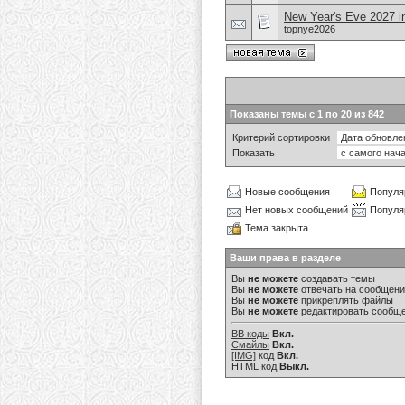
New Year's Eve 2027 i
topnye2026
Показаны темы с 1 по 20 из 842
Критерий сортировки
Показать
Новые сообщения
Популя
Нет новых сообщений
Популя
Тема закрыта
Ваши права в разделе
Вы
не можете
создавать темы
Вы
не можете
отвечать на сообщен
Вы
не можете
прикреплять файлы
Вы
не можете
редактировать сообщ
BB коды
Вкл.
Смайлы
Вкл.
[IMG]
код
Вкл.
HTML код
Выкл.