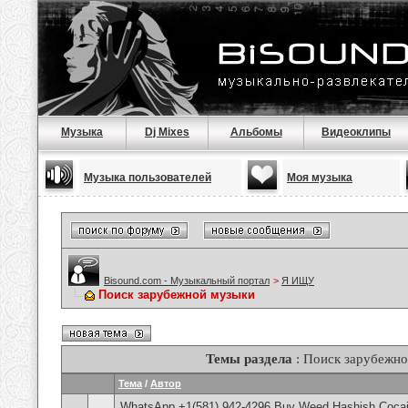
Музыка
Dj Mixes
Альбомы
Видеоклипы
Музыка пользователей
Моя музыка
Bisound.com - Музыкальный портал
>
Я ИЩУ
Поиск зарубежной музыки
Темы раздела
: Поиск зарубежн
Тема
/
Автор
WhatsApp +1(581) 942-4296 Buy Weed Hashish Cocai