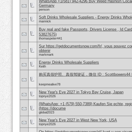
WhatsApp +1(581) 942-4296 Buy Weed Hashish Cocai
Germany
penson
Soft Drinks Wholesale Suppliers - Energy Drinks Whol
mannick
Buy real and fake Passports, Drivers License , Id
53827675)
thomaspeter441
Sur https://getdocumentsnow.com/fr/, vous pouvez co
obtenir
markmark
Energy Drinks Wholesale Suppliers
Keith
购买真假护照、真假驾驶证，微信 ID : Scottbower
keepmealive78
New Year's Eve 2027 in Tokyo Bay Cruise, Japan
topnye2026
(WhatsApp: +1 (579) 550-7389) Kaufen Sie echte, regi
(https://docume
global2023
New Year's Eve 2027 in West New York, USA
topnye2026
Op https://getdocumentsnow.com/nl/ kunt u een visums