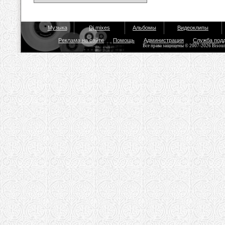
Музыка
Dj mixes
Альбомы
Видеоклипы
Реклама на сайте
Помощь
Администрация
Служба под
Все права защищены © 2007-2026 Bisou