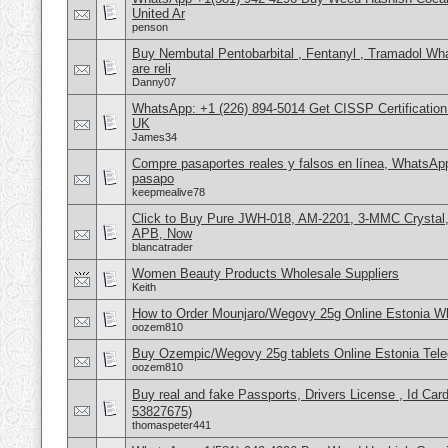
United Ar
penson
Buy Nembutal Pentobarbital , Fentanyl , Tramadol 
are reli
Danny07
WhatsApp: +1 (226) 894-5014​ Get CISSP Certification
UK
James34
Compre pasaportes reales y falsos en línea, WhatsAp
pasapo
keepmealive78
Click to Buy Pure JWH-018, AM-2201, 3-MMC Crystal
APB, Now
blancatrader
Women Beauty Products Wholesale Suppliers
Keith
How to Order Mounjaro/Wegovy 25g Online Estonia
oozem810
Buy Ozempic/Wegovy 25g tablets Online Estonia Tele
oozem810
Buy real and fake Passports, Drivers License , Id
53827675)
thomaspeter441