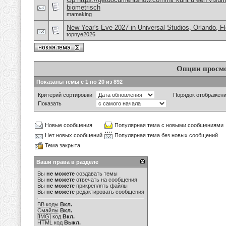
biometrisch
mamaking
New Year's Eve 2027 in Universal Studios, Orlando, F
topnye2026
Опции просм
Показаны темы с 1 по 20 из 892
Критерий сортировки
Порядок отображен
Показать
Новые сообщения
Популярная тема с новыми сообщениями
Нет новых сообщений
Популярная тема без новых сообщений
Тема закрыта
Ваши права в разделе
Вы
не можете
создавать темы
Вы
не можете
отвечать на сообщения
Вы
не можете
прикреплять файлы
Вы
не можете
редактировать сообщения
BB коды
Вкл.
Смайлы
Вкл.
[IMG]
код
Вкл.
HTML код
Выкл.