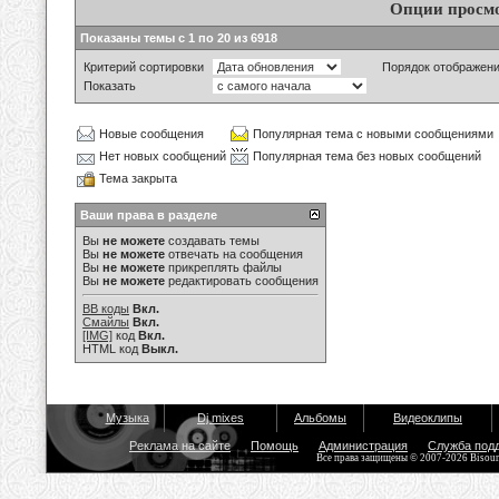
Опции просм
Показаны темы с 1 по 20 из 6918
Критерий сортировки
Порядок отображен
Показать
Новые сообщения
Популярная тема с новыми сообщениями
Нет новых сообщений
Популярная тема без новых сообщений
Тема закрыта
Ваши права в разделе
Вы
не можете
создавать темы
Вы
не можете
отвечать на сообщения
Вы
не можете
прикреплять файлы
Вы
не можете
редактировать сообщения
BB коды
Вкл.
Смайлы
Вкл.
[IMG]
код
Вкл.
HTML код
Выкл.
Музыка
Dj mixes
Альбомы
Видеоклипы
Реклама на сайте
Помощь
Администрация
Служба под
Все права защищены © 2007-2026 Bisou