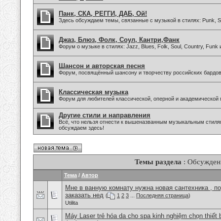
Панк, СКА, РЕГГИ, ДАБ, Ой!
Здесь обсуждаем темы, связанные с музыкой в стилях: Punk, Sk
Джаз, Блюз, Фолк, Соул, Кантри,Фанк
Форум о музыке в стилях: Jazz, Blues, Folk, Soul, Country, Funk
Шансон и авторская песня
Форум, посвящённый шансону и творчеству российских бардов
Классическая музыка
Форум для любителей классической, оперной и академической 
Другие стили и направления
Всё, что нельзя отнести к вышеназванным музыкальным стиля
обсуждаем здесь!
Темы раздела
: Обсужден
Тема
/
Автор
Мне в ванную комнату нужна новая сантехника , п
заказать нед
(
1
2
3
...
Последняя страница
)
Utilita
Máy Laser trẻ hóa da cho spa kinh nghiệm chọn thiết 