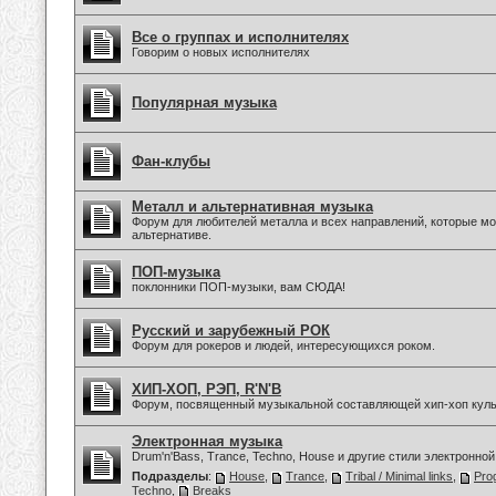
Все о группах и исполнителях
Говорим о новых исполнителях
Популярная музыка
Фан-клубы
Металл и альтернативная музыка
Форум для любителей металла и всех направлений, которые мо
альтернативе.
ПОП-музыка
поклонники ПОП-музыки, вам СЮДА!
Русский и зарубежный РОК
Форум для рокеров и людей, интересующихся роком.
ХИП-ХОП, РЭП, R'N'B
Форум, посвященный музыкальной составляющей хип-хоп куль
Электронная музыка
Drum'n'Bass, Trance, Techno, House и другие стили электронной
Подразделы
:
House
,
Trance
,
Tribal / Minimal links
,
Pro
Techno
,
Breaks