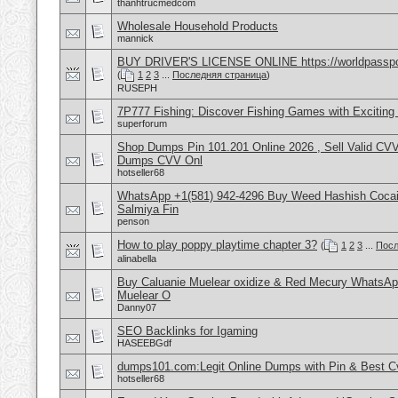
thanhtrucmedcom
Wholesale Household Products
mannick
BUY DRIVER'S LICENSE ONLINE https://worldpasspo
(
1
2
3
...
Последняя страница
)
RUSEPH
7P777 Fishing: Discover Fishing Games with Excitin
superforum
Shop Dumps Pin 101.201 Online 2026 , Sell Valid CV
Dumps CVV Onl
hotseller68
WhatsApp +1(581) 942-4296 Buy Weed Hashish Cocain
Salmiya Fin
penson
How to play poppy playtime chapter 3?
(
1
2
3
...
Посл
alinabella
Buy Caluanie Muelear oxidize & Red Mecury WhatsAp
Muelear O
Danny07
SEO Backlinks for Igaming
HASEEBGdf
dumps101.com:Legit Online Dumps with Pin & Best 
hotseller68