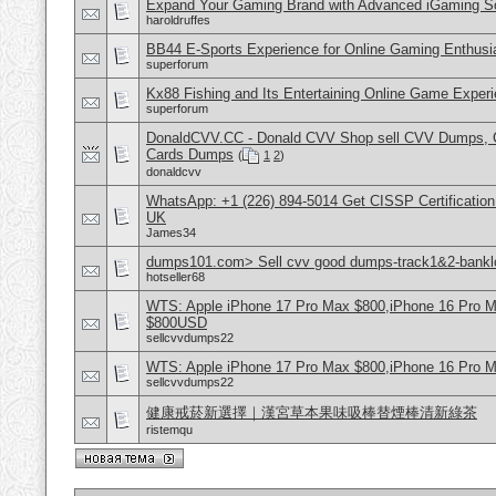
Expand Your Gaming Brand with Advanced iGaming S
haroldruffes
BB44 E-Sports Experience for Online Gaming Enthusi
superforum
Kx88 Fishing and Its Entertaining Online Game Exper
superforum
DonaldCVV.CC - Donald CVV Shop sell CVV Dumps, CC
Cards Dumps
(
1
2
)
donaldcvv
WhatsApp: +1 (226) 894-5014​ Get CISSP Certification
UK
James34
dumps101.com> Sell cvv good dumps-track1&2-banklo
hotseller68
WTS: Apple iPhone 17 Pro Max $800,iPhone 16 Pro 
$800USD
sellcvvdumps22
WTS: Apple iPhone 17 Pro Max $800,iPhone 16 Pro 
sellcvvdumps22
健康戒菸新選擇｜漢宮草本果味吸棒替煙棒清新綠茶
ristemqu