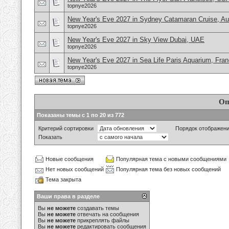
topnye2026
New Year's Eve 2027 in Sydney Catamaran Cruise, Aus
topnye2026
New Year's Eve 2027 in Sky View Dubai, UAE
topnye2026
New Year's Eve 2027 in Sea Life Paris Aquarium, Fra
topnye2026
Оп
Показаны темы с 1 по 20 из 772
Критерий сортировки
Порядок отображен
Показать
Новые сообщения
Популярная тема с новыми сообщениями
Нет новых сообщений
Популярная тема без новых сообщений
Тема закрыта
Ваши права в разделе
Вы
не можете
создавать темы
Вы
не можете
отвечать на сообщения
Вы
не можете
прикреплять файлы
Вы
не можете
редактировать сообщения