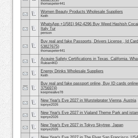
thomaspeter441
Women Beauty Products Wholesale Suppliers
Keith
WhatsApp +1(581) 942-4296 Buy Weed Hashish Cocai
Italy Tur
penson
Buy real and fake Passports, Drivers License , Id
53827675)
thomaspeter441
Acquire Safety Certifications in Texas. California. Wh
Rulean4KD
Energy Drinks Wholesale Suppliers
Keith
Buy real and fake passport online, Buy ID cards onli
3756974)
keepmealive78
New Year's Eve 2027 in Wurstelprater Vienna, Austria
topnye2026
New Year's Eve 2027 in Vialand Theme Park and istan
topnye2026
New Year's Eve 2027 in Tokyo Skytree, Japan
topnye2026
New Year's Eve 2027 in The Flyer San Francisco, US