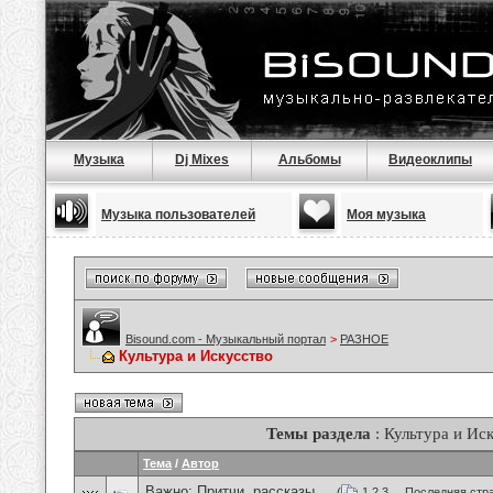
Музыка
Dj Mixes
Альбомы
Видеоклипы
Музыка пользователей
Моя музыка
Bisound.com - Музыкальный портал
>
РАЗНОЕ
Культура и Искусство
Темы раздела
: Культура и Ис
Тема
/
Автор
Важно:
Притчи, рассказы ...
(
1
2
3
...
Последняя стр