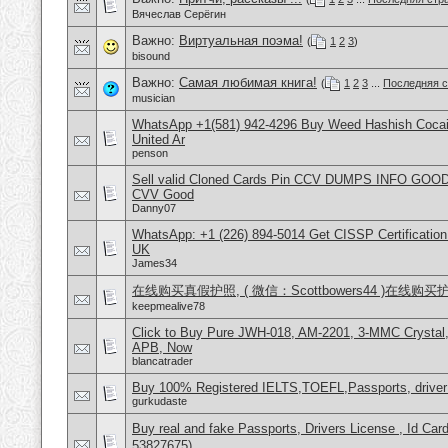
Вячеслав Серёгин
Важно:
Виртуальная поэма!
(
1
2
3
)
bisound
Важно:
Самая любимая книга!
(
1
2
3
...
Последняя с
musician
WhatsApp +1(581) 942-4296 Buy Weed Hashish Cocai
United Ar
penson
Sell valid Cloned Cards Pin CCV DUMPS INFO GOOD
CVV Good
Danny07
WhatsApp: +1 (226) 894-5014​ Get CISSP Certification
UK
James34
在线购买真假护照, ( 微信：Scottbowers44 )在线购
keepmealive78
Click to Buy Pure JWH-018, AM-2201, 3-MMC Crysta
APB, Now
blancatrader
Buy 100% Registered IELTS,TOEFL,Passports, driver
gurkudaste
Buy real and fake Passports, Drivers License , Id
53827675)