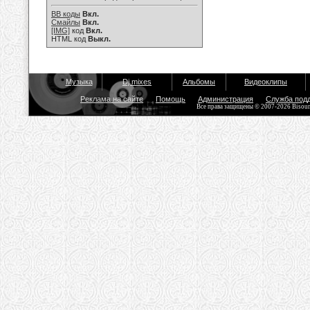
BB коды
Вкл.
Смайлы
Вкл.
[IMG]
код
Вкл.
HTML код
Выкл.
Музыка
Dj mixes
Альбомы
Видеоклипы
Реклама на сайте
Помощь
Администрация
Служба под
Все права защищены © 2007-2026 Bisou