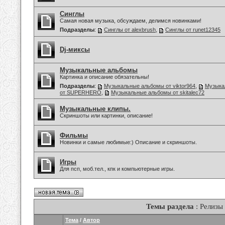
Синглы
Самая новая музыка, обсуждаем, делимся новинками!
Подразделы
:
Синглы от alexbrush
,
Синглы от runet12345
Dj-миксы
Музыкальные альбомы
Картинка и описание обязательны!
Подразделы
:
Музыкальные альбомы от viktor964
,
Музыка
от SUPERHERO
,
Музыкальные альбомы от skitalec72
Музыкальные клипы.
Скриншоты или картинки, описание!
Фильмы
Новинки и самые любимые:) Описание и скриншоты.
Игры
Для псп, моб.тел., кпк и компьютерные игры.
Темы раздела
: Релизы
Тема
/
Автор