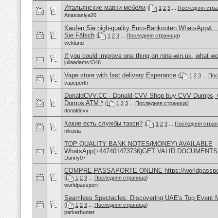
Итальянские марки мебели
(
1
2
3
...
Последняя стра
Anastasiya20
Kaufen Sie high-quality Euro-Banknoten WhatsApp&.
Sie Fälsch
(
1
2
3
...
Последняя страница
)
vicklund
If you could improve one thing on nine-win.uk, what wo
juliaadams4346
Vape store with fast delivery Esperance
(
1
2
3
...
Пос
vapeperth
DonaldCVV.CC - Donald CVV Shop buy CVV Dumps, CC
Dumps ATM *
(
1
2
3
...
Последняя страница
)
donaldcvv
Какие есть службы такси?
(
1
2
3
...
Последняя стран
nikosia
TOP QUALITY BANK NOTES(MONEY) AVAILABLE
WhatsApp(+447401473736)GET VALID DOCUMENTS
Danny07
COMPRE PASSAPORTE ONLINE https://worldpasspo
(
1
2
3
...
Последняя страница
)
worldpassport
Seamless Spectacles: Discovering UAE's Top Event
(
1
2
3
...
Последняя страница
)
parkerhunter