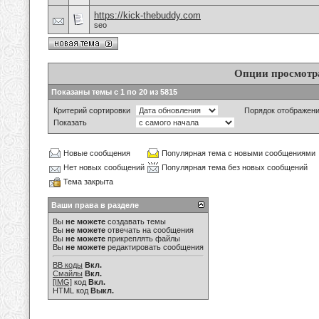
https://kick-thebuddy.com
seo
Опции просмотр
Показаны темы с 1 по 20 из 5815
Критерий сортировки
Порядок отображен
Показать
Новые сообщения
Популярная тема с новыми сообщениями
Нет новых сообщений
Популярная тема без новых сообщений
Тема закрыта
Ваши права в разделе
Вы
не можете
создавать темы
Вы
не можете
отвечать на сообщения
Вы
не можете
прикреплять файлы
Вы
не можете
редактировать сообщения
BB коды
Вкл.
Смайлы
Вкл.
[IMG]
код
Вкл.
HTML код
Выкл.