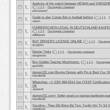
Analysis of the match between HENAN and SHENZH
(
1
2
3
...
Последняя страница
)
phocohanoi7
Guide to play Corner Bet in football betting
(
1
2
3
...
reborn
FÜHRERSCHEIN LEGAL IN DEUTSCHLAND KAUFE
(
1
2
3
...
Последняя страница
)
willideparis
BUY DRIVER'S LICENSE ONLINE
(
1
2
3
...
Последн
RUSEPH
Design Treks
(
1
2
3
...
Последняя страница
)
designtreks
Buy Golden Teacher Mushrooms.
(
1
2
3
...
Последняя
jayb2050
dumps101.com:Buying Dumps with Pin & Best Cvv S
hotseller68
WhatsApp: +1 (226) 894-5014​ Get CISSP Certification
UK
James34
dumps101.com> Seller good:cvv-dumps-banklogin-wutr
hotseller68
Socolive - Theo Dõi Bóng Đá Trực Tuyến Với Tỷ Số 
vsbetlove1