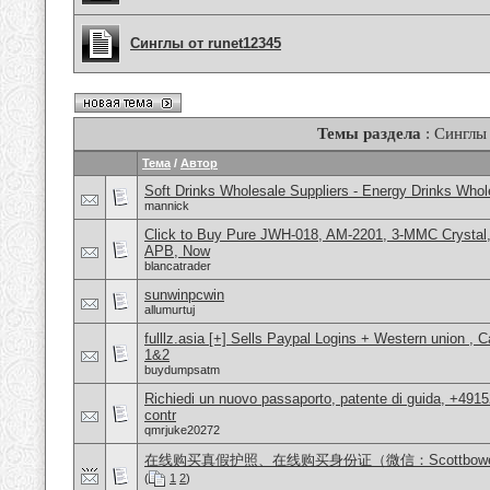
Синглы от runet12345
Темы раздела
: Синглы
Тема
/
Автор
Soft Drinks Wholesale Suppliers - Energy Drinks Whol
mannick
Click to Buy Pure JWH-018, AM-2201, 3-MMC Crysta
APB, Now
blancatrader
sunwinpcwin
allumurtuj
fulllz.asia [+] Sells Paypal Logins + Western union ,
1&2
buydumpsatm
Richiedi un nuovo passaporto, patente di guida, +491
contr
qmrjuke20272
在线购买真假护照、在线购买身份证（微信：Scottbow
(
1
2
)