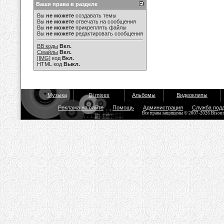
Ваши права в разделе
Вы
не можете
создавать темы
Вы
не можете
отвечать на сообщения
Вы
не можете
прикреплять файлы
Вы
не можете
редактировать сообщения
BB коды
Вкл.
Смайлы
Вкл.
[IMG]
код
Вкл.
HTML код
Выкл.
Музыка
Dj mixes
Альбомы
Видеоклипы
Реклама на сайте
Помощь
Администрация
Служба под
Все права защищены © 2007-2026 Bisou