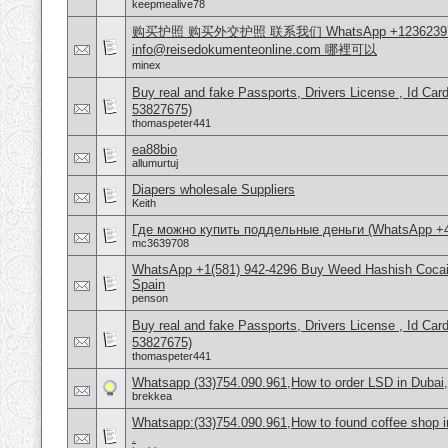
keepmealive78
购买护照 购买外交护照 联系我们 WhatsApp +1236239
info@reisedokumenteonline.com 哪裡可以
minex
Buy real and fake Passports, Drivers License , Id
53827675)
thomaspeter441
ea88bio
allumurtuj
Diapers wholesale Suppliers
Keith
Где можно купить поддельные деньги (WhatsApp +
mc3639708
WhatsApp +1(581) 942-4296 Buy Weed Hashish Cocain
Spain
penson
Buy real and fake Passports, Drivers License , Id
53827675)
thomaspeter441
Whatsapp (33)754.090.961,How to order LSD in Dubai, 
brekkea
Whatsapp:(33)754.090.961,How to found coffee shop in 
.