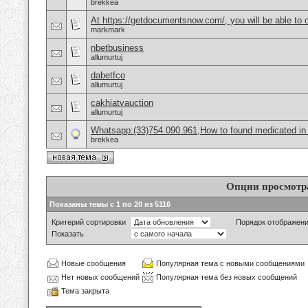
brekkea
At https://getdocumentsnow.com/, you will be able to o
markmark
nbetbusiness
allumurtuj
dabetfco
allumurtuj
cakhiatvauction
allumurtuj
Whatsapp:(33)754.090.961,How to found medicated in
brekkea
Опции просмотр
Показаны темы с 1 по 20 из 5116
Критерий сортировки
Порядок отображен
Показать
Новые сообщения
Популярная тема с новыми сообщениями
Нет новых сообщений
Популярная тема без новых сообщений
Тема закрыта