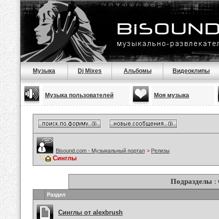
Музыка
Dj Mixes
Альбомы
Видеоклипы
Музыка пользователей
Моя музыка
Bisound.com - Музыкальный портал
>
Релизы
Синглы
Подразделы
:
Раздел
Синглы от alexbrush