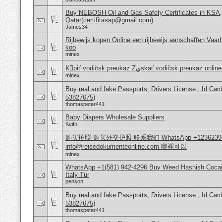
Buy NEBOSH Oil and Gas Safety Certificates in KSA
Qatar(certifitasap@gmail.com)
James34
Rijbewijs kopen Online een rijbewijs aanschaffen Vaar
koo
minex
Kْpiť vodičsk‎ preukaz Zيskať vodičsk‎ pr
minex
Buy real and fake Passports, Drivers License , Id
53827675)
thomaspeter441
Baby Diapers Wholesale Suppliers
Keith
购买护照 购买外交护照 联系我们 WhatsApp +1236239
info@reisedokumenteonline.com 哪裡可以
minex
WhatsApp +1(581) 942-4296 Buy Weed Hashish Cocai
Italy Tur
penson
Buy real and fake Passports, Drivers License , Id
53827675)
thomaspeter441