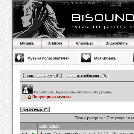
Музыка
Dj Mixes
Альбомы
Видеоклипы
Музыка пользователей
Моя музыка
Bisound.com - Музыкальный портал
>
Обсуждения
Популярная музыка
Темы раздела
: Популярная 
Тема
/
Автор
Важно:
Создадим сборничек!
(
1
2
3
...
Последняя ст