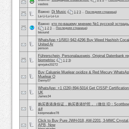
vasbos
Важно:
Dj Music
(
1
2
3
...
Последняя страница
)
La-Li-Lu-Le-Lo
Важно:
кто по-вашему мнению №1 русской эстрад
(
1
2
3
...
Последняя страница
)
bisound
WhatsApp +1(581) 942-4296 Buy Weed Hashish Cocai
United Ar
penson
Führerschein, Personalausweis, Original Datenbank reg
biometrisc
(
1
2
3
)
qmrjuke20272
Buy Caluanie Muelear oxidize & Red Mecury WhatsAp
Muelear O
Danny07
WhatsApp: +1 (226) 894-5014​ Get CISSP Certification
UK
James34
购买香港身份证，购买香港护照，（微信 ID：Scottbo
&#
keepmealive78
Click to Buy Pure JWH-018, AM-2201, 3-MMC Crystal
APB, Now
blancatrader