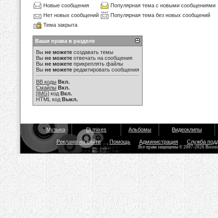
Новые сообщения
Популярная тема с новыми сообщениями
Нет новых сообщений
Популярная тема без новых сообщений
Тема закрыта
Ваши права в разделе
Вы
не можете
создавать темы
Вы
не можете
отвечать на сообщения
Вы
не можете
прикреплять файлы
Вы
не можете
редактировать сообщения
BB коды
Вкл.
Смайлы
Вкл.
[IMG]
код
Вкл.
HTML код
Выкл.
Музыка
Dj mixes
Альбомы
Видеоклипы
Реклама на сайте
Помощь
Администрация
Служба под
Все права защищены © 2007-2026 Bisou